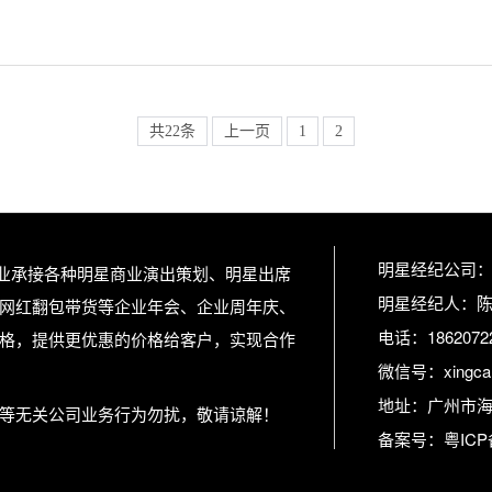
共22条
上一页
1
2
明星经纪公司
专业承接各种明星商业演出策划、明星出席
明星经纪人：
网红翻包带货等企业年会、企业周年庆、
电话：1862072
格，提供更优惠的价格给客户，实现合作
微信号：xingcan
地址：广州市海
等无关公司业务行为勿扰，敬请谅解！
备案号：
粤ICP