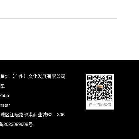
：星灿（广州）文化发展有限公司
陈星
2555
star
珠区江晓路晓港商业城B2—306
备2023089608号