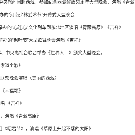
表中央慰问团赴西藏，参加纪念西藏解放50周年大型晚会，演唱《青
办的“河南少林武术节”开幕式大型晚会
举办的“心连心”文化列车到东北地区演唱《青藏高原》《吉祥》
举办的“枫叶节”大型歌舞晚会演唱《吉祥》
视部、中央电视台联合举办《世界人口》颁奖大型晚会。
给家道个歉》
节联欢晚会演唱〈美丽的西藏〉
唱《幸福颂》
唱 《吉祥》
目，演唱《青藏高原》
目《昭君节》，演唱《草原上升起不落的太阳》