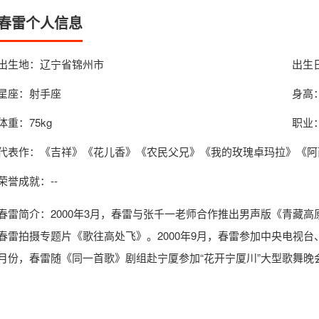
春雷个人信息
出生地：辽宁省锦州市
出生日
星座：射手座
身高：
体重：75kg
职业
代表作：《吉祥》《花儿香》《农民父兄》《我的玫瑰卓玛拉》《阿
荣誉成就：--
春雷简介
：2000年3月，春雷与张千一老师合作推出男声版《青藏高原
春雷拍摄专题片《歌往高处飞》。2000年9月，春雷参加中央电视台、
月份，春雷随《同一首歌》剧组赴宁厦参加“花开宁厦川”大型歌舞晚会...