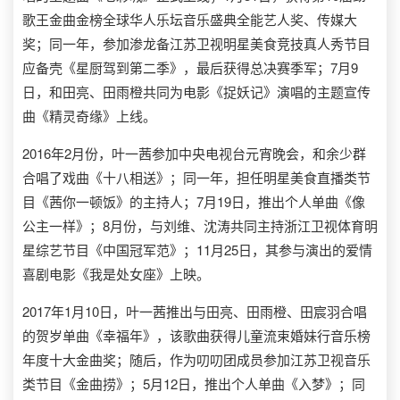
歌王金曲金榜全球华人乐坛音乐盛典全能艺人奖、传媒大
奖；同一年，参加渗龙备江苏卫视明星美食竞技真人秀节目
应备壳《星厨驾到第二季》，最后获得总决赛季军；7月9
日，和田亮、田雨橙共同为电影《捉妖记》演唱的主题宣传
曲《精灵奇缘》上线。
2016年2月份，叶一茜参加中央电视台元宵晚会，和余少群
合唱了戏曲《十八相送》；同一年，担任明星美食直播类节
目《茜你一顿饭》的主持人；7月19日，推出个人单曲《像
公主一样》；8月份，与刘维、沈涛共同主持浙江卫视体育明
星综艺节目《中国冠军范》；11月25日，其参与演出的爱情
喜剧电影《我是处女座》上映。
2017年1月10日，叶一茜推出与田亮、田雨橙、田宸羽合唱
的贺岁单曲《幸福年》，该歌曲获得儿童流束婚妹行音乐榜
年度十大金曲奖；随后，作为叨叨团成员参加江苏卫视音乐
类节目《金曲捞》；5月12日，推出个人单曲《入梦》；同