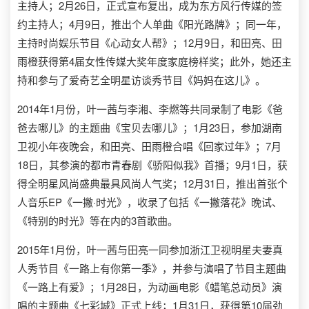
主持人；2月26日，正式宣布复出，成为东方风行传媒的签
约主持人；4月9日，推出个人单曲《阳光路牌》；同一年，
主持时尚娱乐节目《心动女人帮》；12月9日，和田亮、田
雨橙获得第4届女性传媒大奖年度家庭榜样奖；此外，她还主
持和参与了爱奇艺全明星访谈秀节目《妈妈在这儿》。
2014年1月份，叶一茜与李湘、李燃等共同录制了电影《爸
爸去哪儿》的主题曲《宝贝去哪儿》；1月23日，参加湖南
卫视小年夜晚会，和田亮、田雨橙合唱《回家过年》；7月
18日，其参演的都市青春剧《骄阳似我》首播；9月1日，获
得全明星风尚盛典最具风尚人气奖；12月31日，推出首张个
人音乐EP《一撇·时光》，收录了包括《一撇落花》晚试、
《特别的时光》等在内的3首歌曲。
2015年1月份，叶一茜与田亮一同参加浙江卫视明星夫妻真
人秀节目《一路上有你第一季》，并参与演唱了节目主题曲
《一路上有爱》；1月28日，为动画电影《蜡笔总动员》演
唱的主题曲《七彩城》正式上线；1月31日，获得第10届劲