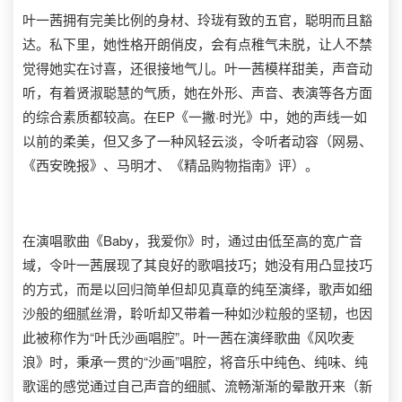
叶一茜拥有完美比例的身材、玲珑有致的五官，聪明而且豁
达。私下里，她性格开朗俏皮，会有点稚气未脱，让人不禁
觉得她实在讨喜，还很接地气儿。叶一茜模样甜美，声音动
听，有着贤淑聪慧的气质，她在外形、声音、表演等各方面
的综合素质都较高。在EP《一撇·时光》中，她的声线一如
以前的柔美，但又多了一种风轻云淡，令听者动容（网易、
《西安晚报》、马明才、《精品购物指南》评）。
在演唱歌曲《Baby，我爱你》时，通过由低至高的宽广音
域，令叶一茜展现了其良好的歌唱技巧；她没有用凸显技巧
的方式，而是以回归简单但却见真章的纯至演绎，歌声如细
沙般的细腻丝滑，聆听却又带着一种如沙粒般的坚韧，也因
此被称作为“叶氏沙画唱腔”。叶一茜在演绎歌曲《风吹麦
浪》时，秉承一贯的“沙画”唱腔，将音乐中纯色、纯味、纯
歌谣的感觉通过自己声音的细腻、流畅渐渐的晕散开来（新