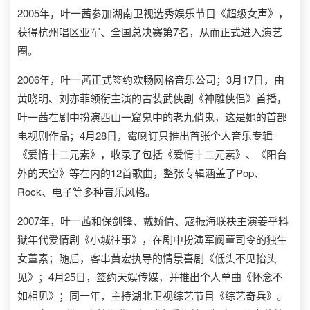
2005年，叶一茜参加湖南卫视选秀娱乐节目《超级女声》，
获得杭州唱区亚军、全国总决赛第7名，从而正式进入演艺
圈。
2006年，叶一茜正式签约欢畅网格音乐公司；3月17日，由
黄晓明、刘亦菲领衔主演的古装武侠剧《神雕侠侣》首播，
叶一茜在剧中扮演西山一窟鬼中的老九俏鬼，这是她的首部
电视剧作品；4月28日，霉喇订只推出首张个人音乐专辑
《爱情十二元素》，收录了包括《爱情十二元素》、《阳台
外的天空》等在内的12首歌曲，整张专辑涵盖了Pop、
Rock、电子等多种音乐风格。
2007年，叶一茜和保剑锋、戴娇倩、寇振海联袂主演姜乎料
狱年代爱情剧《小城往事》，在剧中扮演军阀董司令的独生
女董素；随后，客串黄宏执导的情景喜剧《低头不见抬头
见》；4月25日，签约天娱传媒，并推出个人单曲《怀念不
如相见》；同一年，主持湖北卫视综艺节目《综艺奇兵》。