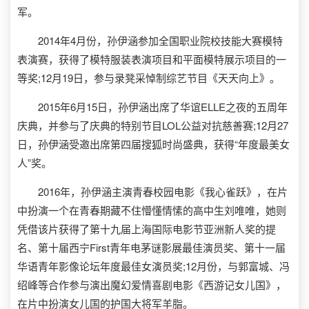
军。
2014年4月份，孙伊涵参加全国职业院校技能大赛模特
表演赛，获得了模特服装表演项目和平面模特展示项目的一
等奖;12月19日，参与录凳采悼制综艺节目《天天向上》。
2015年6月15日，孙伊涵出席了华谊ELLE之夜的五周年
庆典，并参与了庆典的特别节目LOL公益对抗慈善赛;12月27
日，孙伊涵受邀出席第四届搜狐时尚盛典，获得“年度最美女
人”奖。
2016年，孙伊涵主演青春校园电影《我心雀跃》，在片
中扮演一个在青春期藏不住懵懂情愫的高中生刘唯唯，她则
凭借该片获得了第十九届上海国际电影节亚洲新人奖的提
名、第十届西宁First青年电茅谜影展最佳演员奖、第十一届
华语青年影像论坛年度最佳女演员奖;12月份，与郭富城、冯
绍峰等合作参与演出魔幻爱情喜剧电影《西游记女儿国》，
在片中扮演女儿国的护国大将军羊脂。