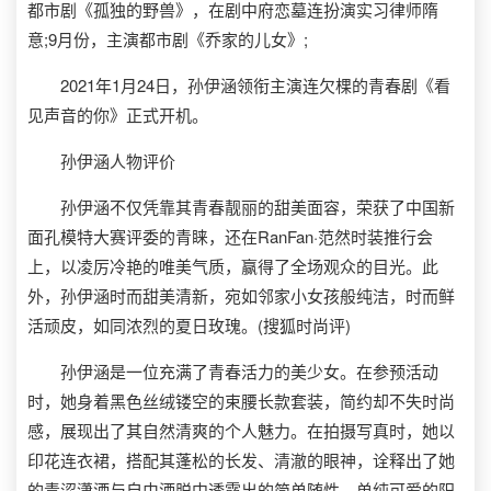
都市剧《孤独的野兽》，在剧中府恋墓连扮演实习律师隋
意;9月份，主演都市剧《乔家的儿女》;
2021年1月24日，孙伊涵领衔主演连欠棵的青春剧《看
见声音的你》正式开机。
孙伊涵人物评价
孙伊涵不仅凭靠其青春靓丽的甜美面容，荣获了中国新
面孔模特大赛评委的青睐，还在RanFan·范然时装推行会
上，以凌厉冷艳的唯美气质，赢得了全场观众的目光。此
外，孙伊涵时而甜美清新，宛如邻家小女孩般纯洁，时而鲜
活顽皮，如同浓烈的夏日玫瑰。(搜狐时尚评)
孙伊涵是一位充满了青春活力的美少女。在参预活动
时，她身着黑色丝绒镂空的束腰长款套装，简约却不失时尚
感，展现出了其自然清爽的个人魅力。在拍摄写真时，她以
印花连衣裙，搭配其蓬松的长发、清澈的眼神，诠释出了她
的青涩潇洒与自由洒脱中透露出的简单随性、单纯可爱的阳