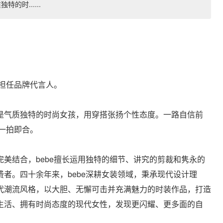
时......
怡担任品牌代言人。
是气质独特的时尚女孩，用穿搭张扬个性态度。一路自信前
e一拍即合。
美结合，bebe擅长运用独特的细节、讲究的剪裁和隽永的
者。四十余年来，bebe深耕女装领域，秉承现代设计理
代潮流风格，以大胆、无懈可击并充满魅力的时装作品，打造
生活、拥有时尚态度的现代女性，发现更闪耀、更多面的自