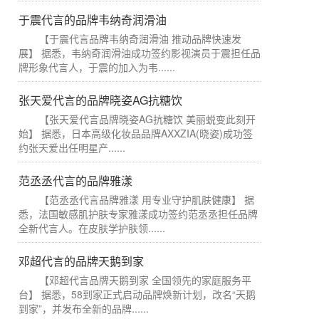
于震代言的品牌韦纳奇润滑油
【于震代言品牌韦纳奇润滑油 推动品牌快速发
展】 据悉，韦纳奇润滑油成功签约影视演员于震担任品
牌形象代言人，于震的加入为韦......
张天爱代言的品牌晓姿AG抗糖饮
【张天爱代言品牌晓姿AG抗糖饮 美丽蜕变此刻开
始】 据悉，日本高级化妆品品牌AXXZIA(晓姿)成功签
约张天爱出任明星产......
范丞丞代言的品牌雅漾
【范丞丞代言品牌雅漾 用专业守护肌肤健康】 据
悉，法国敏感肌护肤专家雅漾成功签约范丞丞担任品牌
全新代言人。在皮肤学护肤领......
邓超代言的品牌天鹅到家
【邓超代言品牌天鹅到家 全国领先的家庭服务平
台】 据悉，58到家正式启动品牌焕新计划，改名“天鹅
到家”，并发布全新的品牌......