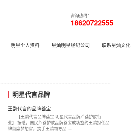
咨询热线：
18620722555
明星个人资料
星灿明星经纪公司
联系星灿文化
明星代言品牌
王鸥代言的品牌荟宝
【王鸥代言品牌荟宝 明星代言品牌芦荟护肤行
业】 据悉，国民芦荟护肤品牌荟宝成功签约王鸥担任品
牌首席梦想官，携手王鸥领导品......