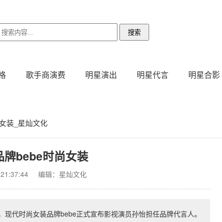
格
歌手商演费
明星演出
明星代言
明星合影
尚女装_星灿文化
牌bebe时尚女装
1:37:44
编辑：星灿文化
悉，现代时尚女装品牌bebe正式宣布影视演员孙怡担任品牌代言人。