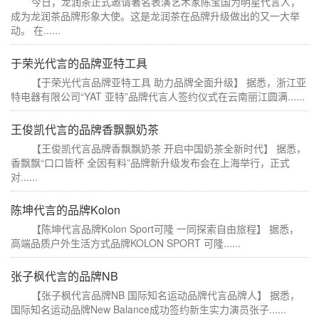
今日，龙润茶正式邀请著名表演艺术家陈宝国为明星代言人，
成为龙润茶品牌形象大使。这是龙润茶在品牌升级做出的又一大举
动。 在......
于荣光代言的品牌亚特工具
【于荣光代言品牌亚特工具 助力品牌全面升级】 据悉，浙江亚
特电器有限公司“YAT 亚特”品牌代言人签约仪式在云南丽江圆满......
王俊凯代言的品牌香飘飘奶茶
【王俊凯代言品牌香飘飘奶茶 开启中国奶茶全新时代】 据悉，
香飘飘“口口皆杯 全因有料”品牌新升级发布会在上海举行，正式
对......
陈坤代言的品牌Kolon
【陈坤代言品牌Kolon Sport可隆 一同探索自由旅程】 据悉，
高端品质户外生活方式品牌KOLON SPORT 可隆......
张子枫代言的品牌NB
【张子枫代言品牌NB 国际知名运动品牌代言品牌人】 据悉，
国际知名运动品牌New Balance成功签约新生实力演员张子......