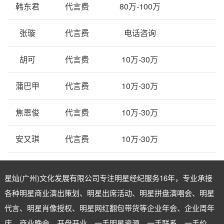
韩东君
代言费
80万-100万
张璇
代言费
电话咨询
胡可
代言费
10万-30万
蒲巴甲
代言费
10万-30万
焦恩俊
代言费
10万-30万
安又琪
代言费
10万-30万
星灿(广州)文化发展有限公司专注
明星经纪
服务16年，专业承接
各种明星商业演出策划、明星出席活动、明星拼盘演唱会、明星
代言、明星肖像授权、明星网红翻包带货等企业年会、企业周年
庆、商业晚会、开盘开业。一手明星资源，一手联系，一手价