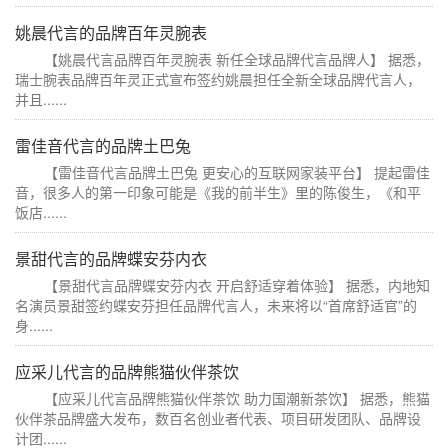
姚晨代言的品牌百年灵腕表
【姚晨代言品牌百年灵腕表 新任全球品牌代言品牌人】 据悉，
瑞士腕表品牌百年灵正式宣布签约姚晨担任全新全球品牌代言人，
并且......
雷佳音代言的品牌土巴兔
【雷佳音代言品牌土巴兔 更安心的互联网家装平台】 提起雷佳
音，很多人的第一印象可能是《我的前半生》里的陈俊生，《和平
饭店......
景甜代言的品牌蝶安芬内衣
【景甜代言品牌蝶安芬内衣 开启舒适穿着体验】 据悉，内地知
名演员景甜签约蝶安芬担任品牌代言人，未来将以“首席舒适官”的
身......
应采儿代言的品牌熊猫伙伴茶饮
【应采儿代言品牌熊猫伙伴茶饮 助力国潮新茶饮】 据悉，熊猫
伙伴茶品牌盛大发布，数百名创业者代表、项目研发团队、品牌设
计团......