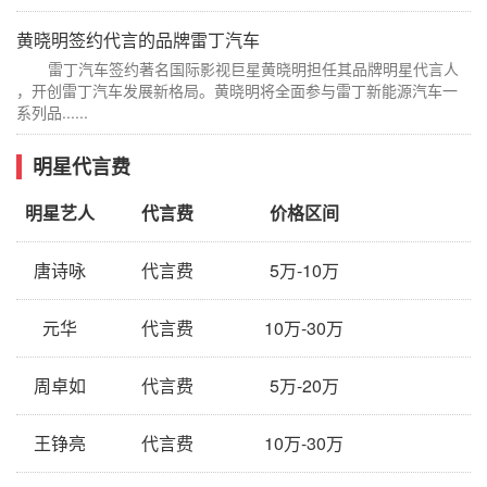
黄晓明签约代言的品牌雷丁汽车
雷丁汽车签约著名国际影视巨星黄晓明担任其品牌明星代言人
，开创雷丁汽车发展新格局。黄晓明将全面参与雷丁新能源汽车一
系列品......
明星代言费
明星艺人
代言费
价格区间
唐诗咏
代言费
5万-10万
元华
代言费
10万-30万
周卓如
代言费
5万-20万
王铮亮
代言费
10万-30万