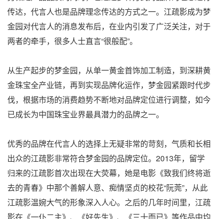
传达，代言人也是品牌理念传达的方式之一。江疏影成为梦
金园对代言人的消息发布后，在业内引发了广泛关注，对于
两者的牵手，很多人士直言“很般配”。
从生产起步的梦金园，从单一黄金首饰加工制造，到深耕黄
金珠宝全产业链，再到实现品牌化运作，梦金园紧跟时代步
伐，根据市场的消费趋势不断地对品牌定位进行调整，如今
已成长为中国珠宝业界最具潜力的品牌之一。
优秀的品牌在代言人的选择上无疑非常的苛刻，气质和长相
出众的江疏影非常符合梦金园的品牌定位。2013年，留学
归来的江疏影首次出现在大荧幕，她是电影《致我们终将逝
去的青春》中那个善解人意、痴情坚贞的校花“阮莞”，从此
江疏影温婉大气的形象深入人心。之后的几年时间里，江疏
影在《一仆二主》、《好先生》、《三十而已》等作品中均