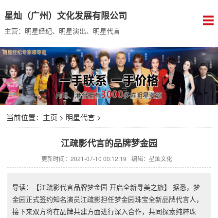
星灿（广州）文化发展有限公司
主营：明星经纪、明星演出、明星代言
当前位置：
主页
>
明星代言
>
江疏影代言的品牌梦金园
更新时间：2021-07-10 00:12:19
编辑：星灿文化
导读：【江疏影代言品牌梦金园 开启全新寻美之旅】 据悉，梦
金园正式签约知名演员江疏影担任梦金园珠宝全新品牌代言人，
接下来双方将在品牌共建方面进行深入合作，共同探索纯粹珠