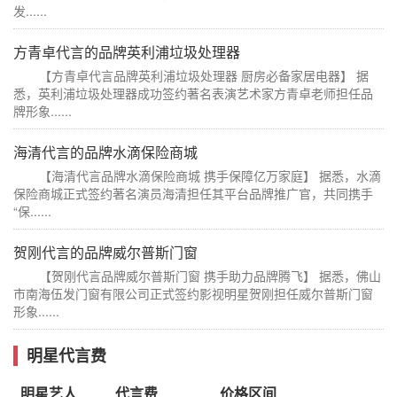
发......
方青卓代言的品牌英利浦垃圾处理器
【方青卓代言品牌英利浦垃圾处理器 厨房必备家居电器】 据
悉，英利浦垃圾处理器成功签约著名表演艺术家方青卓老师担任品
牌形象......
海清代言的品牌水滴保险商城
【海清代言品牌水滴保险商城 携手保障亿万家庭】 据悉，水滴
保险商城正式签约著名演员海清担任其平台品牌推广官，共同携手
“保......
贺刚代言的品牌威尔普斯门窗
【贺刚代言品牌威尔普斯门窗 携手助力品牌腾飞】 据悉，佛山
市南海伍发门窗有限公司正式签约影视明星贺刚担任威尔普斯门窗
形象......
明星代言费
明星艺人
代言费
价格区间