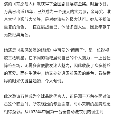
演的《荒原与人》就获得了全国剧目展演金奖。时至今日，
万茜已出道18年，已然成为一个强大的实力派，金马奖、北
京大学电影节大奖等，是对她演技的极大认可。她从不扮演
重复的角色，一直在挑战自己，体验多面人生，因此奉献了
无数经典角色。
她还是《乘风破浪的姐姐》中可爱的“茜茜子”，是一位影视
歌三栖明星，在不同的领域展现自己的个人魅力，一上台便
惊艳全场，无需多言便散发迷人魅力，因此收获了众多粉丝
的喜爱。而在生活中，她又处处透露着温柔的底色，看待世
界的眼光优雅且通透，令人倾倒。
此次邀请万茜成为全球品牌代言人，正是源于万茜在面对演
员这个职业时，所表现出的专业态度，与小天鹅的品牌理念
相得益彰。从1978年中国第一台全自动洗衣机的诞生到