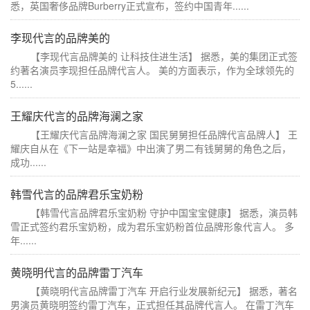
悉，英国奢侈品牌Burberry正式宣布，签约中国青年......
李现代言的品牌美的
【李现代言品牌美的 让科技住进生活】 据悉，美的集团正式签
约著名演员李现担任品牌代言人。 美的方面表示，作为全球领先的
5......
王耀庆代言的品牌海澜之家
【王耀庆代言品牌海澜之家 国民舅舅担任品牌代言品牌人】 王
耀庆自从在《下一站是幸福》中出演了男二有钱舅舅的角色之后，
成功......
韩雪代言的品牌君乐宝奶粉
【韩雪代言品牌君乐宝奶粉 守护中国宝宝健康】 据悉，演员韩
雪正式签约君乐宝奶粉，成为君乐宝奶粉首位品牌形象代言人。 多
年......
黄晓明代言的品牌雷丁汽车
【黄晓明代言品牌雷丁汽车 开启行业发展新纪元】 据悉，著名
男演员黄晓明签约雷丁汽车，正式担任其品牌代言人。 在雷丁汽车