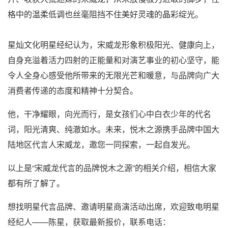
格中的温柔低调也丝毫阻挡不住美好灵魂的晶彩绽光。
星灿文化明星经纪认为，宋威龙形象积极阳光、健康向上，
自身充溢着活力四射的正能量和对演艺事业的初心坚守，能
令人全身心感受他所带来的无限光芒和暖意，与品牌向广大
消费者传递的态度和精神十分契合。
他，干净耀眼，向光而行，是女孩们心中白衣少年的代名
词，阳光清爽、纯澈如水。未来，悦木之源携手品牌中国大
陆地区代言人宋威龙，邀您一同探索，一起自发光。
以上是“宋威龙代言的品牌悦木之源”的相关介绍，相信大家
都有所了解了。
想找明星代言品牌、邀请明星商演活动出席，欢迎致电明星
经纪人——陈星，获取最新报价，联系电话：