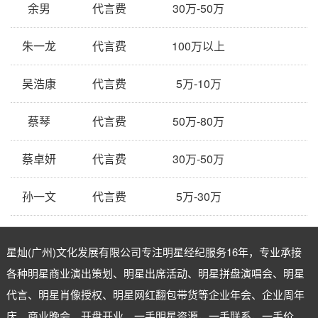
余男
代言费
30万-50万
朱一龙
代言费
100万以上
吴浩康
代言费
5万-10万
蔡琴
代言费
50万-80万
蔡卓妍
代言费
30万-50万
孙一文
代言费
5万-30万
星灿(广州)文化发展有限公司专注
明星经纪
服务16年，专业承接
各种明星商业演出策划、明星出席活动、明星拼盘演唱会、明星
代言、明星肖像授权、明星网红翻包带货等企业年会、企业周年
庆、商业晚会、开盘开业。一手明星资源，一手联系，一手价