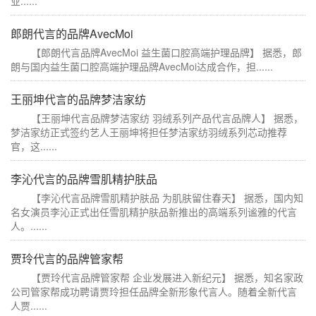
业......
郎朗代言的品牌AvecMoi
【郎朗代言品牌AvecMoi 益生菌口腔高端护理品牌】 据悉，郎
朗与国内益生菌口腔高端护理品牌AvecMoi达成合作，担......
王丽坤代言的品牌梦洁家纺
【王丽坤代言品牌梦洁家纺 羽绒系列产品代言品牌人】 据悉，
梦洁家纺正式签约艺人王丽坤将担任梦洁家纺羽绒系列芯动推荐
官，这......
李沁代言的品牌雪肌精护肤品
【李沁代言品牌雪肌精护肤品 为肌肤留住春天】 据悉，国内知
名女演员李沁正式出任雪肌精护肤品新推出的高端系列谧雅的代言
人。......
贾玲代言的品牌管家帮
【贾玲代言品牌管家帮 企业发展进入新纪元】 据悉，知名家政
公司管家帮成功聘请贾玲担任品牌全新形象代言人。随着全新代言
人贾......