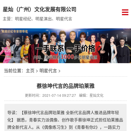
星灿（广州）文化发展有限公司
主营：明星经纪、明星演出、明星代言
当前位置：
主页
>
明星代言
>
蔡徐坤代言的品牌珀莱雅
更新时间：2021-07-14 09:27:27
编辑：星灿文化
导读：【蔡徐坤代言品牌珀莱雅 全新代言品牌人推进品牌年轻
化】 据悉，青春实力派偶像、创作歌手蔡徐坤正式担任珀莱雅品
牌全新代言人。从《偶像练习生》到《青春有你2》，一路实力