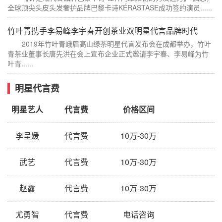
全球顶尖头皮头发奢护品牌巴黎卡诗KÉRASTASE成功签约演员......
竹叶青携手李易峰李宇春开创茶业双明星代言品牌时代
2019年竹叶青峨眉高山绿茶明星代言发布会在成都举办，竹叶
青茶业董事长唐先洪在会上宣布企业正式邀请李宇春、李易峰为竹
叶青......
明星代言费
明星艺人
代言费
价格区间
李呈媛
代言费
10万-30万
武艺
代言费
10万-30万
赵露
代言费
10万-30万
尤勇智
代言费
电话咨询