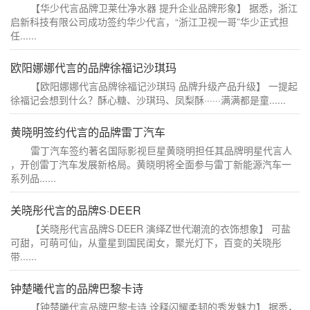
【华少代言品牌卫莱仕净水器 提升企业品牌形象】 据悉，浙江
启新科技有限公司成功签约华少代言，“浙江卫视一哥”华少正式担
任......
欧阳娜娜代言的品牌徐福记沙琪玛
【欧阳娜娜代言品牌徐福记沙琪玛 品牌升级产品升级】 一提起
徐福记会想到什么？酥心糖、沙琪玛、凤梨酥······满满都是童......
黄晓明签约代言的品牌雷丁汽车
雷丁汽车签约著名国际影视巨星黄晓明担任其品牌明星代言人
，开创雷丁汽车发展新格局。黄晓明将全面参与雷丁新能源汽车一
系列品......
关晓彤代言的品牌S·DEER
【关晓彤代言品牌S·DEER 演绎Z世代潮流的衣饰想象】 可盐
可甜，可萌可仙，从童星到国民闺女，聚光灯下，百变的关晓彤
带......
钟楚曦代言的品牌巴黎卡诗
【钟楚曦代言品牌巴黎卡诗 诠释闪耀柔韧的秀发魅力】 据悉，