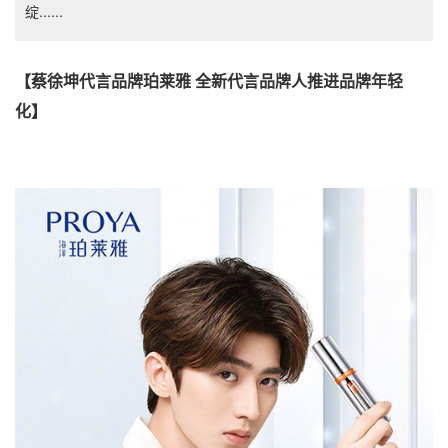
绽......
【蔡徐坤代言品牌珀莱雅 全新代言品牌人推进品牌年轻
化】