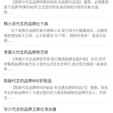
【杨若兮代言品牌阿果的树洞 向品牌化迈进】 据悉，必普集团
旗下品牌“阿果的树洞”正式签约知名演员杨若兮担任形象大使。
杨......
释小龙代言的品牌比个高
比个高携手品牌形象大使释小龙 助力孩子们健康成长，后期将
强势登陆各大卫视，让大家遇见“比个高”，拥有好身高！ 星灿文化
明......
李建义代言的品牌修艺修
【李建义代言品牌修艺修 助力集团品牌全面升级】 近日,修艺
修集团品牌形象代言人签约仪式在北京举行,成功签约国家一级演员
李......
陈赫代言的品牌WIS护肤品
【陈赫代言品牌WIS护肤品 专注遇见更好的自己】 据悉，知名
专业护肤品牌ＷＩＳ成功签约实力演员陈赫担任品牌代言人，共同
见......
华少代言的品牌卫莱仕净水器