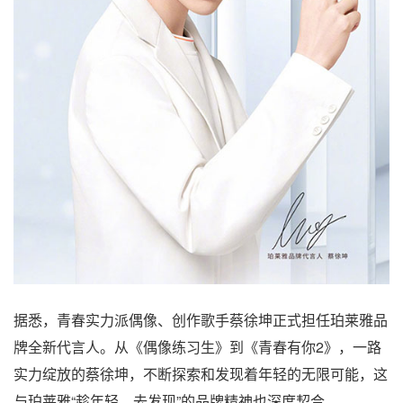
据悉，青春实力派偶像、创作歌手蔡徐坤正式担任珀莱雅品
牌全新代言人。从《偶像练习生》到《青春有你2》，一路
实力绽放的蔡徐坤，不断探索和发现着年轻的无限可能，这
与珀莱雅“趁年轻，去发现”的品牌精神也深度契合。