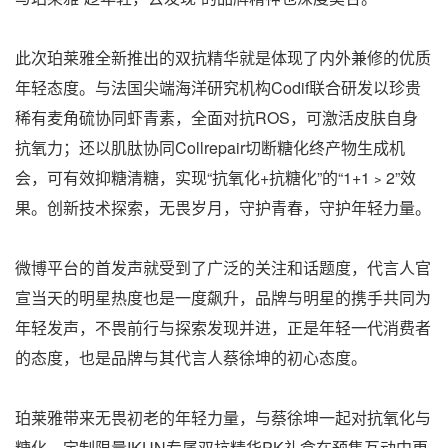
此次珀莱雅全新推出的双抗精华就是体现了内外兼修的优质
年轻态度。与法国尖端海洋研究机构Codif联合研发以珍贵
稀有麦角硫协同虾青素，全面对抗ROS，可激活皮肤自身
抗氧力；还以肌肽协同Collrepair切断糖化终产物生成机
会，可有效抑糖清糖，实现“抗氧化+抗糖化”的“1+1﹥2”效
果。创新技术探索，无畏岁月，守护青春，守护年轻力量。
微博平台的首发声就受到了广泛的关注和话题度，代言人官
宣当天的明星热度也是一度飙升，品牌与明星的携手共同为
年轻发声，不畏前行与探索发现并进，正是年轻一代消费者
的态度，也是品牌与其代言人蔡徐坤的初心态度。
珀莱雅带来无畏初老的年轻力量，与蔡徐坤一起对抗氧化与
糖化，定制限量IKUN专属双抗精华PK礼盒在预售互动中更