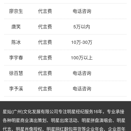
廖京生
代言费
电话咨询
唐笑
代言费
5万以内
陈冰
代言费
10万-30万
李宇春
代言费
100万以上
徐百慧
代言费
电话咨询
李予溪
代言费
电话咨询
星灿(广州)文化发展有限公司专注
明星经纪
服务16年，专业承接
各种明星商业演出策划、明星出席活动、明星拼盘演唱会、明星
代言、明星肖像授权、明星网红翻包带货等企业年会、企业周年