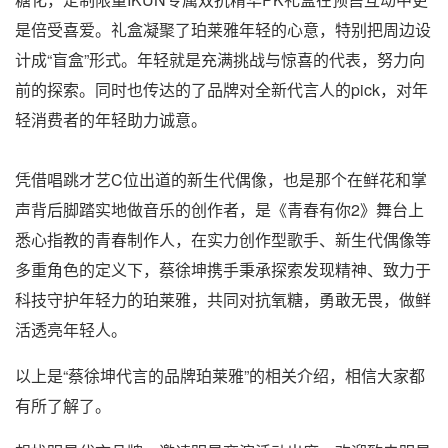
是倍受喜爱。礼盒凝聚了珀莱雅年轻的心意，特别把周边设
计成“盲盒”形式。年轻就是充满挑战与惊喜的代表，努力向
前的探索。同时也传达的了品牌对全新代言人的pick，对年
轻消费者的年轻助力诚意。
凭借唱跳才艺C位出道的新生代偶像，也是那个在鲜花和掌
声背后脚踏实地做音乐的创作者，是《青春有你2》舞台上
悉心指教的青春制作人，在实力创作型歌手、新生代偶像等
多重角色的定义下，蔡徐坤携手秉承探索发现精神、致力于
科技守护年轻力的珀莱雅，共同对抗氧糖，勇敢无畏，做鲜
活透亮年轻人。
以上是“蔡徐坤代言的品牌珀莱雅”的相关介绍，相信大家都
有所了解了。