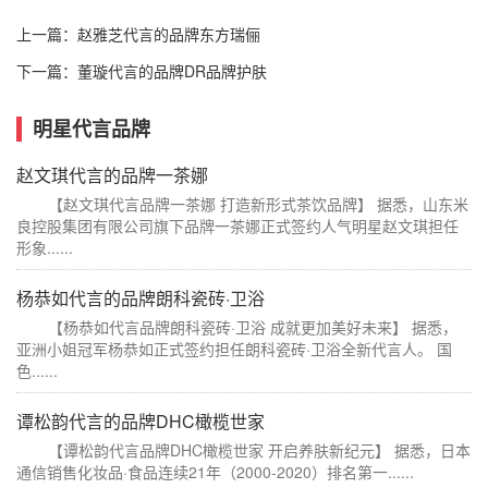
上一篇：
赵雅芝代言的品牌东方瑞俪
下一篇：
董璇代言的品牌DR品牌护肤
明星代言品牌
赵文琪代言的品牌一茶娜
【赵文琪代言品牌一茶娜 打造新形式茶饮品牌】 据悉，山东米
良控股集团有限公司旗下品牌一茶娜正式签约人气明星赵文琪担任
形象......
杨恭如代言的品牌朗科瓷砖·卫浴
【杨恭如代言品牌朗科瓷砖·卫浴 成就更加美好未来】 据悉，
亚洲小姐冠军杨恭如正式签约担任朗科瓷砖·卫浴全新代言人。 国
色......
谭松韵代言的品牌DHC橄榄世家
【谭松韵代言品牌DHC橄榄世家 开启养肤新纪元】 据悉，日本
通信销售化妆品·食品连续21年（2000-2020）排名第一......