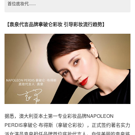
首位底妆代......
【袁泉代言品牌拿破仑彩妆 引导彩妆流行趋势】
据悉，澳大利亚本土第一专业彩妆品牌NAPOLEON
PERDIS拿破仑·布得斯（拿破仑彩妆），正式签约著名实力
派女演员袁泉担任品牌首位底妆代言人。自信美丽的袁泉将