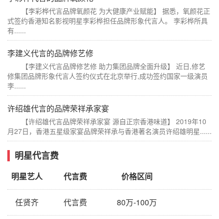
【李彩桦代言品牌氧颜花 为大健康产业赋能】 据悉，氧颜花正
式签约香港知名影视明星李彩桦担任品牌形象代言人。 李彩桦所具
有......
李建义代言的品牌修艺修
【李建义代言品牌修艺修 助力集团品牌全面升级】 近日,修艺
修集团品牌形象代言人签约仪式在北京举行,成功签约国家一级演员
李......
许绍雄代言的品牌荣祥承家宴
【许绍雄代言品牌荣祥承家宴 源自正宗香港味道】 2019年10
月27日，香港五星级家宴品牌荣祥承与香港著名演员许绍雄明星......
明星代言费
明星艺人
代言费
价格区间
任贤齐
代言费
80万-100万