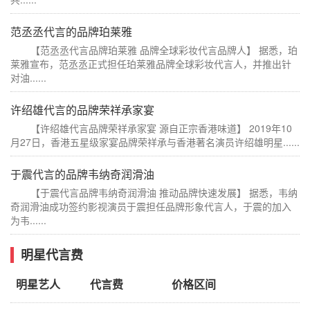
范丞丞代言的品牌珀莱雅
【范丞丞代言品牌珀莱雅 品牌全球彩妆代言品牌人】 据悉，珀
莱雅宣布，范丞丞正式担任珀莱雅品牌全球彩妆代言人，并推出针
对油......
许绍雄代言的品牌荣祥承家宴
【许绍雄代言品牌荣祥承家宴 源自正宗香港味道】 2019年10
月27日，香港五星级家宴品牌荣祥承与香港著名演员许绍雄明星......
于震代言的品牌韦纳奇润滑油
【于震代言品牌韦纳奇润滑油 推动品牌快速发展】 据悉，韦纳
奇润滑油成功签约影视演员于震担任品牌形象代言人，于震的加入
为韦......
明星代言费
明星艺人
代言费
价格区间