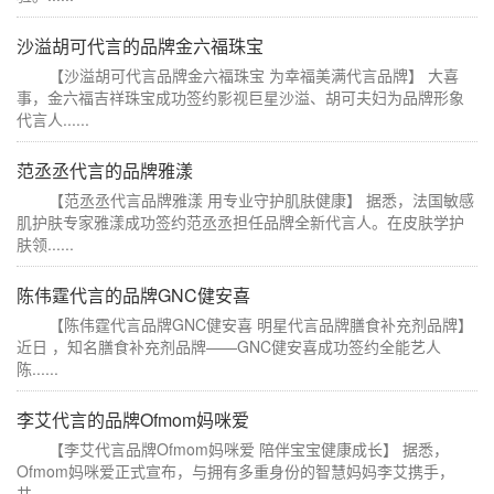
沙溢胡可代言的品牌金六福珠宝
【沙溢胡可代言品牌金六福珠宝 为幸福美满代言品牌】 大喜
事，金六福吉祥珠宝成功签约影视巨星沙溢、胡可夫妇为品牌形象
代言人......
范丞丞代言的品牌雅漾
【范丞丞代言品牌雅漾 用专业守护肌肤健康】 据悉，法国敏感
肌护肤专家雅漾成功签约范丞丞担任品牌全新代言人。在皮肤学护
肤领......
陈伟霆代言的品牌GNC健安喜
【陈伟霆代言品牌GNC健安喜 明星代言品牌膳食补充剂品牌】
近日 ，知名膳食补充剂品牌——GNC健安喜成功签约全能艺人
陈......
李艾代言的品牌Ofmom妈咪爱
【李艾代言品牌Ofmom妈咪爱 陪伴宝宝健康成长】 据悉，
Ofmom妈咪爱正式宣布，与拥有多重身份的智慧妈妈李艾携手，
共......