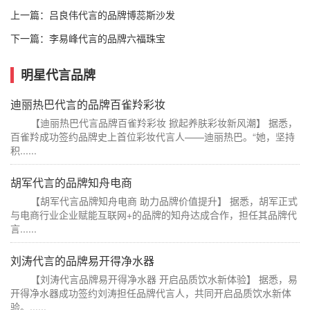
上一篇：
吕良伟代言的品牌博蕊斯沙发
下一篇：
李易峰代言的品牌六福珠宝
明星代言品牌
迪丽热巴代言的品牌百雀羚彩妆
【迪丽热巴代言品牌百雀羚彩妆 掀起养肤彩妆新风潮】 据悉，
百雀羚成功签约品牌史上首位彩妆代言人——迪丽热巴。“她，坚持
积......
胡军代言的品牌知舟电商
【胡军代言品牌知舟电商 助力品牌价值提升】 据悉，胡军正式
与电商行业企业赋能互联网+的品牌的知舟达成合作，担任其品牌代
言......
刘涛代言的品牌易开得净水器
【刘涛代言品牌易开得净水器 开启品质饮水新体验】 据悉，易
开得净水器成功签约刘涛担任品牌代言人，共同开启品质饮水新体
验。......