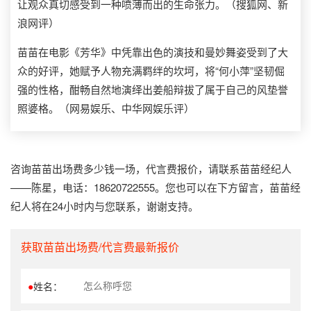
让观众真切感受到一种喷薄而出的生命张力。（搜狐网、新
浪网评）
苗苗在电影《芳华》中凭靠出色的演技和曼妙舞姿受到了大
众的好评，她赋予人物充满羁绊的坎坷，将“何小萍”坚韧倔
强的性格，酣畅自然地演绎出姜船辩拔了属于自己的风垫誉
照婆格。（网易娱乐、中华网娱乐评）
咨询苗苗出场费多少钱一场，代言费报价，请联系苗苗经纪人
——陈星，电话：18620722555。您也可以在下方留言，苗苗经
纪人将在24小时内与您联系，谢谢支持。
获取苗苗出场费/代言费最新报价
●
姓名：