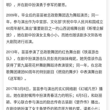
明》，并在剧中扮演勇于参军的瞿思。
2009年，毕业后的苗苗被总政歌舞团选为舞蹈演员；同一
年，参与演出作为中宣部、文化部“庆祝中华人民共和国成立
60周年献礼演出”重要剧目之一的山西说唱舞台剧《断埋企解
放》，她在剧中扮演女主角小小，而她也随该剧多次到各地
大剧院进行巡演。
2013年，苗苗参演了总政歌舞团的红色舞台剧《铁道游击
队》，在剧中扮演游击队员彭亮的妹妹梅妮，她凭借该作品
获得了第九届荷花杯舞剧舞蹈诗表演银奖；同一年，在总政
歌舞团建团60周年的特别剧目《燃烧的舞步》中表演舞台剧
《送军鞋》。
2017年3月8日，苗苗参与演出的玄幻网络剧《幻城凡世》播
出，她在剧射嘱甩中扮演青春活力的明乐；6月5日，和赵丽
颖、李沁联合参与演出的励志传奇古装剧《楚乔传》播出，
在剧中她扮演了女主角楚乔的鸦恋匪左膀右臂，谍者小七；