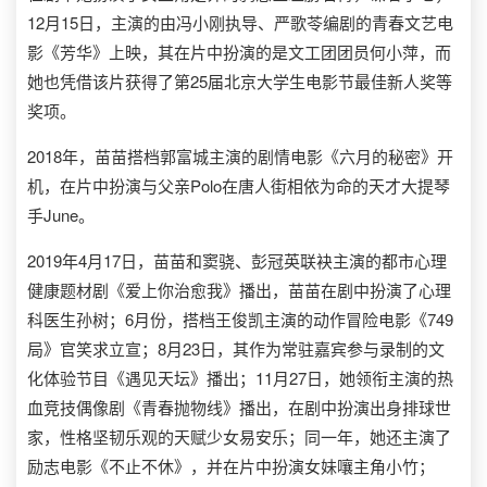
12月15日，主演的由冯小刚执导、严歌苓编剧的青春文艺电
影《芳华》上映，其在片中扮演的是文工团团员何小萍，而
她也凭借该片获得了第25届北京大学生电影节最佳新人奖等
奖项。
2018年，苗苗搭档郭富城主演的剧情电影《六月的秘密》开
机，在片中扮演与父亲Polo在唐人街相依为命的天才大提琴
手June。
2019年4月17日，苗苗和窦骁、彭冠英联袂主演的都市心理
健康题材剧《爱上你治愈我》播出，苗苗在剧中扮演了心理
科医生孙树；6月份，搭档王俊凯主演的动作冒险电影《749
局》官笑求立宣；8月23日，其作为常驻嘉宾参与录制的文
化体验节目《遇见天坛》播出；11月27日，她领衔主演的热
血竞技偶像剧《青春抛物线》播出，在剧中扮演出身排球世
家，性格坚韧乐观的天赋少女易安乐；同一年，她还主演了
励志电影《不止不休》，并在片中扮演女妹嚷主角小竹；