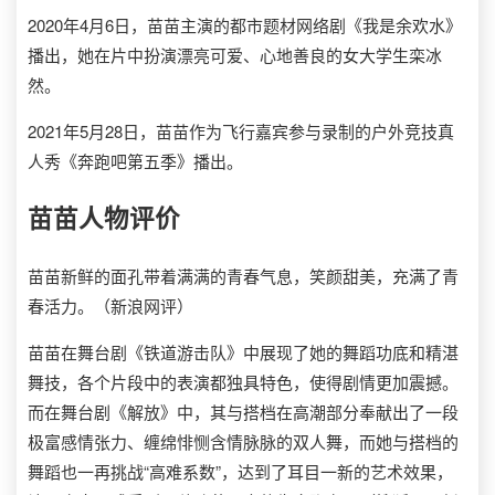
2020年4月6日，苗苗主演的都市题材网络剧《我是余欢水》
播出，她在片中扮演漂亮可爱、心地善良的女大学生栾冰
然。
2021年5月28日，苗苗作为飞行嘉宾参与录制的户外竞技真
人秀《奔跑吧第五季》播出。
苗苗
人物评价
苗苗新鲜的面孔带着满满的青春气息，笑颜甜美，充满了青
春活力。（新浪网评）
苗苗在舞台剧《铁道游击队》中展现了她的舞蹈功底和精湛
舞技，各个片段中的表演都独具特色，使得剧情更加震撼。
而在舞台剧《解放》中，其与搭档在高潮部分奉献出了一段
极富感情张力、缠绵悱恻含情脉脉的双人舞，而她与搭档的
舞蹈也一再挑战“高难系数”，达到了耳目一新的艺术效果，