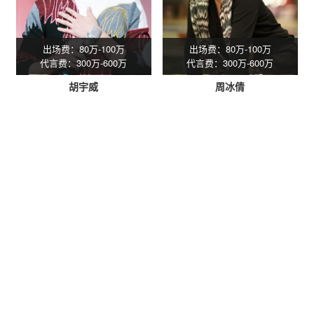
出场费：80万-100万
出场费：80万-100万
代言费：300万-600万
代言费：300万-600万
胡宇威
周冰倩
星灿(广州)文化发展有限公司专注
明星经纪
服务16年，专业承接
各种明星商业演出策划、明星出席活动、明星拼盘演唱会、明星
代言、明星肖像授权、明星网红翻包带货等企业年会、企业周年
庆、商业晚会、开盘开业。一手明星资源，一手联系，一手价
格，提供更优惠的价格给客户，实现合作共赢。
明星经纪公司：星灿（广州）文化发展有限公司