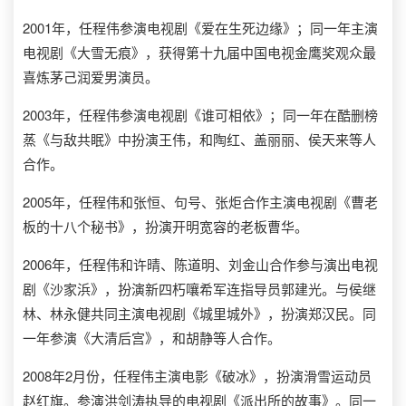
2001年，任程伟参演电视剧《爱在生死边缘》；同一年主演
电视剧《大雪无痕》，获得第十九届中国电视金鹰奖观众最
喜炼茅己润爱男演员。
2003年，任程伟参演电视剧《谁可相依》；同一年在酷删榜
蒸《与敌共眠》中扮演王伟，和陶红、盖丽丽、侯天来等人
合作。
2005年，任程伟和张恒、句号、张炬合作主演电视剧《曹老
板的十八个秘书》，扮演开明宽容的老板曹华。
2006年，任程伟和许晴、陈道明、刘金山合作参与演出电视
剧《沙家浜》，扮演新四朽嚷希军连指导员郭建光。与侯继
林、林永健共同主演电视剧《城里城外》，扮演郑汉民。同
一年参演《大清后宫》，和胡静等人合作。
2008年2月份，任程伟主演电影《破冰》，扮演滑雪运动员
赵红旗。参演洪剑涛执导的电视剧《派出所的故事》。同一