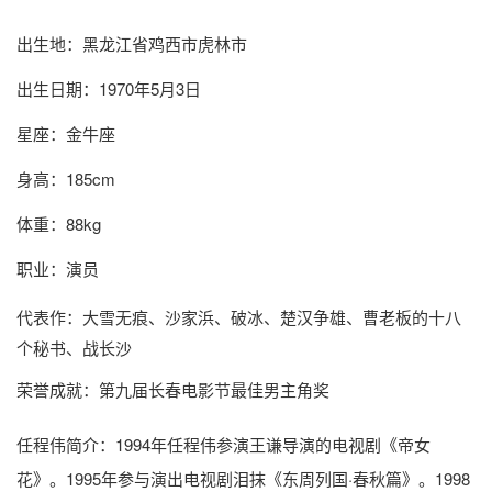
出生地：黑龙江省鸡西市虎林市
出生日期：1970年5月3日
星座：金牛座
身高：185cm
体重：88kg
职业：演员
代表作：大雪无痕、沙家浜、破冰、楚汉争雄、曹老板的十八
个秘书、战长沙
荣誉成就：第九届长春电影节最佳男主角奖
任程伟简介
：1994年任程伟参演王谦导演的电视剧《帝女
花》。1995年参与演出电视剧泪抹《东周列国·春秋篇》。1998