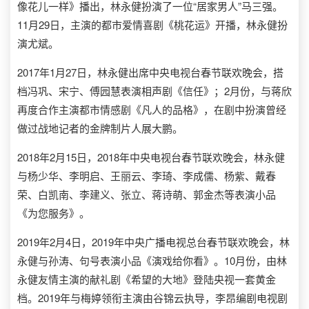
像花儿一样》播出，林永健扮演了一位“居家男人”马三强。
11月29日，主演的都市爱情喜剧《桃花运》开播，林永健扮
演尤斌。
2017年1月27日，林永健出席中央电视台春节联欢晚会，搭
档冯巩、宋宁、傅园慧表演相声剧《信任》；2月份，与蒋欣
再度合作主演都市情感剧《凡人的品格》，在剧中扮演曾经
做过战地记者的金牌制片人展大鹏。
2018年2月15日，2018年中央电视台春节联欢晚会，林永健
与杨少华、李明启、王丽云、李琦、李成儒、杨紫、戴春
荣、白凯南、李建义、张立、蒋诗萌、郭金杰等表演小品
《为您服务》。
2019年2月4日，2019年中央广播电视总台春节联欢晚会，林
永健与孙涛、句号表演小品《演戏给你看》。10月份，由林
永健友情主演的献礼剧《希望的大地》登陆央视一套黄金
档。2019年与梅婷领衔主演由谷锦云执导，李昂编剧电视剧