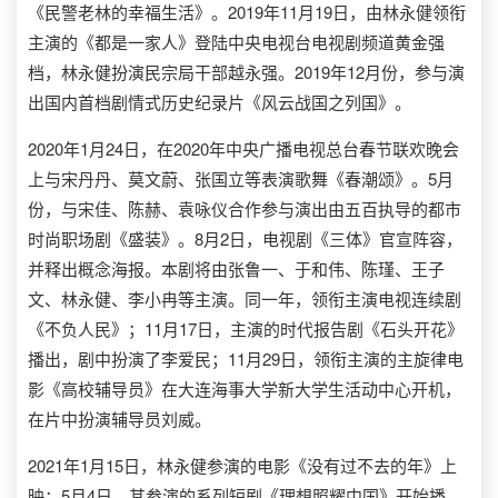
《民警老林的幸福生活》。2019年11月19日，由林永健领衔
主演的《都是一家人》登陆中央电视台电视剧频道黄金强
档，林永健扮演民宗局干部越永强。2019年12月份，参与演
出国内首档剧情式历史纪录片《风云战国之列国》。
2020年1月24日，在2020年中央广播电视总台春节联欢晚会
上与宋丹丹、莫文蔚、张国立等表演歌舞《春潮颂》。5月
份，与宋佳、陈赫、袁咏仪合作参与演出由五百执导的都市
时尚职场剧《盛装》。8月2日，电视剧《三体》官宣阵容，
并释出概念海报。本剧将由张鲁一、于和伟、陈瑾、王子
文、林永健、李小冉等主演。同一年，领衔主演电视连续剧
《不负人民》；11月17日，主演的时代报告剧《石头开花》
播出，剧中扮演了李爱民；11月29日，领衔主演的主旋律电
影《高校辅导员》在大连海事大学新大学生活动中心开机，
在片中扮演辅导员刘威。
2021年1月15日，林永健参演的电影《没有过不去的年》上
映；5月4日，其参演的系列短剧《理想照耀中国》开始播