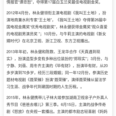
情报官“谭忠恕”，夺得第17届白玉兰奖最佳电视剧金奖。
2012年4月份，林永健领衔主演电视剧《我叫王土地》，扮
演地商兼水利专家“王土地”，《我叫王土地》夺得第26届中
国电视金鹰奖“优秀电视剧奖”，林永健获得金鹰奖“观众喜爱
的电视剧男演员奖 ”；10月份，与牛莉主演的电视剧《新女
婿时代》在北京卫视、浙江卫视、东方卫视播出。
2013年年初，林永健和陈数、王龙华合作《天真遇到现
实》，扮演造型多变有多种出位装扮的“郑现实”；3月份，与
宁静、刘蓓、周冬齐主演的《毕有财》，扮演毕有财，从20
多岁演到70多岁，经历三段婚姻；同一年12月份，参演历史
题材电视剧《聂荣臻》扮演“聂荣臻”，演绎聂荣臻从留法学
习生涯、战争年代到建国时期的人生历程。。
2015年，林永健携带儿子林大竣参加湖南卫视亲子户外真人
秀节目《爸爸去哪儿》第三季。6月15日，主演的战争传奇
剧《怒放》在央视一套播出。主演的都市励志轻喜剧《妈妈