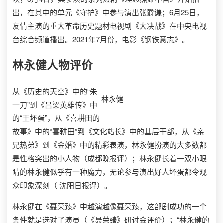
出，在其中的单元《守护》中参与演出张爵谦；6月25日，
友情主演的重大革命历史题材电视剧《大决战》在中央电视
台综合频道播出。2021年7月份，电影《钢铁意志》。
林永健
人物评价
从《历史的天空》中的“朱
林永健
一刀”到《吕梁英雄传》中
的“王坏蛋”，从《喜耕田的
故事》中的“喜耕田”到《文化站长》中的基层干部，从《亲
兄热弟》到《金婚》中的精彩表演，林永健扮演的大多数都
是性格突出的小人物（成都晚报评）；林永健长着一双小眼
睛的林永健似乎有一种魔力，无论参与演出好人坏蛋都令观
众印象深刻（ 沈阳日报评）。
林永健在《聂荣臻》中越演越像聂荣臻，这部剧成功的一个
条件就是选对了演员（《聂荣臻》研讨会评价）；“林永健的