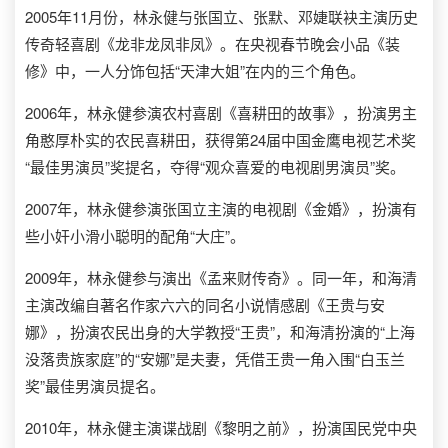
2005年11月份，林永健与张国立、张默、邓婕联袂主演历史
传奇轻喜剧《龙非龙凤非凤》。在央视春节晚会小品《装
修》中，一人分饰包括“天津大姐”在内的三个角色。
2006年，林永健参演农村喜剧《喜耕田的故事》，扮演男主
角憨厚朴实的农民喜耕田，获得第24届中国金鹰电视艺术奖
“最佳男演员”奖提名，夺得“观众喜爱的电视剧男演员”奖。
2007年，林永健参演张国立主演的电视剧《金婚》，扮演有
些小奸小滑小聪明的配角“大庄”。
2009年，林永健参与演出《孟来财传奇》。同一年，和海清
主演改编自著名作家六六的同名小说情感剧《王贵与安
娜》，扮演农民出身的大学教授“王贵”，和海清扮演的“上海
没落贵族家庭”的“安娜”是夫妻，凭借王贵一角入围“白玉兰
奖”最佳男演员提名。
2010年，林永健主演谍战剧《黎明之前》，扮演国民党中央