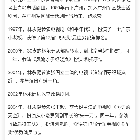
考上青岛市话剧团。1989年南下广州，加入广州军区战士话
剧团，在广州军区战士话剧团当场工、跑龙套。
1997年，林永健参演电视剧《和平年代》，扮演了一个广东
小老板，获得了第17届“飞天奖”最佳男配角提名。
2000年，30岁的林永健从部队转业，到北京当起"北漂"；同
一年，参演《风流才子纪晓岚》扮演“和把子”。
2001年，林永健参演张国立主演的电视《铁齿铜牙纪晓岚
2》，参与演出卢焯一角。
2002年林永健进入空政话剧团。
2004年，林永健参演张丰毅、李雪健主演的电视剧《历史的
天空》，扮演从小喽罗到副军长的“朱一刀”。同一年，参演
《敌后特工队》，扮演刘魁胜，夺得第17届全军电视剧金星
奖“优秀演员”奖。