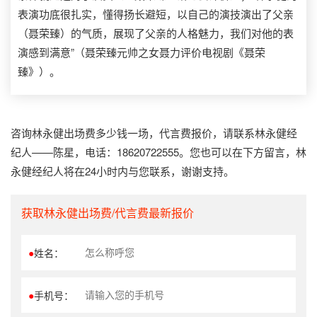
表演功底很扎实，懂得扬长避短，以自己的演技演出了父亲
（聂荣臻）的气质，展现了父亲的人格魅力，我们对他的表
演感到满意”（聂荣臻元帅之女聂力评价电视剧《聂荣
臻》）。
咨询林永健出场费多少钱一场，代言费报价，请联系林永健经
纪人——陈星，电话：18620722555。您也可以在下方留言，林
永健经纪人将在24小时内与您联系，谢谢支持。
获取林永健出场费/代言费最新报价
●
姓名：
●
手机号：