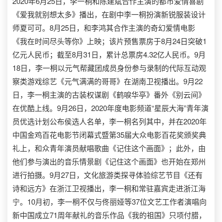
2020年6月25日，李一桐和陈建斌合作主演的都市爱情喜剧
《爱我就别想太多》播出，在剧中李一桐扮演新锐服装设计
师夏可可。8月25日，和李鸿其合作主演的奇幻爱情电影
《我在时间尽头等你》上映；该片预售票房于8月24日突破1
亿元人民币；截至8月31日，累计总票房4.32亿人民币。9月
18日，李一桐以元气帮藏团成员身份参与录制的代际互动观
察类游戏综艺《元气满满的哥哥》在湖南卫视播出。9月22
日，李一桐主演的古装权谋剧《鹤唳华亭》番外《别云间》
在优酷上线。9月26日，2020年度电影频道“星辰大海”青年演
员优选计划公布侯选人名单，李一桐名列其中，并在2020年
中国金鸡百花电影节闭幕式暨第35届大众电影百花奖颁奖典
礼上，和众青年演员献唱歌曲《记住这个画面》；此外，由
他们参与演出的音乐情景剧《记住这个画面》也开始在郑州
进行拍摄。9月27日，文化旅游类探寻体验综艺节目《还有
诗和远方》在浙江卫视播出，李一桐和常驻嘉宾走进浙江海
宁。10月初，李一桐不仅与佟丽娅等37位文艺工作者演唱向
新中国成立71周年献礼的音乐作品《我的祖国》只项付腊，