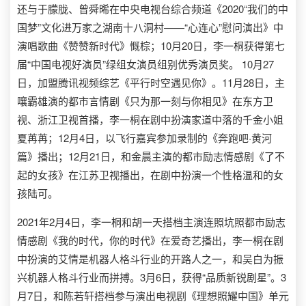
还与于朦胧、曾舜晞在中央电视台综合频道《2020“我们的中
国梦”文化进万家之湖南十八洞村——“心连心”慰问演出》中
演唱歌曲《赞赞新时代》慨棕；10月20日，李一桐获得第七
届“中国电视好演员”绿组女演员组别优秀演员奖。 10月27
日，加盟腾讯视频综艺《平行时空遇见你》。11月28日，主
嚷霸雄演的都市言情剧《只为那一刻与你相见》在东方卫
视、浙江卫视首播，李一桐在剧中扮演家道中落的千金小姐
夏苒苒；12月4日，以飞行嘉宾参加录制的《奔跑吧·黄河
篇》播出；12月21日，和金晨主演的都市励志情感剧《了不
起的女孩》在江苏卫视播出，在剧中扮演一个性格温和的女
孩陆可。
2021年2月4日，李一桐和胡一天搭档主演连照坑照都市励志
情感剧《我的时代，你的时代》在爱奇艺播出，李一桐在剧
中扮演的艾情是机器人格斗行业的开路人之一，和吴白为振
兴机器人格斗行业而拼搏。3月6日，获得“品质新锐剧星”。3
月7日，和陈若轩搭档参与演出电视剧《理想照耀中国》单元