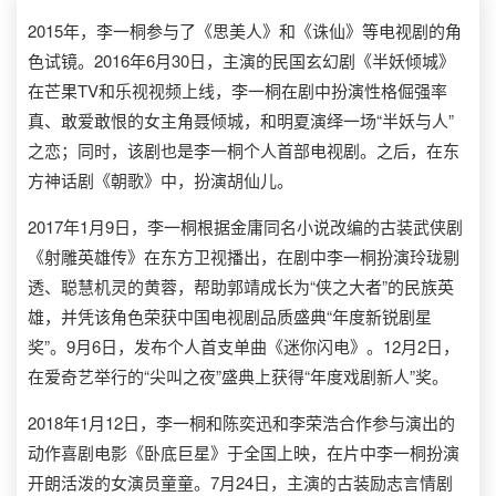
2015年，李一桐参与了《思美人》和《诛仙》等电视剧的角
色试镜。2016年6月30日，主演的民国玄幻剧《半妖倾城》
在芒果TV和乐视视频上线，李一桐在剧中扮演性格倔强率
真、敢爱敢恨的女主角聂倾城，和明夏演绎一场“半妖与人”
之恋；同时，该剧也是李一桐个人首部电视剧。之后，在东
方神话剧《朝歌》中，扮演胡仙儿。
2017年1月9日，李一桐根据金庸同名小说改编的古装武侠剧
《射雕英雄传》在东方卫视播出，在剧中李一桐扮演玲珑剔
透、聪慧机灵的黄蓉，帮助郭靖成长为“侠之大者”的民族英
雄，并凭该角色荣获中国电视剧品质盛典“年度新锐剧星
奖”。9月6日，发布个人首支单曲《迷你闪电》。12月2日，
在爱奇艺举行的“尖叫之夜”盛典上获得“年度戏剧新人”奖。
2018年1月12日，李一桐和陈奕迅和李荣浩合作参与演出的
动作喜剧电影《卧底巨星》于全国上映，在片中李一桐扮演
开朗活泼的女演员童童。7月24日，主演的古装励志言情剧