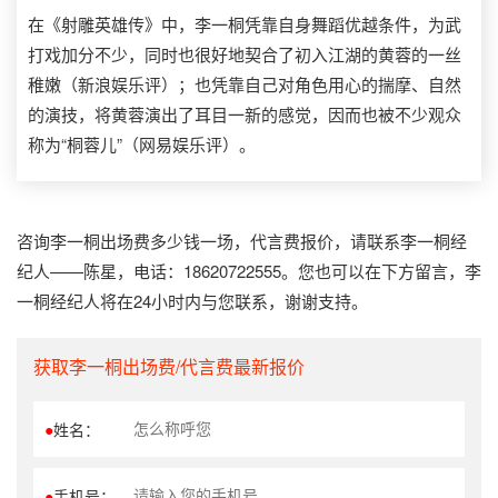
在《射雕英雄传》中，李一桐凭靠自身舞蹈优越条件，为武
打戏加分不少，同时也很好地契合了初入江湖的黄蓉的一丝
稚嫩（新浪娱乐评）；也凭靠自己对角色用心的揣摩、自然
的演技，将黄蓉演出了耳目一新的感觉，因而也被不少观众
称为“桐蓉儿”（网易娱乐评）。
咨询李一桐出场费多少钱一场，代言费报价，请联系李一桐经
纪人——陈星，电话：18620722555。您也可以在下方留言，李
一桐经纪人将在24小时内与您联系，谢谢支持。
获取李一桐出场费/代言费最新报价
●
姓名：
●
手机号：