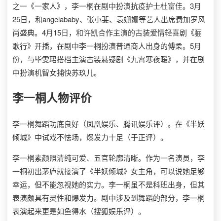
之一《一家人》，李一桐在剧中扮演抗疫护士杜富佳。3月
25日，和angelababy、张小斐、袁姗姗等艺人出席费加罗风
尚盛典。4月15日，和许凯合作主演的古装爱情轻喜剧《骊
歌行》开播，在剧中李一桐扮演普通商人出身的傅柔。5月
份，与毕雯珺搭档主演古装悬疑剧《九霄寒夜暖》，并在剧
中扮演机智女捕快苏玖儿。
李一桐
人物评价
李一桐舞蹈功底良好（凤凰娱乐、腾讯娱乐评）。在《半妖
倾城》中试戏不怯场，爆发力十足（于正评）。
李一桐素颜照清纯可爱、五官轮廓清晰。作为一名演员，李
一桐初出茅庐就接演了《半妖倾城》女主角，可以说她足够
幸运，但不能忽视她的实力。李一桐虽不是科班出身，但其
表演颇具有灵性和爆发力。剧中涉及到舞蹈的部分，李一桐
表演起来更是如鱼得水（搜狐娱乐评）。