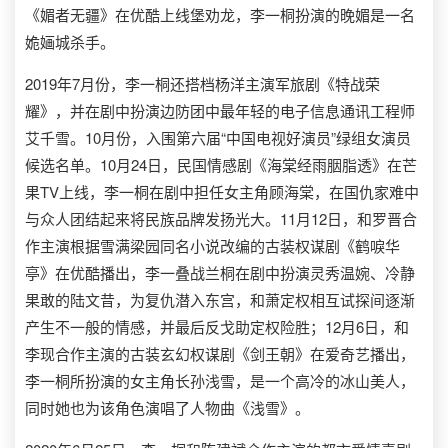
《媚者无疆》在优酷上线堡劝龙，李一桐扮演的晚媚是一名
姽婳城杀手。
2019年7月份，李一桐还搭档杨洋主演军旅剧《特战荣
耀》，并在剧中扮演边防团中最年轻的电子信息通讯工程师
艾千雪。10月份，入围第六届“中国电视好演员”绿组女演员
候选名单。10月24日，民国情感剧《海棠经雨胭脂透》在芒
果TV上线，李一桐在剧中担任女主角顾海棠，在国仇家难中
与众人团结起来将民族品牌发扬光大。11月12日，和罗晋合
作主演根据雪满梁园同名小说改编的古装权谋剧《鹤唳华
亭》在优酷播出，李一叠战兰桐在剧中扮演灵秀温婉、冷静
果敢的陆文昔，为复仇潜入东宫，和萧定权相互试探间逐渐
产生不一般的情感，并最后反戈助定权险胜；12月6日，和
李现合作主演的古装玄幻权谋剧《剑王朝》在爱奇艺播出，
李一桐所扮演的女主角长孙浅雪，是一个高冷的冰山美人，
同时她也为该角色演唱了人物曲《浅雪》。