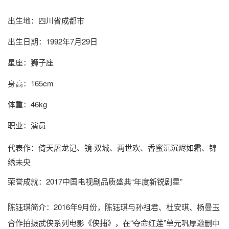
出生地：四川省成都市
出生日期：1992年7月29日
星座：狮子座
身高：165cm
体重：46kg
职业：演员
代表作：倚天屠龙记、镜·双城、两世欢、香蜜沉沉烬如霜、锦
绣未央
荣誉成就：2017中国电视剧品质盛典“年度新锐剧星”
陈钰琪简介
：2016年9月份，陈钰琪与孙祖君、杜安琪、杨曼玉
合作拍摄武侠系列电影《侠捕》，在“夺命红莲”单元巩厚邀删中