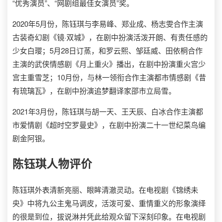
“优秀演员”、“网剧组最佳女演员”奖。
2020年5月份，陈钰琪与李易峰、郑业成、杨志雯合作主演
古装奇幻剧《镜·双城》，在剧中扮演活泼开朗、有责任感的
少女白璎；5月28日订蒸，和罗云熙、邹廷威、田依桐合作
主演的武侠情感剧《月上重火》播出，在剧中扮演重火宫少
宫主重雪芝；10月份，与林一领衔合作主演都市情感剧《昔
有琉璃瓦》，在剧中扮演追梦翻译家邵市立局雪。
2021年3月份，陈钰琪与胡一天、王天辰、白冰合作主演都
市爱情剧《超时空罗曼史》，在剧中扮演二十一世纪菜鸟编
剧金阿银。
陈钰琪
人物评价
陈钰琪外表清新亮丽、眼眸清澈灵动。在电视剧《锦绣未
央》中将九公主鬼马调皮，活泼可爱、重情重义的形象演绎
的很是到位，拔说淋并凭此给观众留下深刻印象。在电视剧