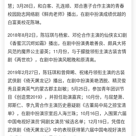
慧；3月28日，和白客、孔连顺、郑合惠子合作主演的青春
校园励志网络剧《鲜肉老师》播出，在剧中扮演成绩优越的
白富美校花陈琳。
2018年8月2日，陈钰琪与杨紫、邓伦合作主演的仙侠玄幻剧
《香蜜沉沉烬如霜》播出，在剧中扮演勇敢善良、颇具大将
风范的魔界公主鎏英；11月份，与于朦胧领衔主演古装言情
剧《两世欢》，在剧中扮演风眠晚和原清离。
2019年2月27日，陈钰琪和曾舜晞、祝绪丹领衔主演的古装
武侠剧《倚天屠龙记》播出，在剧中扮演美艳洒脱、精灵俊
秀且豪爽英气的蒙古郡主赵敏；5月25日，参加青年团训节
目《创造营2019》，并担任助演嘉宾；10月份，与屈楚萧、
郑斯仁、李九霄合作主演历史悬疑剧《古董局中局之掠宝清
单》，在剧中扮演宗室后人海兰珠；10月16日，入围第六届
中国电视好演员“网剧女演员”候选名单；12月19日，凭借在
武侠剧《倚天屠龙记》中的表现获得第六届中国电视好演员