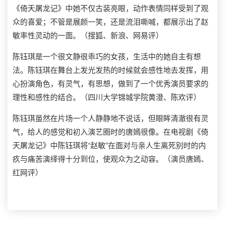
《倚天屠龙记》中她不仅古装亮眼，动作表情同样受到了观
众的喜爱；不管是展颜一笑，还是流泪嘶喊，都展示出了赵
敏率性灵动的一面。（搜狐、新浪、网易评）
陈钰琪是一个很文静很乖巧的女孩，生活中的她自主有想
法。陈钰琪在舞台上发光发热的时候就会感性地去发挥，用
心扮演角色，有灵气，有思想，做到了一个优秀演员要求的
理性和感性的结合。（四川大学锦城学院黄澄、陈欢评）
陈钰琪虽然在片场一个人静静地不说话，但眼眸清澈很有灵
气，给人的感觉和初入演艺圈时的唐嫣很像。在电视剧《倚
天屠龙记》中陈钰琪将“赵敏”在面对与亲人生离死别时的内
疚与痛苦演绎得十分到位，使观众为之动容。（演员唐嫣、
红网评）