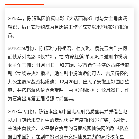
2015年，陈钰琪因拍摄电影《大话西游3》时与女主角唐嫣
相识，后正式签约成为自唐嫣工作室成立以来签约的首批演
员。
2016年9月份，陈钰琪与孙祖君、杜安琪、杨曼玉合作拍摄
武侠系列电影《侠捕》，在“夺命红莲”单元巩厚邀删中扮演
女主角玉伽；11月11日，和唐嫣、罗晋合作主演的古装传奇
剧《锦绣未央》播出，她在剧中扮演娇俏可人、古灵精怪的
九公主照屑战颈拓跋迪；12月20日，出席了安徽卫视国剧盛
典，并搭档蒋依依登台献唱一曲《好想你》；12月23日，作
为嘉宾出席第五届搜狐时尚盛典。
2017年2月份，陈钰琪出席中国电视剧品质盛典并凭借在电
视剧《锦绣未央》中的表现获得“年度新锐剧星”奖；3月份，
主演由黄俊文、宋平联合执导的青春校园仙侠网络剧《私立
蜀山学园》，在剧中扮演身带女娲仙灵之力的高冷校花星