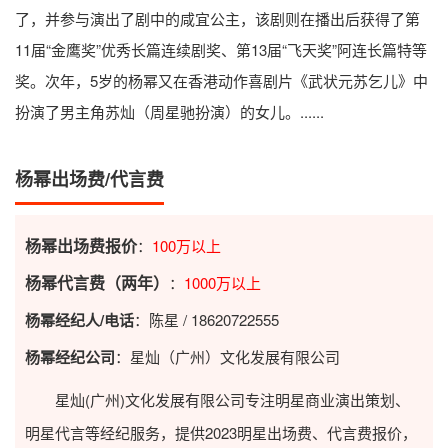
了，并参与演出了剧中的咸宜公主，该剧则在播出后获得了第
11届“金鹰奖”优秀长篇连续剧奖、第13届“飞天奖”阿连长篇特等
奖。次年，5岁的杨幂又在香港动作喜剧片《武状元苏乞儿》中
扮演了男主角苏灿（周星驰扮演）的女儿。......
杨幂出场费/代言费
杨幂出场费报价
：
100万以上
杨幂代言费（两年）
：
1000万以上
杨幂经纪人/电话
：陈星 / 18620722555
杨幂经纪公司
：星灿（广州）文化发展有限公司
星灿(广州)文化发展有限公司专注明星商业演出策划、
明星代言等经纪服务，提供2023
明星出场费
、代言费报价，