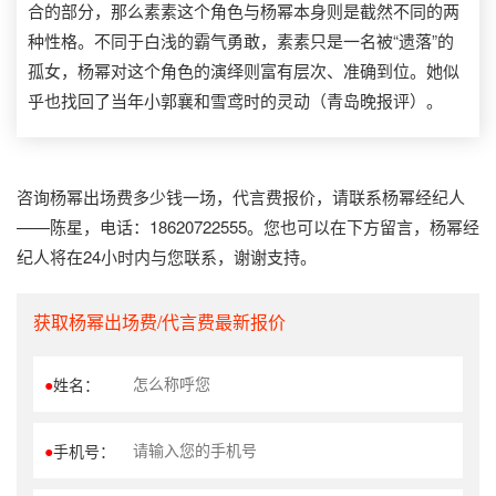
合的部分，那么素素这个角色与杨幂本身则是截然不同的两
种性格。不同于白浅的霸气勇敢，素素只是一名被“遗落”的
孤女，杨幂对这个角色的演绎则富有层次、准确到位。她似
乎也找回了当年小郭襄和雪鸢时的灵动（青岛晚报评）。
咨询杨幂出场费多少钱一场，代言费报价，请联系杨幂经纪人
——陈星，电话：18620722555。您也可以在下方留言，杨幂经
纪人将在24小时内与您联系，谢谢支持。
获取杨幂出场费/代言费最新报价
●
姓名：
●
手机号：