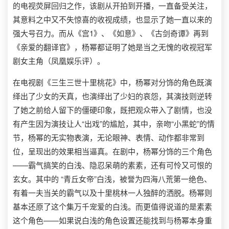
的电视荧屏回归之作，该剧从开拍到开播，一直备受关注，
其意料之中又不失惊喜的收视成绩，也显示了她一直以来的
强大号召力。而从《宫1》、《如意》、《古剑奇谭》再到
《亲爱的翻译官》，杨幂都证明了她是当之无愧的收视冠军
剧女主角（凤凰娱乐评）。
在电视剧《三生三世十里桃花》中，杨幂对分饰的角色既演
绎出了少女的天真，也演绎出了少妇的哀怨，其演技则逆转
了她之前给人留下的僵硬印象，既把观众带入了剧情，也没
有产生因为演技让人“出戏”的尴尬，其中，亲吻“小黑蛇”的情
节，杨幂的无实物表演，无论眼神、表情、动作都非常到
位，呈现出的效果相当逼真。在剧中，杨幂分饰的三个角色
——霸气搞笑的白浅、隐忍呆萌的素素，还有可怜又可恨的
玄女。其中的 “青丘女帝”白浅，被誉为四海八荒第一绝色、
有着一夫当关的霸气以及十里桃林一人独醉的洒脱。杨幂则
基本还原了这个集万千宠爱的白浅。而更值得说道的是素素
这个角色——如果说白浅的角色设置还能找到与杨幂本身重