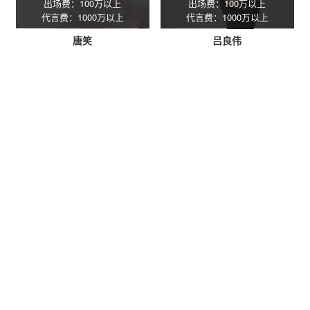
出场费：100万以上
出场费：100万以上
代言费：1000万以上
代言费：1000万以上
唐笑
吕良伟
星灿(广州)文化发展有限公司专注
明星经纪
服务16年，专业承接
各种明星商业演出策划、明星出席活动、明星拼盘演唱会、明星
代言、明星肖像授权、明星网红翻包带货等企业年会、企业周年
庆、商业晚会、开盘开业。一手明星资源，一手联系，一手价
格，提供更优惠的价格给客户，实现合作共赢。
明星经纪公司：星灿（广州）文化发展有限公司
明星经纪人：陈星
电话：18620722555