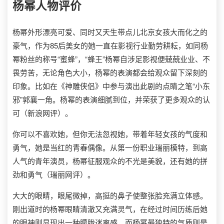
杨幂
人物评价
杨幂外形漂亮可爱、同时又天生带点儿北京女孩大而化之的
豪气，作为85后美女的她一直在影视行业勤劳耕耘，如同杨
幂粉丝的称号“蜜蜂”，“蜂王”杨幂自涉足影视便兢兢业业、不
畏劳苦，无论角色大小，杨幂的表演都会给观众留下深刻的
印象。比如在《神雕侠侣》中参与演出此剧的点睛之笔“小东
邪”郭襄一角。杨幂的表演细腻到位，并荣获了更多观众的认
可（新浪网评）。
你可以不喜欢她，但你无法忽视她，带着年轻女孩的气度和
勇气，她是当红的青春偶像。从第一份职业瑞丽模特，到高
人气的青年演员，杨幂征服观众的不光是美貌，还有她的拼
劲和勇气（瑞丽网评）。
大大的眼睛，眼尾微掉，高挺的鼻子使整张脸充满立体感。
刚出道时的杨幂眼睛清澈又充满灵气，在经过时间历练后她
的眼神则显现出一种朦胧迷离感，而杨幂最独特的气质则是