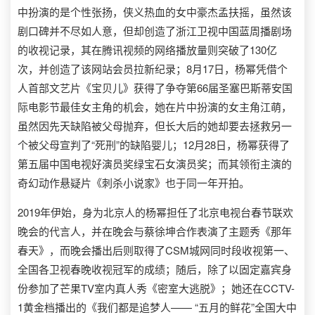
中扮演的是个性张扬，侠义热血的女中豪杰孟扶摇，虽然该
剧口碑并不尽如人意，但却创造了浙江卫视中国蓝周播剧场
的收视记录，其在腾讯视频的网络播放量则突破了130亿
次，并创造了该网站会员拉新纪录；8月17日，杨幂凭借个
人首部文艺片《宝贝儿》获得了争夺第66届圣塞巴斯蒂安国
际电影节最佳女主角的机会，她在片中扮演的女主角江萌，
虽然因先天缺陷被父母抛弃，但长大后的她却要去拯救另一
个被父母宣判了“死刑”的缺陷婴儿；12月28日，杨幂获得了
第五届中国电视好演员奖绿宝石女演员奖；而其领衔主演的
奇幻动作悬疑片《刺杀小说家》也于同一年开拍。
2019年伊始，身为北京人的杨幂担任了北京电视台春节联欢
晚会的代言人，并在晚会与蔡徐坤合作表演了主题秀《那年
春天》，而晚会播出后则取得了CSM城网同时段收视第一、
全国各卫视春晚收视冠军的成绩；随后，除了以固定嘉宾身
份参加了芒果TV室内真人秀《密室大逃脱》；她还在CCTV-
1黄金档播出的《我们都是追梦人—— “五月的鲜花”全国大中