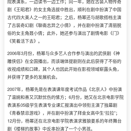
院表演系，一边读书一边工作；同一年，她在古装人物传奇
剧《王昭君》的女主角选拔中胜出，顺利在剧中扮演了中国
古代四大美人之一的王昭君；之后，杨幂还与胡歌搭档主演
了古装奇幻剧《聊斋志异之小倩》，并在剧中扮演了清丽脱
俗的女主角聂小倩；此外，她还参与演出了剧情电影《门》
《笑着活下去》。
2006年3月份，杨幂与众多艺人合作参与演出的武侠剧《神
雕侠侣》在全国播出，而该端体提剧则在此后获得了不俗的
收视成绩和口碑，其个人也因此开始在影视领域崭露头角，
并获得了更多的发展机会。
2007年，杨幂先是在表演课年度考试作品《北京人》中扮演
了温婉和善又沉默忧伤的愫方；6月份，她又在北京电影学院
表演系05级学生表演专业课汇报演出中领衔主演了独幕剧
《青春禁忌游戏》，并在剧中扮演了拜金女高中生“拉拉”；
12月份，杨幂还在北京电影学院表演求雅狼姜系的年终舞台
剧《楼梯的故事》中反串扮演了一个小男孩。