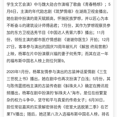
学生文艺会演》中与魏大勋合作演唱了歌曲《青春畅想》；5
月6日，主演的年代励志剧《筑梦情缘》在湖南卫视金播出，
她在剧中扮演的是天赋颇高，怀揣民族梦想，并以匠心为本
不断奋斗的建筑设计师傅函君；7月份，其作为梦想观察员参
加的东方卫视选秀节目《中国达人秀第六季》播出；11月
份，领衔主演的都市医疗情感剧 《谢谢你医生》开拍；12月
27日，客串参与演出的国庆70周年献礼片《解放·终局营救》
上映，杨幂在片中扮演蔡兴福的妻子何秀萍；而其在这一年
的福布斯中国名人榜上则位列第9。
2020年1月份，杨幂友情参与演出的古装神话爱情剧《三生
三世枕上书》播出，她在剧中也再次扮演了白浅；5月份，其
与陈伟霆搭档主演的古装传奇剧《斛珠夫人》确定在腾讯视
频播出，杨幂在剧中扮演的“斛珠夫人”海市，是位在纷繁复
杂的权力斗争中，坚守和平与真爱的传奇女子；6月30日，
担任常驻嘉宾的实景解密体验秀《密室大逃脱第二季》在芒
果TV播出；随后，她还第八次入选福布斯中国名人榜，排名