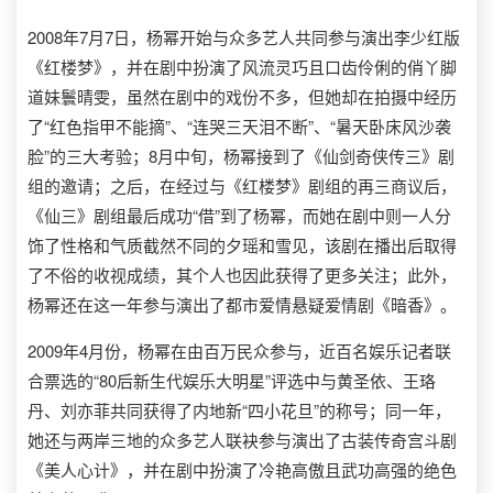
2008年7月7日，杨幂开始与众多艺人共同参与演出李少红版
《红楼梦》，并在剧中扮演了风流灵巧且口齿伶俐的俏丫脚
道妹鬟晴雯，虽然在剧中的戏份不多，但她却在拍摄中经历
了“红色指甲不能摘”、“连哭三天泪不断”、“暑天卧床风沙袭
脸”的三大考验；8月中旬，杨幂接到了《仙剑奇侠传三》剧
组的邀请；之后，在经过与《红楼梦》剧组的再三商议后，
《仙三》剧组最后成功“借”到了杨幂，而她在剧中则一人分
饰了性格和气质截然不同的夕瑶和雪见，该剧在播出后取得
了不俗的收视成绩，其个人也因此获得了更多关注；此外，
杨幂还在这一年参与演出了都市爱情悬疑爱情剧《暗香》。
2009年4月份，杨幂在由百万民众参与，近百名娱乐记者联
合票选的“80后新生代娱乐大明星”评选中与黄圣依、王珞
丹、刘亦菲共同获得了内地新“四小花旦”的称号；同一年，
她还与两岸三地的众多艺人联袂参与演出了古装传奇宫斗剧
《美人心计》，并在剧中扮演了冷艳高傲且武功高强的绝色