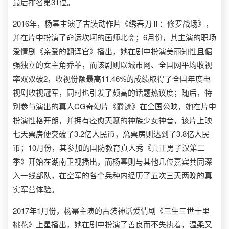
最后排名第31位。
2016年，杨幂主演了古装动作片《绣春刀Ⅱ：修罗战场》，
并在片中扮演了命运坎坷的画师北斋；6月份，其主演的职场
爱情剧《亲爱的翻译官》播出，她在剧中扮演美丽知性且倔
强独立的女主角乔菲，而该剧则以城市网、全国网平均收视
率双双破2，收视份额最高11.46%的成绩取得了全国年度电
视剧收视冠军，同时也引发了颇高的话题热议度；随后，特
别参与演出的真人CG奇幻片《爵迹》在全国公映，她在片中
扮演性格开朗，并拥有痊愈天赋的神族少女神音，该片上映
七天票房便突破了3.2亿人民币，总票房则达到了3.8亿人民
币；10月份，其参加的国防教育真人秀《真正男子汉第二
季》开始在湖南卫视播出，而杨幂则与其他几位嘉宾共同深
入一线部队，在空军的各个兵种内经历了五次三天两晚的真
实军营体验。
2017年1月份，杨幂主演的古装神话爱情剧《三生三世十里
桃花》上星播出，她在剧中扮演了善良而不失执着，温柔又