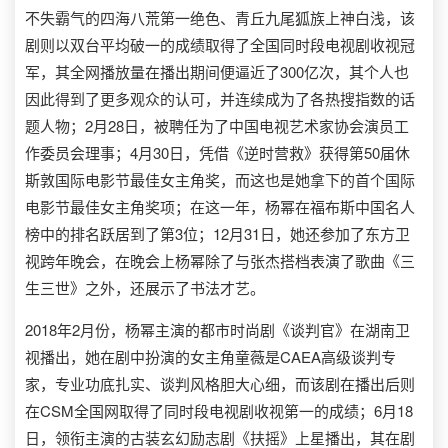
不失霸气的四海八荒第一绝色、青丘九尾狐族上神白浅，该
剧则以双台平均破一的成绩取得了全国同时段电视剧收视冠
军，其全网播放量在播出期间便逼近了300亿次，其个人也
因此得到了更多观众的认可，并连续成为了各热搜指数的话
题人物；2月28日，被聘任为了中国电视艺术家协会演员工
作委员会理事；4月30日，凭借《逆时营救》获得第50届休
斯敦国际电影节最佳女主角奖，而这也是她拿下的首个国际
电影节最佳女主角奖项；在这一年，杨幂在福布斯中国名人
榜中的排名跃居到了第3位；12月31日，她还参加了东方卫
视跨年晚会，在晚会上杨幂除了与张杰搭档表演了歌曲《三
生三世》之外，还展示了书法才艺。
2018年2月份，杨幂主演的都市时尚剧《谈判官》在湖南卫
视播出，她在剧中扮演的女主角童薇是CAEA高级谈判专
家，专业功底扎实、谈判风格胆大心细，而该剧在播出后则
在CSM全国网取得了同时段电视剧收视第一的成绩；6月18
日，领衔主演的古装玄幻励志剧《扶摇》上星播出，其在剧