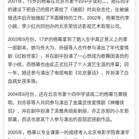
2001年，15岁的杨幂在北京市第十四中学读初二，她在同学
的建议下把自己的照片寄给了《瑞丽》时尚杂志社，在被编
辑选中后开始做起了平面模特的工作。2002年，杨幂签约李
小婉、李少红共同创办的北京荣信达影视艺术有限公司。
2003年9月份，17岁的杨幂拿到了她人生中真正意义上的第
一部剧本，她与佟大为、孙俪等人合作参与演出了年代爱情
剧《红粉世家》，并在剧中扮演了一心想成为歌舞团演员的
李小桃，而杨幂也由此正式拉开了个人演艺生涯的序幕；同
一年，她还参与演出了电视电影《北京童话》，并扮演了白
血病女孩朱珠。
2004年6月份，还在北京市第十四中学读高二的杨幂与黄晓
明、刘亦菲等人共同参与演出了金庸武侠爱情剧《神雕侠
侣》，并在剧中扮演了清雅秀组拒剃丽，亦正亦邪的小东邪
郭襄，而这也是其个人参与演出的首部武侠剧作品。
2005年，杨幂以专业课第一的成绩考入北京电影学院表演学