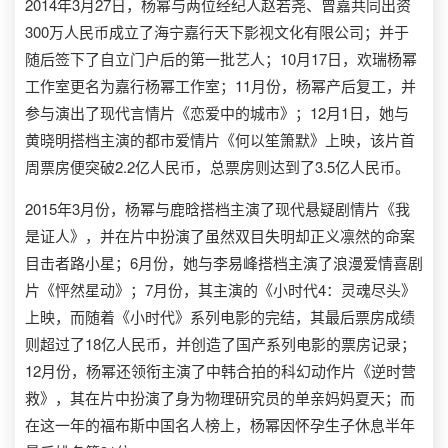
2014年3月27日，杨幂与两位经纪人赵若尧、曾嘉共同出资
300万人民币成立了海宁嘉行天下影视文化有限公司；并于
随后签下了自立门户后的第一批艺人；10月17日，欢瑞杨幂
工作室更名为嘉行杨幂工作室；11月份，杨幂产后复工，并
参与演出了现代言情片《恋爱中的城市》；12月1日，她与
黄晓明搭档主演的都市爱情片《何以笙箫默》上映，该片首
周票房便突破2.2亿人民币，总票房则达到了3.5亿人民币。
2015年3月份，杨幂与鹿晗搭档主演了现代悬疑剧情片《我
是证人》，并在片中扮演了虽然双目失明却正义凛然的命案
目击者路小星；6月份，她与李易峰搭档主演了浪漫爱情喜剧
片《怦然星动》；7月份，其主演的《小时代4：灵魂尽头》
上映，而随着《小时代》系列电影的完结，其最后票房成绩
则超过了18亿人民币，并创造了国产系列电影的票房记录；
12月份，杨幂还领衔主演了中韩合拍的科幻动作片《逆时营
救》，其在片中扮演了身为物理研究员的单亲妈妈夏天；而
在这一年的福布斯中国名人榜上，杨幂因怀孕生子休息半年