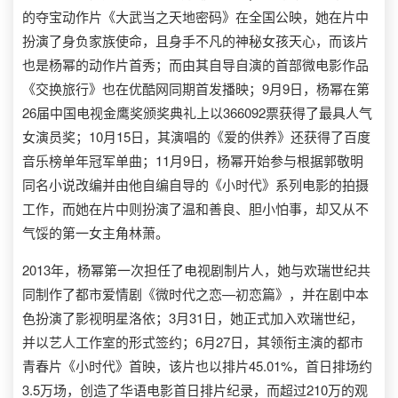
的夺宝动作片《大武当之天地密码》在全国公映，她在片中
扮演了身负家族使命，且身手不凡的神秘女孩天心，而该片
也是杨幂的动作片首秀；而由其自导自演的首部微电影作品
《交换旅行》也在优酷网同期首发播映；9月9日，杨幂在第
26届中国电视金鹰奖颁奖典礼上以366092票获得了最具人气
女演员奖；10月15日，其演唱的《爱的供养》还获得了百度
音乐榜单年冠军单曲；11月9日，杨幂开始参与根据郭敬明
同名小说改编并由他自编自导的《小时代》系列电影的拍摄
工作，而她在片中则扮演了温和善良、胆小怕事，却又从不
气馁的第一女主角林萧。
2013年，杨幂第一次担任了电视剧制片人，她与欢瑞世纪共
同制作了都市爱情剧《微时代之恋—初恋篇》，并在剧中本
色扮演了影视明星洛依；3月31日，她正式加入欢瑞世纪，
并以艺人工作室的形式签约；6月27日，其领衔主演的都市
青春片《小时代》首映，该片也以排片45.01%，首日排场约
3.5万场，创造了华语电影首日排片纪录，而超过210万的观