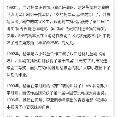
1990年，当时杨幂正参加小演员培训班，刚好陈家林导演的
《唐明皇》剧组来挑演员，4岁的杨幂幸运地被挑上了，并参
与演出了剧中的咸宜公主，该剧则在播出后获得了第11届“金
鹰奖”优秀长篇连续剧奖、第13届“飞天奖”阿连长篇特等奖。
次年，5岁的杨幂又在香港动作喜剧片《武状元苏乞儿》中扮
演了男主角苏灿
（
周星驰
扮演）
的女儿。
1992年，杨幂与六小龄童合作主演了戏曲题材儿童剧《猴
娃》，此剧在播出后则获得了第十四届“飞天奖”少儿电视连
续剧二等奖，而只有6岁的她也给该剧的制片人李小婉留下了
深刻的印象。
1993年，杨幂在李丹阳的《穿军装的川妹子》MV中扮演小
李丹阳，而该作品则荣获了第一届中国音乐电视大赛金奖。
1996年，她还在何晴、李亚鹏参与演出的青春电影《歌手》
中扮演了小夏表妹的角色。