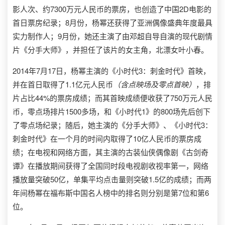
影人次、约7300万元人民币的票房，也创造了中国2D电影的
首日票房纪录；8月份，杨幂还获得了亚洲偶像盛典年度最具
实力制作人；9月份，她还主演了由邓超自导自演的现代剧情
片《分手大师》，并担任了该片的女主角，北漂女叶小春。
2014年7月17日，杨幂主演的《小时代3：刺金时代》首映，
并在首日取得了1.1亿元人民币
（含点映场及零点首映）
，排
片占比44%的票房成绩；而其首映成绩便收获了750万元人民
币，零点场排片1500多场，和《小时代1》的800场先后创下
了零点场纪录；随后，她主演的《分手大师》、《小时代3：
刺金时代》在一个月的时间内取得了10亿人民币的票房成
绩；在电视和网络方面，其主演的古装仙侠偶像剧《古剑奇
谭》在播放期间获得了全国同时段电视剧收视率第一，网络
播放量突破50亿，单集平均点击量则突破1.5亿的成绩；而两
年间杨幂在福布斯中国名人榜中的排名则分别是第7位和第6
位。