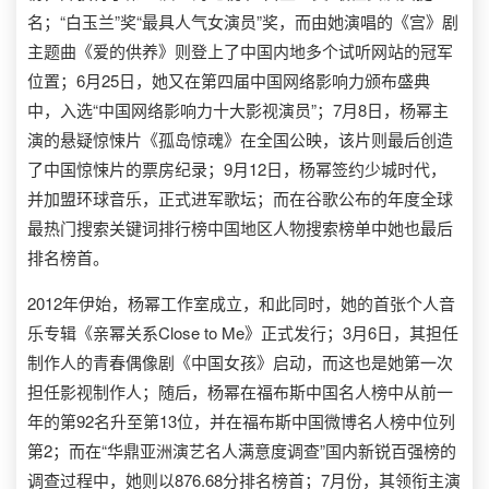
名；“白玉兰”奖“最具人气女演员”奖，而由她演唱的《宫》剧
主题曲《爱的供养》则登上了中国内地多个试听网站的冠军
位置；6月25日，她又在第四届中国网络影响力颁布盛典
中，入选“中国网络影响力十大影视演员”；7月8日，杨幂主
演的悬疑惊悚片《孤岛惊魂》在全国公映，该片则最后创造
了中国惊悚片的票房纪录；9月12日，杨幂签约少城时代，
并加盟环球音乐，正式进军歌坛；而在谷歌公布的年度全球
最热门搜索关键词排行榜中国地区人物搜索榜单中她也最后
排名榜首。
2012年伊始，杨幂工作室成立，和此同时，她的首张个人音
乐专辑《亲幂关系Close to Me》正式发行；3月6日，其担任
制作人的青春偶像剧《中国女孩》启动，而这也是她第一次
担任影视制作人；随后，杨幂在福布斯中国名人榜中从前一
年的第92名升至第13位，并在福布斯中国微博名人榜中位列
第2；而在“华鼎亚洲演艺名人满意度调查”国内新锐百强榜的
调查过程中，她则以876.68分排名榜首；7月份，其领衔主演