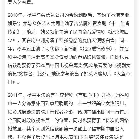
美人莫雪鸢。
2010年，杨幂与荣信达公司的合约到期后，签约了香港美亚
娱乐‘；并与众多艺人共同主演了古装魔幻贺岁剧《十二生肖
传奇》；随后，她又领衔主演了民国商战爱情剧《新京城四
少》，其在剧中则扮演了坚强隐忍的复仇天使殷白雪；同一
年，杨幂还主演了现代都市言情剧《北京爱情故事》，并在
剧中扮演了清雅高华又冷傲灵动的春姑娘杨紫曦，而她也凭
借该剧获得了第26届中国电视金鹰奖“观众最喜爱的电视剧女
演员”奖提名；此外，她还参与演出了好莱坞魔幻片《人鱼帝
国》。
2011年，杨幂主演的宫斗穿越剧《宫锁心玉》开播，她在剧
中一人分饰意外回到康熙晚期的二十一世纪美少女洛晴川，
以及城府颇深的晴川替代者花影，该剧在播出期间一直位居
全国同时段收视率第一的位置，同时也获得了上亿次的网络
播放量，其个人则凭借该剧第一次登上了福布斯中国名人
榜，并获得了第17届上海电视节“白玉兰奖”最佳女演员提