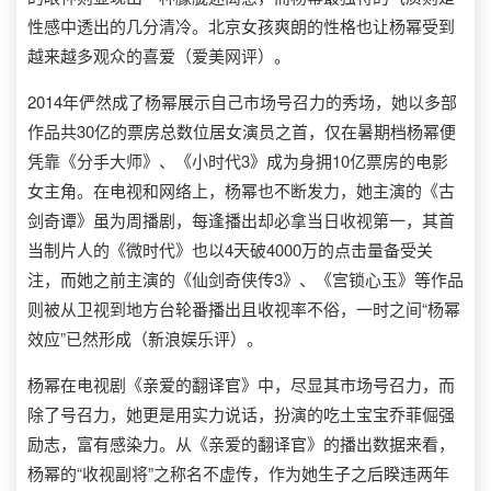
性感中透出的几分清冷。北京女孩爽朗的性格也让杨幂受到
越来越多观众的喜爱（爱美网评）。
2014年俨然成了杨幂展示自己市场号召力的秀场，她以多部
作品共30亿的票房总数位居女演员之首，仅在暑期档杨幂便
凭靠《分手大师》、《小时代3》成为身拥10亿票房的电影
女主角。在电视和网络上，杨幂也不断发力，她主演的《古
剑奇谭》虽为周播剧，每逢播出却必拿当日收视第一，其首
当制片人的《微时代》也以4天破4000万的点击量备受关
注，而她之前主演的《仙剑奇侠传3》、《宫锁心玉》等作品
则被从卫视到地方台轮番播出且收视率不俗，一时之间“杨幂
效应”已然形成（新浪娱乐评）。
杨幂在电视剧《亲爱的翻译官》中，尽显其市场号召力，而
除了号召力，她更是用实力说话，扮演的吃土宝宝乔菲倔强
励志，富有感染力。从《亲爱的翻译官》的播出数据来看，
杨幂的“收视副将”之称名不虚传，作为她生子之后睽违两年