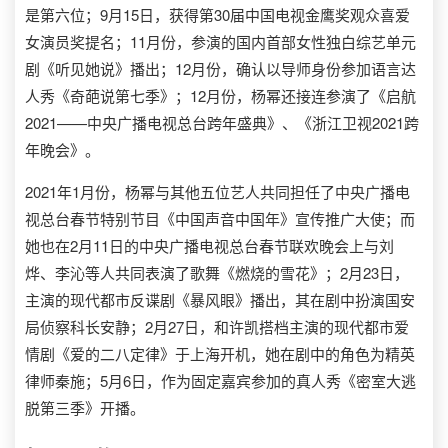
是第六位；9月15日，获得第30届中国电视金鹰奖观众喜爱
女演员奖提名；11月份，参演的国内首部女性独白综艺单元
剧《听见她说》播出；12月份，确认以导师身份参加语言达
人秀《奇葩说第七季》；12月份，杨幂还接连参演了《启航
2021——中央广播电视总台跨年盛典》、《浙江卫视2021跨
年晚会》。
2021年1月份，杨幂与其他五位艺人共同担任了中央广播电
视总台春节特别节目《中国声音中国年》宣传推广大使；而
她也在2月11日的中央广播电视总台春节联欢晚会上与刘
烨、李沁等人共同表演了歌舞《燃烧的雪花》；2月23日，
主演的现代都市反谍剧《暴风眼》播出，其在剧中扮演国安
局侦察科长安静；2月27日，和许凯搭档主演的现代都市爱
情剧《爱的二八定律》于上海开机，她在剧中的角色为精英
律师秦施；5月6日，作为固定嘉宾参加的真人秀《密室大逃
脱第三季》开播。