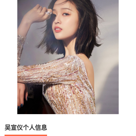
吴宣仪个人信息