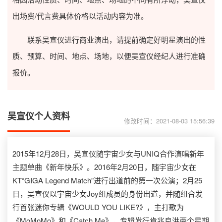
出场费/代言费具体价格以活动内容为准。
联系吴宣仪进行商业演出，请提前确定好明星演出的性
质、预算、时间、地点、场地，以便吴宣仪经纪人进行准确
报价。
吴宣仪个人资料
修改时间：2021-08-03 15:56:39
2015年12月28日，吴宣仪随宇宙少女与UNIQ合作演唱新年
主题单曲《新年快乐》。2016年2月20日，随宇宙少女在
KT“GIGA Legend Match”进行出道前的第一次公演；2月25
日，吴宣仪以宇宙少女Joy组成员的身份出道，并随组合发
行首张迷你专辑《WOULD YOU LIKE?》，主打歌为
《MoMoMo》和《Catch Me》，专辑发行肯兆良洪两个星期