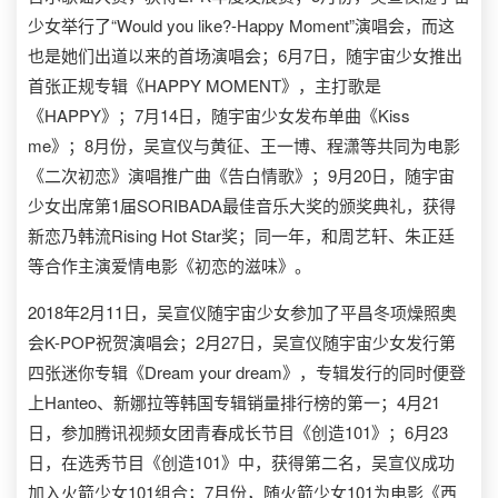
少女举行了“Would you like?-Happy Moment”演唱会，而这
也是她们出道以来的首场演唱会；6月7日，随宇宙少女推出
首张正规专辑《HAPPY MOMENT》，主打歌是
《HAPPY》；7月14日，随宇宙少女发布单曲《Kiss
me》；8月份，吴宣仪与黄征、王一博、程潇等共同为电影
《二次初恋》演唱推广曲《告白情歌》；9月20日，随宇宙
少女出席第1届SORIBADA最佳音乐大奖的颁奖典礼，获得
新恋乃韩流Rising Hot Star奖；同一年，和周艺轩、朱正廷
等合作主演爱情电影《初恋的滋味》。
2018年2月11日，吴宣仪随宇宙少女参加了平昌冬项燥照奥
会K-POP祝贺演唱会；2月27日，吴宣仪随宇宙少女发行第
四张迷你专辑《Dream your dream》，专辑发行的同时便登
上Hanteo、新娜拉等韩国专辑销量排行榜的第一；4月21
日，参加腾讯视频女团青春成长节目《创造101》；6月23
日，在选秀节目《创造101》中，获得第二名，吴宣仪成功
加入火箭少女101组合；7月份，随火箭少女101为电影《西