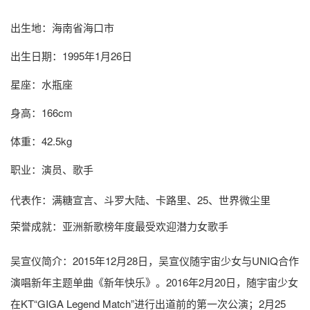
出生地：海南省海口市
出生日期：1995年1月26日
星座：水瓶座
身高：166cm
体重：42.5kg
职业：演员、歌手
代表作：满糖宣言、斗罗大陆、卡路里、25、世界微尘里
荣誉成就：亚洲新歌榜年度最受欢迎潜力女歌手
吴宣仪简介
：2015年12月28日，吴宣仪随宇宙少女与UNIQ合作
演唱新年主题单曲《新年快乐》。2016年2月20日，随宇宙少女
在KT“GIGA Legend Match”进行出道前的第一次公演；2月25