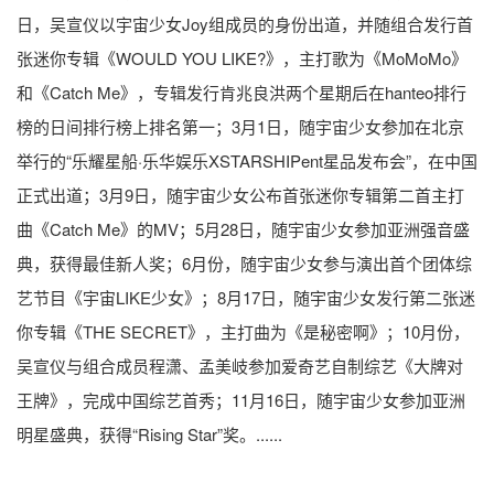
日，吴宣仪以宇宙少女Joy组成员的身份出道，并随组合发行首
张迷你专辑《WOULD YOU LIKE?》，主打歌为《MoMoMo》
和《Catch Me》，专辑发行肯兆良洪两个星期后在hanteo排行
榜的日间排行榜上排名第一；3月1日，随宇宙少女参加在北京
举行的“乐耀星船·乐华娱乐XSTARSHIPent星品发布会”，在中国
正式出道；3月9日，随宇宙少女公布首张迷你专辑第二首主打
曲《Catch Me》的MV；5月28日，随宇宙少女参加亚洲强音盛
典，获得最佳新人奖；6月份，随宇宙少女参与演出首个团体综
艺节目《宇宙LIKE少女》；8月17日，随宇宙少女发行第二张迷
你专辑《THE SECRET》，主打曲为《是秘密啊》；10月份，
吴宣仪与组合成员程潇、孟美岐参加爱奇艺自制综艺《大牌对
王牌》，完成中国综艺首秀；11月16日，随宇宙少女参加亚洲
明星盛典，获得“Rising Star”奖。......