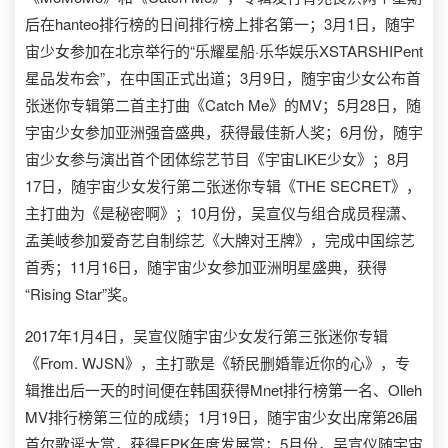
后在hanteo排行榜的日间排行榜上排名第一；3月1日，随宇
宙少女参加在北京举行的“乐耀星船·乐华娱乐XSTARSHIPent
星品发布会”，在中国正式出道；3月9日，随宇宙少女公布首
张迷你专辑第二首主打曲《Catch Me》的MV；5月28日，随
宇宙少女参加亚洲强音盛典，获得最佳新人奖；6月份，随宇
宙少女参与演出首个团体综艺节目《宇宙LIKE少女》；8月
17日，随宇宙少女发行第二张迷你专辑《THE SECRET》，
主打曲为《是秘密啊》；10月份，吴宣仪与组合成员程潇、
孟美岐参加爱奇艺自制综艺《大牌对王牌》，完成中国综艺
首秀；11月16日，随宇宙少女参加亚洲明星盛典，获得
“Rising Star”奖。
2017年1月4日，吴宣仪随宇宙少女发行第三张迷你专辑
《From. WJSN》，主打歌是《轿民删婚靠近你的心》，专
辑推出后一天的时间便在韩国获得Mnet排行榜第一名、Olleh
MV排行榜第三位的成绩；1月19日，随宇宙少女出席第26届
首尔歌谣大赏，获得EPK年度发展赏；5月份，吴宣仪随宇宙