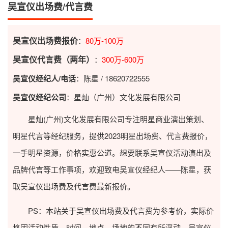
吴宣仪出场费/代言费
吴宣仪出场费报价
：
80万-100万
吴宣仪代言费（两年）
：
300万-600万
吴宣仪经纪人/电话
：陈星 / 18620722555
吴宣仪经纪公司
：星灿（广州）文化发展有限公司
星灿(广州)文化发展有限公司专注明星商业演出策划、
明星代言等经纪服务，提供2023
明星出场费
、代言费报价，
一手明星资源，价格实惠公道。想要联系吴宣仪活动演出及
品牌代言等工作事项，欢迎致电吴宣仪经纪人——陈星，获
取吴宣仪出场费及代言费最新报价。
PS：本站关于吴宣仪出场费及代言费为参考价，实际价
格因活动性质、时间、地点、场地的不同有所浮动，吴宣仪