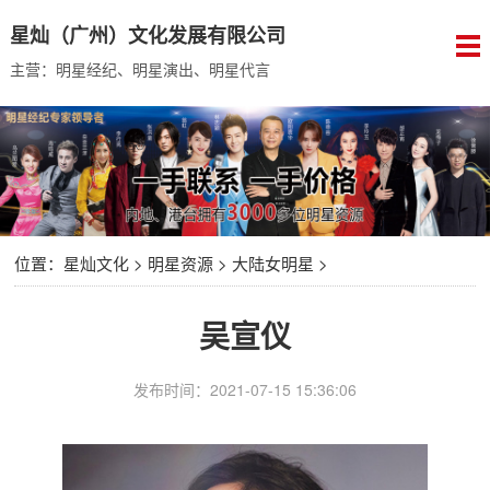
星灿（广州）文化发展有限公司
主营：明星经纪、明星演出、明星代言
位置：
星灿文化
>
明星资源
>
大陆女明星
>
吴宣仪
发布时间：2021-07-15 15:36:06