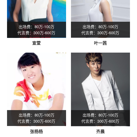
出场费：80万-100万
出场费：80万-100万
代言费：300万-600万
代言费：300万-600万
宣萱
叶一茜
出场费：80万-100万
出场费：80万-100万
代言费：300万-600万
代言费：300万-600万
张杨杨
齐晨