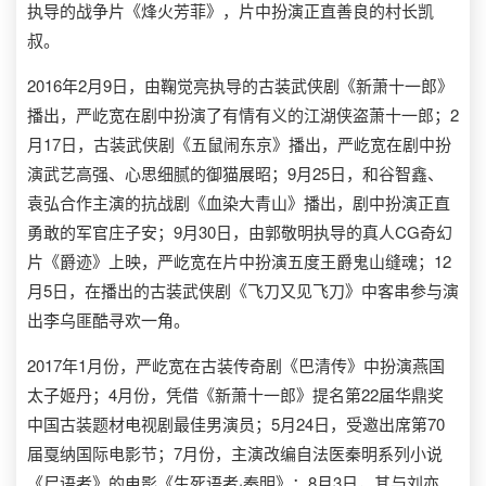
执导的战争片《烽火芳菲》，片中扮演正直善良的村长凯
叔。
2016年2月9日，由鞠觉亮执导的古装武侠剧《新萧十一郎》
播出，严屹宽在剧中扮演了有情有义的江湖侠盗萧十一郎；2
月17日，古装武侠剧《五鼠闹东京》播出，严屹宽在剧中扮
演武艺高强、心思细腻的御猫展昭；9月25日，和谷智鑫、
袁弘合作主演的抗战剧《血染大青山》播出，剧中扮演正直
勇敢的军官庄子安；9月30日，由郭敬明执导的真人CG奇幻
片《爵迹》上映，严屹宽在片中扮演五度王爵鬼山缝魂；12
月5日，在播出的古装武侠剧《飞刀又见飞刀》中客串参与演
出李乌匪酷寻欢一角。
2017年1月份，严屹宽在古装传奇剧《巴清传》中扮演燕国
太子姬丹；4月份，凭借《新萧十一郎》提名第22届华鼎奖
中国古装题材电视剧最佳男演员；5月24日，受邀出席第70
届戛纳国际电影节；7月份，主演改编自法医秦明系列小说
《尸语者》的电影《生死语者·秦明》；8月3日，其与刘亦