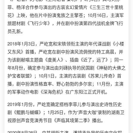
菲、杨洋合作参与演出的古装玄幻爱情片《三生三世十里桃
花》上映，他在片中扮演鬼族之主擎苍；10月16日，主演军
旅题材剧《飞行少年》，并在剧中扮演第四代战机金牌飞行
员孔新。
2018年1月3日，严屹宽和宋轶领衔主演的年代谍战剧《小楼
又东风》首播，严屹宽在剧中扮演风流倜傥的特工高晨，并
为该剧献唱主题曲《虞美人》、插曲《近了，远了》；同一
年8月份，确定参与演出由刘礴执导的民国剧《神秘的大佛之
护宝者联盟》；10月1日，主演的古装剧《苏茉儿传奇》首
播，剧中扮演性格直率、野心勃勃的多尔衮；11月份，主演
的军事动作电影《深海危机》在广东阳江正式开机。
2019年1月份，严屹宽确定搭档李菲儿参与演出史诗性历史
剧《鲲鹏与蝴蝶》；1月25日，作为“声音大咖”录制的湖南卫
视原创声音竞演秀节目《声临其境第二季》播出。
2020年8月28日，由其领衔主演、潘镜丞执导的历史文化探