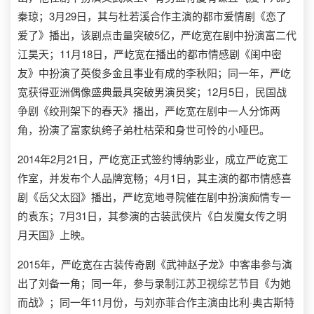
秦琼；3月29日，其与杜若溪合作主演的都市爱情剧《恋了
爱了》播出，该剧点击量突破5亿，严屹宽在剧中扮演富二代
江昊天；11月18日，严屹宽在播出的都市情感剧《闺中密
友》中扮演了英俊多金且事业有成的李秋阳；同一年，严屹
宽获得亚洲偶像盛典最具突破男演员奖；12月5日，民国战
争剧《绞刑架下的春天》播出，严屹宽在剧中一人分饰两
角，扮演了富家纨绔子弟杜枯荣和身世可怜的小哑巴。
2014年2月21日，严屹宽正式签约博纳影业，成立严屹宽工
作室，并发布个人品牌宽畅；4月1日，其主演的都市情感喜
剧《岳父太囧》播出，严屹宽地寻院催在剧中扮演痴情专一
的袁东；7月31日，其参演的古装武侠片《白发魔女传之明
月天国》上映。
2015年，严屹宽在古装传奇剧《武神赵子龙》中客串参与演
出了刘备一角；同一年，参与录制江苏卫视综艺节目《为她
而战》；同一年11月份，与刘亦菲合作主演由比利·奥古斯特