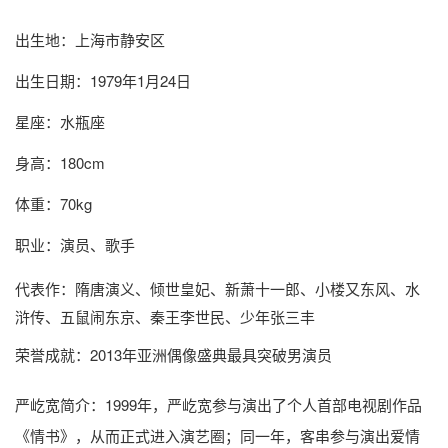
出生地：上海市静安区
出生日期：1979年1月24日
星座：水瓶座
身高：180cm
体重：70kg
职业：演员、歌手
代表作：隋唐演义、倾世皇妃、新萧十一郎、小楼又东风、水
浒传、五鼠闹东京、秦王李世民、少年张三丰
荣誉成就：2013年亚洲偶像盛典最具突破男演员
严屹宽简介
：1999年，严屹宽参与演出了个人首部电视剧作品
《情书》，从而正式进入演艺圈；同一年，客串参与演出爱情