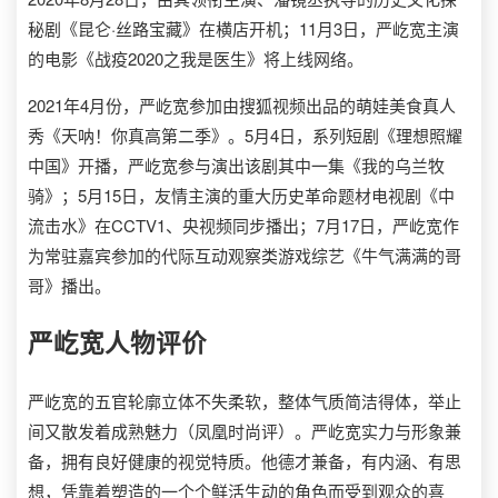
秘剧《昆仑·丝路宝藏》在横店开机；11月3日，严屹宽主演
的电影《战疫2020之我是医生》将上线网络。
2021年4月份，严屹宽参加由搜狐视频出品的萌娃美食真人
秀《天呐！你真高第二季》。5月4日，系列短剧《理想照耀
中国》开播，严屹宽参与演出该剧其中一集《我的乌兰牧
骑》；5月15日，友情主演的重大历史革命题材电视剧《中
流击水》在CCTV1、央视频同步播出；7月17日，严屹宽作
为常驻嘉宾参加的代际互动观察类游戏综艺《牛气满满的哥
哥》播出。
严屹宽
人物评价
严屹宽的五官轮廓立体不失柔软，整体气质简洁得体，举止
间又散发着成熟魅力（凤凰时尚评）。严屹宽实力与形象兼
备，拥有良好健康的视觉特质。他德才兼备，有内涵、有思
想，凭靠着塑造的一个个鲜活生动的角色而受到观众的喜