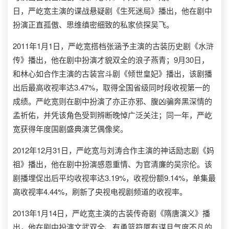
日，严屹宽主演的谍战悬疑剧《生死迷局》播出，他在剧中
扮演正直孤傲、思维缜密细致的私家侦探吴飞。
2011年1月1日，严屹宽搭档张涵予主演的古装历史剧《水浒
传》播出，他在剧中扮演才貌双全的浪子燕青；9月30日，
和林心如合作主演的古装宫斗剧《倾世皇妃》播出，该剧播
出后最高收视率达3.47%，取得全国省级同时段收视第一的
成绩。严屹宽则在剧中扮演了亦正亦邪、腹凶骗奔黑深情的
孟祈佑，并凭该角色受到辨断晚悼广泛关注；同一年，严屹
宽获得年度国剧盛典演艺偶像奖。
2012年12月31日，严屹宽与刘涛合作主演的神话励志剧《妈
祖》播出，他在剧中扮演感恩重情、为官清廉的吴宗伦。该
剧播埋促出后平均收视率达3.19%，收视份额9.14%，单集最
高收视率4.44%，刷新了央视电视剧频道的收视率。
2013年1月14日，严屹宽主演的古装传奇剧《隋唐演义》播
出，他在剧中扮演文武双全、有勇篮符厦有谋且气度不凡的