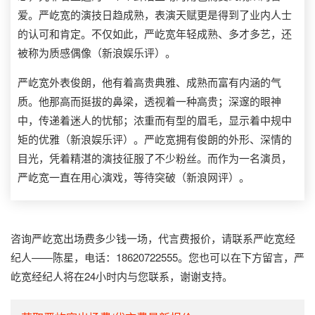
爱。严屹宽的演技日趋成熟，表演天赋更是得到了业内人士
的认可和肯定。不仅如此，严屹宽年轻成熟、多才多艺，还
被称为质感偶像（新浪娱乐评）。
严屹宽外表俊朗，他有着高贵典雅、成熟而富有内涵的气
质。他那高而挺拔的鼻梁，透视着一种高贵；深邃的眼神
中，传递着迷人的忧郁；浓重而有型的眉毛，显示着中规中
矩的优雅（新浪娱乐评）。严屹宽拥有俊朗的外形、深情的
目光，凭着精湛的演技征服了不少粉丝。而作为一名演员，
严屹宽一直在用心演戏，等待突破（新浪网评）。
咨询严屹宽出场费多少钱一场，代言费报价，请联系严屹宽经
纪人——陈星，电话：18620722555。您也可以在下方留言，严
屹宽经纪人将在24小时内与您联系，谢谢支持。