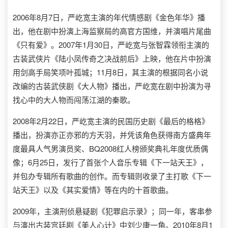
2006年8月7日，严屹宽主演的年代情感剧《金色年华》播
出，他在剧中扮演上海监察局的高官方国维，并演唱片尾曲
《只有爱》。2007年1月30日，严屹宽与张智霖领衔主演的
古装武侠片《陆小凤传奇之决战前后》上映，他在片中扮演
用剑高手局笑项叶孤城；11月8日，其主演的根据同名小说
改编的古装武侠剧《大人物》播出，严屹宽在剧中扮演为寻
找心中的大人物而闯荡江湖的秦歌。
2008年2月22日，严屹宽主演的民国历史剧《最后的格格》
播出，扮演亦正亦邪的方天羽，并凭该角色获得南方盛典年
度最具人气男演员奖、BQ2008红人榜颁奖典礼年度优质偶
像；6月25日，发行了首张个人音乐专辑《下一站天王》，
并包办专辑所有歌曲的创作。而专辑则收录了主打歌《下一
站天王》以及《其实爱情》等在内的十首歌曲。
2009年，主演刑侦悬疑剧《犯罪启示录》；同一年，客串参
与演出古装宫廷剧《美人心计》中刘少康一角。2010年8月1