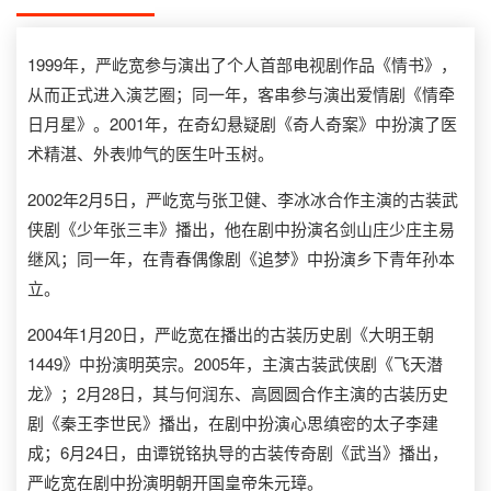
1999年，严屹宽参与演出了个人首部电视剧作品《情书》，
从而正式进入演艺圈；同一年，客串参与演出爱情剧《情牵
日月星》。2001年，在奇幻悬疑剧《奇人奇案》中扮演了医
术精湛、外表帅气的医生叶玉树。
2002年2月5日，严屹宽与张卫健、李冰冰合作主演的古装武
侠剧《少年张三丰》播出，他在剧中扮演名剑山庄少庄主易
继风；同一年，在青春偶像剧《追梦》中扮演乡下青年孙本
立。
2004年1月20日，严屹宽在播出的古装历史剧《大明王朝
1449》中扮演明英宗。2005年，主演古装武侠剧《飞天潜
龙》；2月28日，其与何润东、高圆圆合作主演的古装历史
剧《秦王李世民》播出，在剧中扮演心思缜密的太子李建
成；6月24日，由谭锐铭执导的古装传奇剧《武当》播出，
严屹宽在剧中扮演明朝开国皇帝朱元璋。