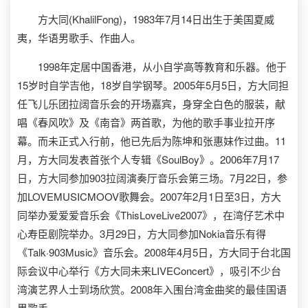
方大同(KhalilFong)，1983年7月14日出生于美国夏威
夷，华语男歌手、作曲人。
1998年定居中国香港，从小自学高等教育和乐器。他于
15岁时自学吉他，18岁自学钢琴。2005年5月5日，方大同担
任飞儿乐团拉阔音乐会的开场嘉宾，身穿全白色的服装，献
唱《春风吹》及《南音》两首歌，为他的歌手事业拉开序
幕。而未正式入行前，他已先后为陈坤和张惠妹作过曲。11
月，方大同发表首张个人专辑《SoulBoy》。2006年7月17
日，方大同参加903拉阔演奏厅音乐会第三场。7月22日，参
加LOVEMUSICMOOV歌舞会。2007年2月1日至3日，方大
同举办爱爱爱音乐会《ThisLoveLive2007》，在湾仔艺术中
心寿臣剧院举办。3月29日，方大同参加Nokia音乐有得
《Talk·903Music》音乐会。2008年4月5日，方大同于台北国
际会议中心举行《方大同未来LIVEConcert》，吸引不少台
湾演艺界人士到场欣赏。2008年入围台湾金曲奖的最佳国语
男歌手。