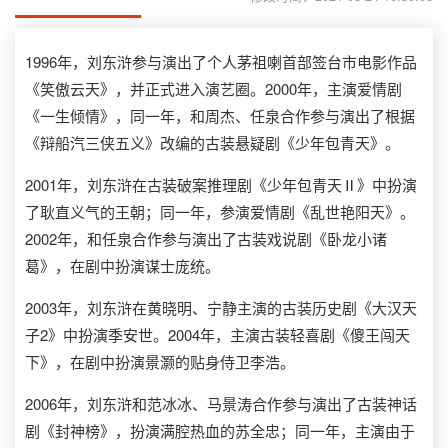
1996年，刘东浒参与演出了个人茅祖喇首部签台市电影作品
《笑傲云天》，并正式进入演艺圈。2000年，主演爱情剧
《一生倾情》，同一年，和周杰、任泉合作参与演出了根据
《辩船汽三侠五义》改编的古装悬疑剧《少年包青天》。
2001年，刘东浒在古装破案推理剧《少年包青天Ⅱ》中扮演
了耿直义气的王朝；同一年，参演爱情剧《乱世艳阳天》。
2002年，和任泉合作参与演出了古装戏说剧《卧龙小诸
葛》，在剧中扮演谋士庞统。
2003年，刘东浒在黄晓明、宁静主演的古装历史剧《大汉天
子2》中扮演季安世。2004年，主演古装轻喜剧《傻王闯天
下》，在剧中扮演景灏的贴身侍卫李浩。
2006年，刘东浒和范冰冰、马景涛合作参与演出了古装神话
剧《封神榜》，扮演满腔热血的苏全忠；同一年，主演由于