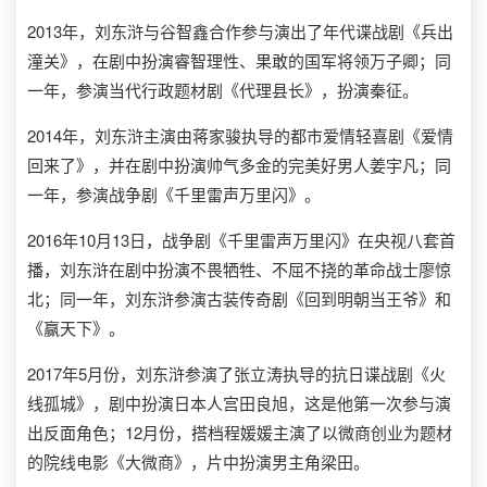
2013年，刘东浒与谷智鑫合作参与演出了年代谍战剧《兵出
潼关》，在剧中扮演睿智理性、果敢的国军将领万子卿；同
一年，参演当代行政题材剧《代理县长》，扮演秦征。
2014年，刘东浒主演由蒋家骏执导的都市爱情轻喜剧《爱情
回来了》，并在剧中扮演帅气多金的完美好男人姜宇凡；同
一年，参演战争剧《千里雷声万里闪》。
2016年10月13日，战争剧《千里雷声万里闪》在央视八套首
播，刘东浒在剧中扮演不畏牺牲、不屈不挠的革命战士廖惊
北；同一年，刘东浒参演古装传奇剧《回到明朝当王爷》和
《赢天下》。
2017年5月份，刘东浒参演了张立涛执导的抗日谍战剧《火
线孤城》，剧中扮演日本人宫田良旭，这是他第一次参与演
出反面角色；12月份，搭档程媛媛主演了以微商创业为题材
的院线电影《大微商》，片中扮演男主角梁田。