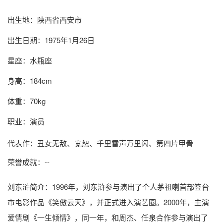
出生地：陕西省西安市
出生日期：1975年1月26日
星座：水瓶座
身高：184cm
体重：70kg
职业：演员
代表作：丑女无敌、宽恕、千里雷声万里闪、第四片甲骨
荣誉成就：--
刘东浒简介
：1996年，刘东浒参与演出了个人茅祖喇首部签台
市电影作品《笑傲云天》，并正式进入演艺圈。2000年，主演
爱情剧《一生倾情》，同一年，和周杰、任泉合作参与演出了