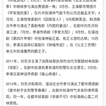
季》中继续参与演出费德南一角；3月份，主演都市情感片
《早安我的爱》，在片中扮演帅气能干的公司总裁孟天宇；4
月份，主演惊悚喜剧片《囧探佳人》；6月照屑蒸连，和汤嬿
合作参与演出了喜剧电影《丹妮的童话》，在剧中刘东浒扮
演江波；7月份，参演传奇剧《李家大院》；9月份，在谍战
剧《第四片甲骨》中扮演神秘正直、有正义感的古枫；10月
份，参演古装奇幻喜剧片《钟馗传说》，在《公主三世情》
单元中扮演魔界的鹏王子。
2011年，刘东浒主演了由陈咏歌执导的当代涉案题材电视剧
《背影》，在剧中扮演有勇有谋的刑警队长古慧生；3月份，
参演古装神话传奇剧《香山奇缘》。
2012年，刘东浒和蒋欣、温兆伦合作参与演出了都市情感剧
《姜市射乎女刑警李春春》，在剧中扮演帅气多金的律师禹
阳；同一年，在都市轻喜剧《非嫁不可》中扮演痴心富二代
林家栋。