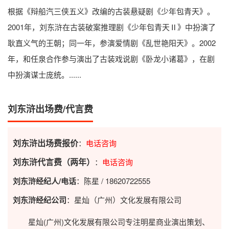
根据《辩船汽三侠五义》改编的古装悬疑剧《少年包青天》。
2001年，刘东浒在古装破案推理剧《少年包青天Ⅱ》中扮演了
耿直义气的王朝；同一年，参演爱情剧《乱世艳阳天》。2002
年，和任泉合作参与演出了古装戏说剧《卧龙小诸葛》，在剧
中扮演谋士庞统。......
刘东浒出场费/代言费
刘东浒出场费报价
：
电话咨询
刘东浒代言费（两年）
：
电话咨询
刘东浒经纪人/电话
：陈星 / 18620722555
刘东浒经纪公司
：星灿（广州）文化发展有限公司
星灿(广州)文化发展有限公司专注明星商业演出策划、