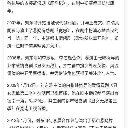
敏执导的古装武侠剧《鹿鼎记》，在剧中扮演侍卫长张康
年。
2007年，刘东浒开始接触现代题材剧，并与王志文、许晴共
同参与演出了悬疑情感剧《宽恕》，在剧中扮演心地善良的
肖一帆；同一年，主演都市情感剧《爱你所以离开你》，扮
演一位时尚商务精英方大川。
2008年，刘东浒和李欣汝、李芯逸合作，参演由张峰执导的
都市爱情喜剧《丑女无敌》，并在剧中扮演外表英俊、风流
倜傥的钻石男费德南，并凭借该角色获得了关注度与人气。
2009年1月12日，刘东浒主演的由张峰执导的爱情喜剧《丑
女无敌第二季》在湖南卫视首播，他在剧中继续参与演出费
德南一角；8月30日，其主演的都市轻喜剧《丑女无敌第三
季》在湖南卫视首播。
2012年1月份，刘东浒与李晨合作参与演出了都市悬疑片
《终极游戏》；2月份，在青春时装类喜剧《丑女无敌完美