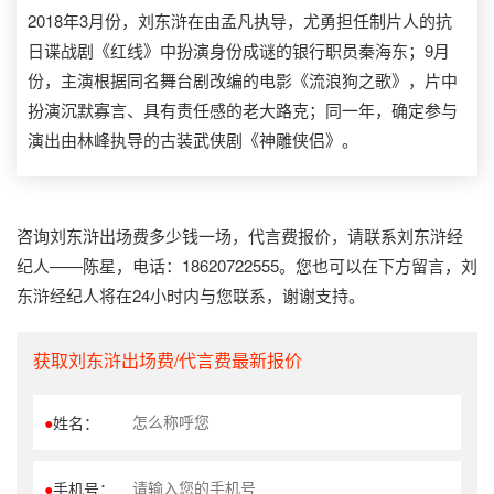
2018年3月份，刘东浒在由孟凡执导，尤勇担任制片人的抗
日谍战剧《红线》中扮演身份成谜的银行职员秦海东；9月
份，主演根据同名舞台剧改编的电影《流浪狗之歌》，片中
扮演沉默寡言、具有责任感的老大路克；同一年，确定参与
演出由林峰执导的古装武侠剧《神雕侠侣》。
咨询刘东浒出场费多少钱一场，代言费报价，请联系刘东浒经
纪人——陈星，电话：18620722555。您也可以在下方留言，刘
东浒经纪人将在24小时内与您联系，谢谢支持。
获取刘东浒出场费/代言费最新报价
●
姓名：
●
手机号：