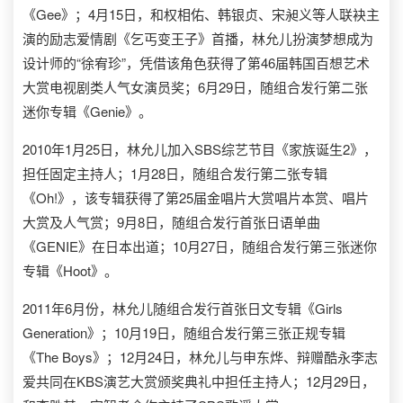
《Gee》；4月15日，和权相佑、韩银贞、宋昶义等人联袂主
演的励志爱情剧《乞丐变王子》首播，林允儿扮演梦想成为
设计师的“徐宥珍”，凭借该角色获得了第46届韩国百想艺术
大赏电视剧类人气女演员奖；6月29日，随组合发行第二张
迷你专辑《Genie》。
2010年1月25日，林允儿加入SBS综艺节目《家族诞生2》，
担任固定主持人；1月28日，随组合发行第二张专辑
《Oh!》，该专辑获得了第25届金唱片大赏唱片本赏、唱片
大赏及人气赏；9月8日，随组合发行首张日语单曲
《GENIE》在日本出道；10月27日，随组合发行第三张迷你
专辑《Hoot》。
2011年6月份，林允儿随组合发行首张日文专辑《Girls
Generation》；10月19日，随组合发行第三张正规专辑
《The Boys》；12月24日，林允儿与申东烨、辩赠酷永李志
爱共同在KBS演艺大赏颁奖典礼中担任主持人；12月29日，