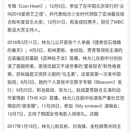
专辑《Lion Heart》；12月5日，参加了在中国北京举行的“尖
叫2016爱奇艺之夜”，并代表组合少女时代领取了亚洲最佳组
合和年度音乐大奖；12月31日，和金成柱携手，担任了MBC
歌谣大赏主持人。
2016年3月11日，林允儿公开首张个人单曲《德寿宫石墙路
的春天》；4月3日，和林更新、金桢勋、贾青等领衔主演的
古装骗店担墓剧《武神赵子龙》首播，林允儿在剧中分别扮
演了面貌娇美，家境优越又不谙世事的“夏侯轻衣”和性格直
爽，骄纵跋扈又侠肝义胆的“马玉柔”，这是其第一次来中国
拍戏；8月3日，她的个人首张中文数字专辑《Blossom》发
行；9月23日，和池昌旭、宋允儿、赵成夏等联合主演的动
作爱情剧《THE K2》首播，林允儿在剧中扮演有严重社交恐
惧症的“高安娜”；11月28日，参加《My smtown》演唱会；
12月7日，主持了韩国女性电影人颁奖礼。达糊
2017年1月18日，林允儿和玄彬、刘海镇、金柱赫等共同主