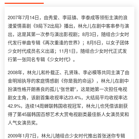
2007年7月14日，由秀爱、李廷镇、李泰成等领衔主演的浪
漫爱情喜剧《9局下2出局》播出，林允儿在剧中客串参与演
出，这是其第一次参与演出影视剧；8月3日，随组合少女时
代发行单曲专辑《再次重逢的世界》；8月5日，以女子团体
少女时代成员名义出道；11月1日，随组合少女时代正式发
行第一张同名专辑《少女时代》。
2008年，林允儿和朴载正、孔贤珠、李必模等共同主演了由
金明旭执导的家庭情感剧《你是我的命运》，林允儿在剧中
扮演性格开朗善良的孤儿“张世碧”，这是她第一次担任电视
剧女主角，该剧首集收视率达23.4%，大结局平均收视率达
42.9%，连续14周蝉联韩国收视冠军，林允儿也凭借该剧获
得了第45届韩国百想艺术大赏电视剧类最佳新人女演员奖和
人气女演员奖。
2009年1月7日，林允儿随组合少女时代推出首张迷你专辑