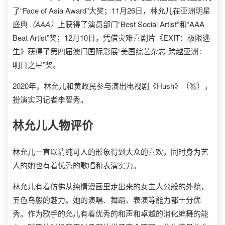
了“Face of Asia Award”大奖；11月26日，林允儿在亚洲明星
盛典
（AAA）
上获得了演员部门“Best Social Artist”和“AAA
Beat Artist”奖；12月10日，凭借灾难喜剧片《EXIT：极限逃
生》获得了第四届澳门国际影展“美国综艺杂志-跨越亚洲：
明日之星”奖。
2020年，林允儿和黄政民参与演出电视剧《Hush》（嘘），
扮演实习记者李智秀。
林允儿
人物评价
林允儿一直以清纯可人的形象得到大众的喜欢，同时身为艺
人的她也有着优秀的歌唱和表演实力。
林允儿有着仿佛从纯情漫画里走出来的女主人公般的外貌，
五色鸟般的魅力。她的演唱、舞蹈、表演等能力都十分优
秀。作为歌手的允儿有着优秀的和声和卓越的消化编舞的能