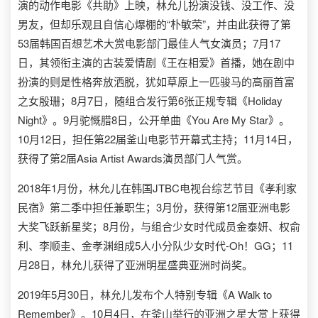
演的动作电影《共助》上映，林允儿扮演没钱、没工作、没
男友，但却乐观且自信心爆棚的“朴敏荣”，并由此获得了第
53届韩国百想艺术大赏电影部门最佳人气女演员；7月17
日，其领衔主演的古装爱情剧《王在相爱》首播，她在剧中
扮演的则是性格奔放洒脱，犹如草原上一匹骏马的高丽首富
之女殷珊；8月7日，随组合发行第6张正规专辑《Holiday
Night》。9月驼慨腊8日，公开单曲《You Are My Star》。
10月12日，担任第22届釜山电影节开幕式主持；11月14日，
获得了第2届Asia Artist Awards演员部门人气赏。
2018年1月份，林允儿在韩国JTBC电视台综艺节目《孝利家
民宿》第二季中担任兼职生；3月份，获得第12届亚洲电影
大奖飞跃新星奖；8月份，与组合少女时代成员金泰妍、权俞
利、李顺圭、金孝渊组成5人小分队少女时代-Oh！GG；11
月28日，林允儿获得了亚洲明星盛典亚洲时尚奖。
2019年5月30日，林允儿发布个人特别专辑《A Walk to
Remember》。10月4日，在釜山举行的亚洲之星大赏上获得