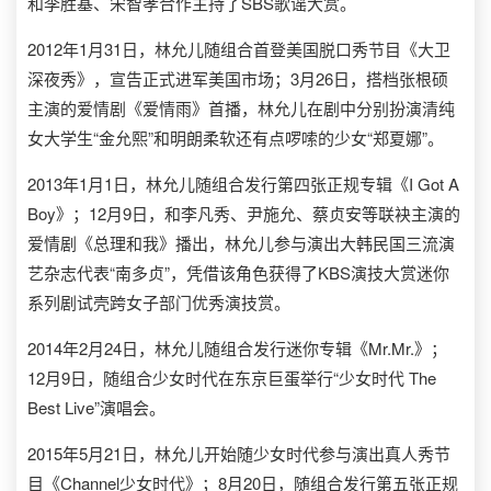
和李胜基、宋智孝合作主持了SBS歌谣大赏。
2012年1月31日，林允儿随组合首登美国脱口秀节目《大卫
深夜秀》，宣告正式进军美国市场；3月26日，搭档张根硕
主演的爱情剧《爱情雨》首播，林允儿在剧中分别扮演清纯
女大学生“金允熙”和明朗柔软还有点啰嗦的少女“郑夏娜”。
2013年1月1日，林允儿随组合发行第四张正规专辑《I Got A
Boy》；12月9日，和李凡秀、尹施允、蔡贞安等联袂主演的
爱情剧《总理和我》播出，林允儿参与演出大韩民国三流演
艺杂志代表“南多贞”，凭借该角色获得了KBS演技大赏迷你
系列剧试壳跨女子部门优秀演技赏。
2014年2月24日，林允儿随组合发行迷你专辑《Mr.Mr.》；
12月9日，随组合少女时代在东京巨蛋举行“少女时代 The
Best Live”演唱会。
2015年5月21日，林允儿开始随少女时代参与演出真人秀节
目《Channel少女时代》；8月20日，随组合发行第五张正规