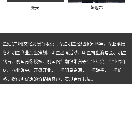
张天
陈冠希
星灿(广州)文化发展有限公司专注
明星经纪
服务16年，专业承接
各种明星商业演出策划、明星出席活动、明星拼盘演唱会、明星
代言、明星肖像授权、明星网红翻包带货等企业年会、企业周年
庆、商业晚会、开盘开业。一手明星资源，一手联系，一手价
格，提供更优惠的价格给客户，实现合作共赢。
明星经纪公司：星灿（广州）文化发展有限公司
明星经纪人：陈星
电话：18620722555
微信号：xingcanstar
地址：广州市海珠区江晓路晓港商业城B2—306