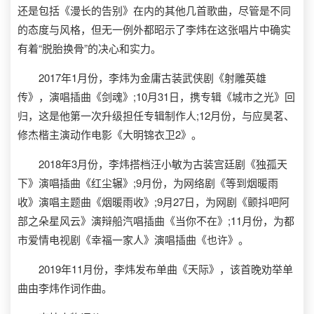
还是包括《漫长的告别》在内的其他几首歌曲，尽管是不同
的态度与风格，但无一例外都昭示了李炜在这张唱片中确实
有着“脱胎换骨”的决心和实力。
2017年1月份，李炜为金庸古装武侠剧《射雕英雄
传》，演唱插曲《剑魂》;10月31日，携专辑《城市之光》回
归，这是他第一次升级担任专辑制作人;12月份，与应昊茗、
修杰楷主演动作电影《大明锦衣卫2》。
2018年3月份，李炜搭档汪小敏为古装宫廷剧《独孤天
下》演唱插曲《红尘辗》;9月份，为网络剧《等到烟暖雨
收》演唱主题曲《烟暖雨收》;9月27日，为网剧《颤抖吧阿
部之朵星风云》演辩船汽唱插曲《当你不在》;11月份，为都
市爱情电视剧《幸福一家人》演唱插曲《也许》。
2019年11月份，李炜发布单曲《天际》，该首晚劝举单
曲由李炜作词作曲。