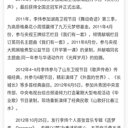
声》，最后获得全国总冠军并正式出道。
2011年，李炜参加湖南卫视节目《舞动奇迹》第三季，
为高原格桑花小周措赢得了九万元梦想基金。2011年4月
份，参与央视王牌综艺栏目《我们有一套》，倾情献唱栏目
订蒸同名主题曲《我们有一套》。2011年8月份，参与央视
大照屑榆煮型公益节目《开学第一课》的录制，并献唱同名
主题曲;同一年参与华语动作片《光辉岁月》的拍摄。
2012年4~9月李炜参与了山东卫视节目《歌声传奇》传
唱经典，共参与6期节目，精彩演绎了《外面的世界》、《长
城长》等多首经典曲目。2012年6月5日，参加共青团中央宣
传部、中央电视台综合频道倾力打造暑期大型电视活动《毕
业歌》节目录制，现场重新演绎了经典民歌《山歌好比春江
水》。
2012年10月25日，发行李炜个人首张音乐专辑《造梦
者---Dreamer》。专辑以“梦”为表述的核心，五首作品像五道