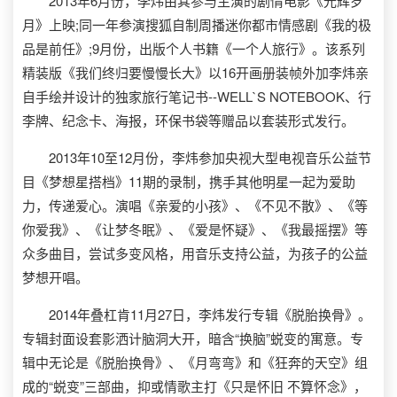
2013年6月份，李炜由其参与主演的剧情电影《光辉岁
月》上映;同一年参演搜狐自制周播迷你都市情感剧《我的极
品是前任》;9月份，出版个人书籍《一个人旅行》。该系列
精装版《我们终归要慢慢长大》以16开画册装帧外加李炜亲
自手绘并设计的独家旅行笔记书--WELL`S NOTEBOOK、行
李牌、纪念卡、海报，环保书袋等赠品以套装形式发行。
2013年10至12月份，李炜参加央视大型电视音乐公益节
目《梦想星搭档》11期的录制，携手其他明星一起为爱助
力，传递爱心。演唱《亲爱的小孩》、《不见不散》、《等
你爱我》、《让梦冬眠》、《爱是怀疑》、《我最摇摆》等
众多曲目，尝试多变风格，用音乐支持公益，为孩子的公益
梦想开唱。
2014年叠杠肯11月27日，李炜发行专辑《脱胎换骨》。
专辑封面设套影洒计脑洞大开，暗含“换脑”蜕变的寓意。专
辑中无论是《脱胎换骨》、《月弯弯》和《狂奔的天空》组
成的“蜕变”三部曲，抑或情歌主打《只是怀旧 不算怀念》，