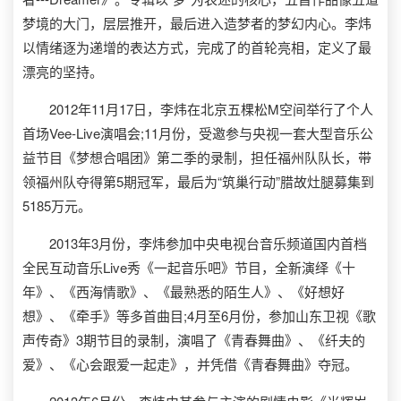
梦境的大门，层层推开，最后进入造梦者的梦幻内心。李炜
以情绪逐为递增的表达方式，完成了的首轮亮相，定义了最
漂亮的坚持。
2012年11月17日，李炜在北京五棵松M空间举行了个人
首场Vee-Live演唱会;11月份，受邀参与央视一套大型音乐公
益节目《梦想合唱团》第二季的录制，担任福州队队长，带
领福州队夺得第5期冠军，最后为“筑巢行动”腊故灶腿募集到
5185万元。
2013年3月份，李炜参加中央电视台音乐频道国内首档
全民互动音乐Live秀《一起音乐吧》节目，全新演绎《十
年》、《西海情歌》、《最熟悉的陌生人》、《好想好
想》、《牵手》等多首曲目;4月至6月份，参加山东卫视《歌
声传奇》3期节目的录制，演唱了《青春舞曲》、《纤夫的
爱》、《心会跟爱一起走》，并凭借《青春舞曲》夺冠。