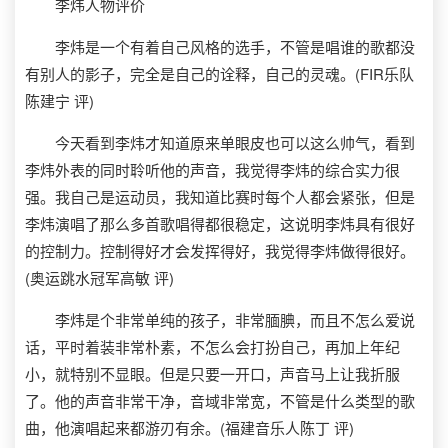
李炜人物评价
李炜是一个有着自己风格的选手，不管是唱谁的歌都没
有别人的影子，完全是自己的诠释，自己的灵魂。(FIR乐队
陈建宁 评)
今天看到李炜才知道原来单眼皮也可以这么帅气，看到
李炜外表的同时聆听他的声音，我觉得李炜的综合实力很
强。我自己是运动员，我知道比赛时每个人都会紧张，但是
李炜演唱了那么多首歌唱得都很稳定，这说明李炜具有很好
的控制力。控制得好才会发挥得好，我觉得李炜做得很好。
(奥运跳水冠军高敏 评)
李炜是个非常单纯的孩子，非常腼腆，而且不怎么爱说
话，平时着装非常朴素，不怎么会打扮自己，再加上年纪
小，就特别不显眼。但是只要一开口，声音马上让我折服
了。他的声音非常干净，音域非常宽，不管是什么类型的歌
曲，他演唱起来都游刃有余。(福建音乐人陈丁 评)