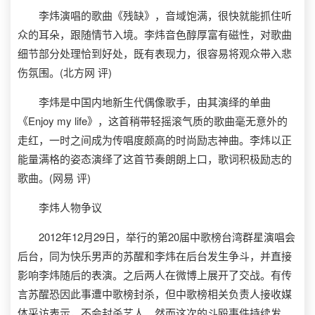
李炜演唱的歌曲《残缺》，音域饱满，很快就能抓住听
众的耳朵，跟随情节入境。李炜音色醇厚富有磁性，对歌曲
细节部分处理恰到好处，既有表现力，很容易将观众带入悲
伤氛围。(北方网 评)
李炜是中国内地新生代偶像歌手，由其演绎的单曲
《Enjoy my life》，这首稍带轻摇滚气质的歌曲毫无意外的
走红，一时之间成为传唱度颇高的时尚励志神曲。李炜以正
能量满格的姿态演绎了这首节奏朗朗上口，歌词积极励志的
歌曲。(网易 评)
李炜人物争议
2012年12月29日，举行的第20届中歌榜台湾群星演唱会
后台，同为快乐男声的苏醒和李炜在后台发生争斗，并直接
影响李炜随后的表演。之后两人在微博上展开了交战。有传
言苏醒恐因此事遭中歌榜封杀，但中歌榜相关负责人接收媒
体采访表示，不会封杀艺人。然而这次的斗殴事件持续发