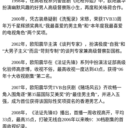
1998年，在高收视系列警匪剧《陀枪师姐》中，欧阳震华
扮演幽默风趣的好男人高级督察陈小生，再度和关咏荷合作。
2000年，凭古装悬疑剧《洗冤录》宋慈，荣获TVB33周
年万千星辉颁奖典礼“我最喜爱的男主角”和“本年度我最喜爱
的电视角色”两个奖项。
2002年，欧阳震华主演《谈判专家》，扮演极度“自我”和
“大男子主义”而且“苛刻专制”的谈判专家兼高级督察彭国栋。
2006年，欧阳震华在《法证先锋》系列中扮演法证部高级
化验师高彦博，收视不俗，最高收视一度达到43点，获得“06
年十大收视剧集”第二名。
2007年，欧阳震华凭TVB台庆剧《赌场风云》齐欢畅一
角入围角逐“第35届国际艾美奖”的“最佳男主角”，并进入五
强，成为首位获得该国际性奖项提名的香港男艺人。
2008年，《法证先锋II》播出，首播一周收视高开，平均
33点，最高35点，打破无线自2006年以来晚9：30档剧集的首
周收视纪录。