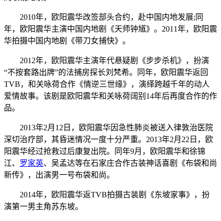
2010年，欧阳震华改签部头合约，赴中国内地发展;同
年，欧阳震华主演中国内地剧《天师钟馗》。2011年，欧阳震
华拍摄中国内地剧《带刀女捕快》。
2012年，欧阳震华主演年代悬疑剧《步步杀机》，扮演
“不按套路出牌”的法捕房探长刘梵希。同年，欧阳震华返回
TVB，和关咏荷合作《情逆三世缘》，演绎跨越千年的动人
爱情故事。该剧是欧阳震华和关咏荷阔别14年后再度合作的作
品。
2013年2月12日，欧阳震华因急性肺炎被送入律敦治医院
深切治疗部，其昏迷情况一度十分严重。2013年2月22日，欧
阳震华经过抢救过后康复出院。同年9月，欧阳震华和徐锦
江、
罗家英
、吴孟达等在石家庄合作古装神话喜剧《布袋和尚
新传》，出演男一号布袋和尚。
2014年，欧阳震华返TVB拍摄古装剧《东坡家事》，扮
演第一男主角苏东坡。