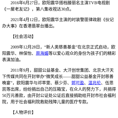
2016年6月27日，欧阳震华搭档滕丽名主演TVB电视剧
《一屋老友记》，第八集收视达30点。
2021年4月12日，欧阳震华主演的时装警匪律政剧《伙记
办大事》在香港翡翠台播出。
【社会活动】
2009年12月28日，“新人类慈善基金”在北京正式启动，欧
阳震华、林保怡、
周海媚
等以爱心观众的身份为孩子们的精彩
表演加油。
2011年9月，甜甜公益基金、大汗创世集团、北京大汗天
下传媒共同在开封举办“微笑成长――甜甜公益基金开封慈善
晚宴”，欧阳震华与邓萃雯、蔡少芬、
郭可盈
、
温兆伦
、伍思
凯等出席，纷纷捐出自己的压箱宝，在众人的努力下，共捐得
50万元善款，由开封公证处公证后直接捐助给开封市社会福利
院，用于社会福利院救助残障儿童的医疗专款。
【人物评价】