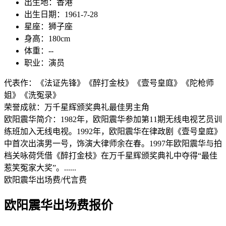
出生地：香港
出生日期：1961-7-28
星座：狮子座
身高：180cm
体重：--
职业：演员
代表作：《法证先锋》《醉打金枝》《壹号皇庭》《陀枪师
姐》《洗冤录》
荣誉成就：万千星辉颁奖典礼最佳男主角
欧阳震华简介
：1982年，欧阳震华参加第11期无线电视艺员训
练班加入无线电视。1992年，欧阳震华在律政剧《壹号皇庭》
中首次出演男一号，饰演大律师余在春。1997年欧阳震华与拍
档关咏荷凭借《醉打金枝》在万千星辉颁奖典礼中夺得“最佳
惹笑冤家大奖”。......
欧阳震华出场费/代言费
欧阳震华出场费报价