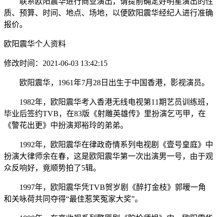
联系欧阳震华进行商业演出，请提前确定好明星演出的性
质、预算、时间、地点、场地，以便欧阳震华经纪人进行准确
报价。
欧阳震华个人资料
修改时间：2021-06-03 13:42:15
欧阳震华，1961年7月28日出生于中国香港，影视演员。
1982年，欧阳震华考入香港无线电视第11期艺员训练班，
毕业后签约TVB，在83版《射雕英雄传》里扮演乞丐甲，在
《警花出更》中扮演郑裕玲的弟弟。
1992年，欧阳震华在律政奇情系列电视剧《壹号皇庭》中
扮演大律师余在春，这是欧阳震华第一次出演男一号，由于观
众反响好，竟顺势拍了5辑。
1997年，欧阳震华凭TVB贺岁剧《醉打金枝》郭暧一角
和关咏荷共同夺得“最佳惹笑冤家大奖”。