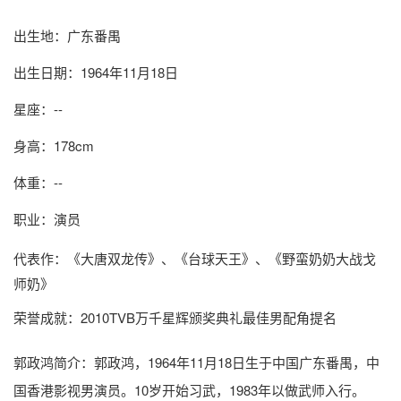
出生地：广东番禺
出生日期：1964年11月18日
星座：--
身高：178cm
体重：--
职业：演员
代表作：《大唐双龙传》、《台球天王》、《野蛮奶奶大战戈
师奶》
荣誉成就：2010TVB万千星辉颁奖典礼最佳男配角提名
郭政鸿简介
：郭政鸿，1964年11月18日生于中国广东番禺，中
国香港影视男演员。10岁开始习武，1983年以做武师入行。