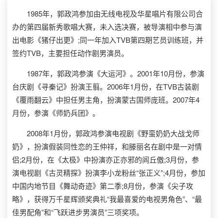
1985年，郭政鸿参加由无线电视及华星唱片有限公司合
办的第四届新秀歌唱大赛，未入选决赛，被导演相中参与演
出电影《猪仔出更》;同一年加入TVB第四期艺员训练班，并
签约TVB，主要担任动作剧男演员。
1987年，郭政鸿参演《大运河》。2001年10月份，参演
台庆剧《寻秦记》扮演王翦。2006年1月份，在TVB古装剧
《覆雨翻云》中担任男主角，扮演蒙古国师庞班。2007年4
月份，参演《师奶兵团》。
2008年1月份，郭政鸿参演电视剧《野蛮奶奶大战戈师
奶》，扮演假装同性恋的王仲祥，和滕丽名在剧中是一对情
侣;2月份，在《太极》中扮演亦正亦邪的闾丘傲;3月份，参
演电视剧《古灵精探》扮演李小龙粉丝“张正义”;4月份，参加
中国内地节目《舞动奇迹》第二季;8月份，参演《尖子攻
略》，获得万千星辉颁奖典礼“我最喜爱的电视男角色”、“最
佳男配角”和“飞跃进步男演员”三项奖项。