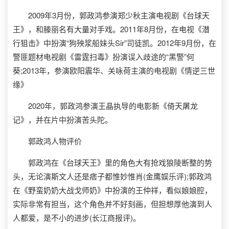
2009年3月份，郭政鸿参演郑少秋主演电视剧《台球天
王》，和滕丽名有大量对手戏。2011年8月份，在电视《潜
行狙击》中扮演“狗殃浆船妹头Sir”司徒凯。2012年9月份，在
警匪题材电视剧《雷霆扫毒》扮演误入歧途的“黑警”何
葵;2013年，参演欧阳震华、关咏荷主演的电视剧《情逆三世
缘》
2020年，郭政鸿参演王晶执导的电影新《倚天屠龙
记》，并在片中扮演苦头陀。
郭政鸿人物评价
郭政鸿在《台球天王》里的角色大有抢戏狼陵断整的势
头，无论演斯文人还是痞子都惟妙惟肖(金鹰娱乐评);郭政鸿
在《野蛮奶奶大战戈师奶》中扮演的王仲祥，看似娘娘腔，
实际非常有担当，这个角色并不好刻画，但担想厚他演到人
人都爱，是不小的进步(长江商报评)。