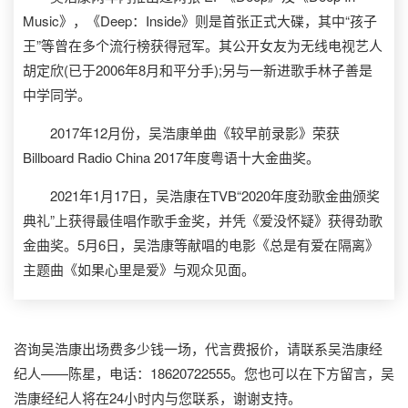
Music》，《Deep：Inside》则是首张正式大碟，其中“孩子
王”等曾在多个流行榜获得冠军。其公开女友为无线电视艺人
胡定欣(已于2006年8月和平分手);另与一新进歌手林子善是
中学同学。
2017年12月份，吴浩康单曲《较早前录影》荣获
Billboard Radio China 2017年度粤语十大金曲奖。
2021年1月17日，吴浩康在TVB“2020年度劲歌金曲颁奖
典礼”上获得最佳唱作歌手金奖，并凭《爱没怀疑》获得劲歌
金曲奖。5月6日，吴浩康等献唱的电影《总是有爱在隔离》
主题曲《如果心里是爱》与观众见面。
咨询吴浩康出场费多少钱一场，代言费报价，请联系吴浩康经
纪人——陈星，电话：18620722555。您也可以在下方留言，吴
浩康经纪人将在24小时内与您联系，谢谢支持。