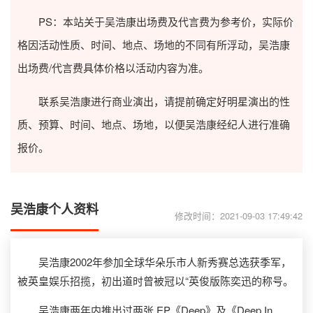
PS：本站关于吴浩康出场费及代言费为参考价，实际价
格因活动性质、时间、地点、场地的不同有所浮动，吴浩康
出场费/代言费具体价格以活动内容为准。
联系吴浩康进行商业演出，请提前确定好明星演出的性
质、预算、时间、地点、场地，以便吴浩康经纪人进行准确
报价。
吴浩康个人资料
修改时间：2021-09-03 17:49:42
吴浩康2002年参加全球华朵乐市人新秀赛总选获季军，
被英皇娱乐招揽，初出道时曾被冠以“英俊版陈奕迅的称号。
吴浩康两年内推出过两张 EP《Deep》及《Deep In