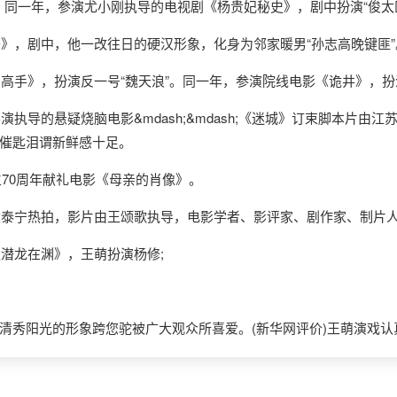
。同一年，参演尤小刚执导的电视剧《杨贵妃秘史》，剧中扮演“俊太
》，剧中，他一改往日的硬汉形象，化身为邻家暖男“孙志高晚键匪”
手》，扮演反一号“魏天浪”。同一年，参演院线电影《诡井》，扮演
执导的悬疑烧脑电影&mdash;&mdash;《迷城》订束脚本片由
催匙泪谓新鲜感十足。
70周年献礼电影《母亲的肖像》。
泰宁热拍，影片由王颂歌执导，电影学者、影评家、剧作家、制片
潜龙在渊》，王萌扮演杨修;
阳光的形象跨您驼被广大观众所喜爱。(新华网评价)王萌演戏认真