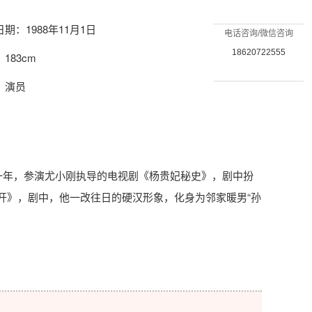
期：1988年11月1日
电话咨询/微信咨询
18620722555
183cm
：演员
同一年，参演尤小刚执导的电视剧《杨贵妃秘史》，剧中扮
会开》，剧中，他一改往日的硬汉形象，化身为邻家暖男“孙