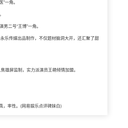
医”一角。
。
男二号“王博”一角。
江苏永乐传媒出品制作，不仅题材脑洞大开，还汇聚了甜
人焦雄屏监制，实力派演员王萌倾情加盟。
，率性。(网易娱乐点评碑妹白)