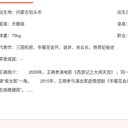
出生地：内蒙古包头市
出生日
星座：天蝎座
身高：
体重：75kg
职业
代表作：三国机密、冬暖花会开、诡井、关云长、杨贵妃秘史
荣誉成就：--
王萌简介
： 2009年，王萌参演电影《西游记之大闹天宫》 。
演“俊太医”一角。 2015年，王萌参与演出家庭情感剧《冬暖花
志高晚键匪”。......