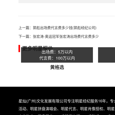
上一篇：
郭彪出场费代言费多少钱(郭彪经纪公司)
下一篇：
张宏涛-奥运冠军张宏涛出场费代言费多少
更多明星报价
出场费：5万以内
代言费：100万以内
黄格选
星灿(广州)文化发展有限公司专注
明星经纪
服务16年，
活动、明星拼盘演唱会、明星代言、明星肖像授权、明星