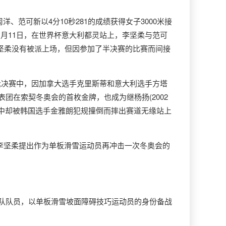
洋、范可新以4分10秒281的成绩获得女子3000米接
11月11日，在世界杯意大利都灵站上，李坚柔与范可
中李坚柔没有被派上场，但因参加了半决赛的比赛而间接
决赛;决赛中，因加拿大选手克里斯蒂和意大利选手方塔
团在索契冬奥会的首枚金牌，也成为继杨扬(2002
柔决赛中却被韩国选手金雅朗犯规撞倒而摔出赛道无缘站上
，李坚柔提出作为单板滑雪运动员再冲击一次冬奥会的
队队员，以单板滑雪坡面障碍技巧运动员的身份备战