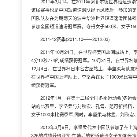
2011年3月14，在2011年谢菲尔德世界短道速
该届赛事也是中国短道速滑队经历风波后，参加的第一个
国队队友在为期两天的波兰华沙世界短道速滑团体锦标
参加全国短道速滑冠军赛，夺得女子500米、女子15
2011-12赛季(2011.10——2012.03)
2011年10月24日，在世界杯美国盐湖城站上，李
4分12秒774的成绩获得冠军。10月31日，在世
12月4日，在世界杯日本名古屋站上，李坚柔与队友林孟
在世界杯中国上海站上，李坚柔在女子1000米比赛中以
绩获得冠军。
2012年1月，在第十二届全国冬季运动会(冬运会
站的比赛里，李坚柔与刘秋宏、孔雪、范可新搭档，以4
女子1000米比赛季军;同时，李坚柔与林孟、刘秋宏、
2012年3月9日，李坚柔代表中国队参加了在上海举行
325的成绩获得亚军;在随后的短道速滑女子3000