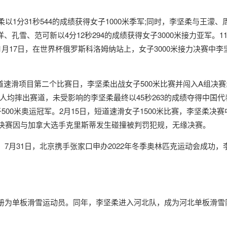
1分31秒544的成绩获得女子1000米季军;同时，李坚柔与王濛、周
、孔雪、范可新以4分12秒294的成绩获得女子3000米接力亚军。
11月17日，在世界杯俄罗斯科洛姆纳站上，女子3000米接力决赛
)短道速滑项目第二个比赛日，李坚柔出战女子500米比赛并闯入A组
均摔出赛道，未受影响的李坚柔最终以45秒263的成绩夺得中国代表
滑女子500米奥运冠军。2月15日，短道速滑女子1500米比赛，李坚
米半决赛因与加拿大选手克里斯蒂发生碰撞被判罚犯规，无缘决赛。
7月31日，北京携手张家口申办2022年冬季奥林匹克运动会成功
册为单板滑雪运动员。同年，李坚柔进入河北队，成为河北单板滑雪