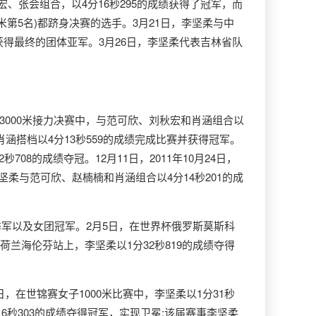
宏、张会组合，以4分16秒295的成绩获得了冠军，而
米第5名)都跻身决赛的选手。3月21日，李坚柔与中
获得最终的团体亚军。3月26日，李坚柔代表吉林省队
子3000米接力决赛中，与范可欣、刘秋宏和肖涵组合以
肖涵搭档以4分13秒559的成绩完成比赛并获得冠军。
8的成绩夺冠。12月11日，2011年10月24日，
李坚柔与范可欣、赵楠楠和肖涵组合以4分14秒201的成
季军以及女团冠军。2月5日，在世界杯俄罗斯莫斯科
荷兰海伦芬站上，李坚柔以1分32秒819的成绩夺得
日，在世锦赛女子1000米比赛中，李坚柔以1分31秒
6秒303的成绩夺得冠军，实现卫冕;该届赛事李坚柔