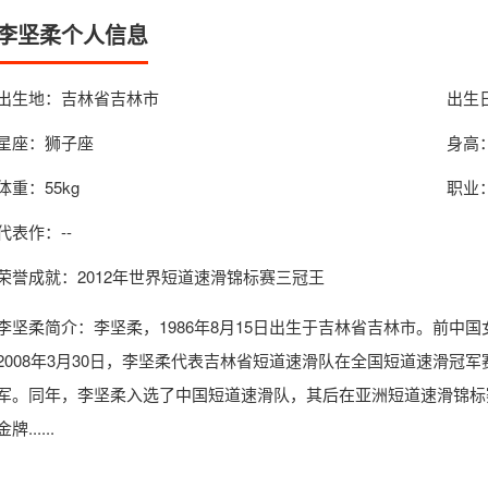
李坚柔个人信息
出生地：吉林省吉林市
出生日
星座：狮子座
身高：
体重：55kg
职业
代表作：--
荣誉成就：2012年世界短道速滑锦标赛三冠王
李坚柔简介
：李坚柔，1986年8月15日出生于吉林省吉林市。前
2008年3月30日，李坚柔代表吉林省短道速滑队在全国短道速滑冠军赛
军。同年，李坚柔入选了中国短道速滑队，其后在亚洲短道速滑锦标赛
金牌......