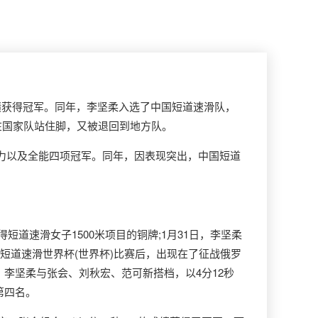
成绩获得冠军。同年，李坚柔入选了中国短道速滑队，
在国家队站住脚，又被退回到地方队。
米接力以及全能四项冠军。同年，因表现突出，中国短道
短道速滑女子1500米项目的铜牌;1月31日，李坚柔
联短道速滑世界杯(世界杯)比赛后，出现在了征战俄罗
面，李坚柔与张会、刘秋宏、范可新搭档，以4分12秒
第四名。