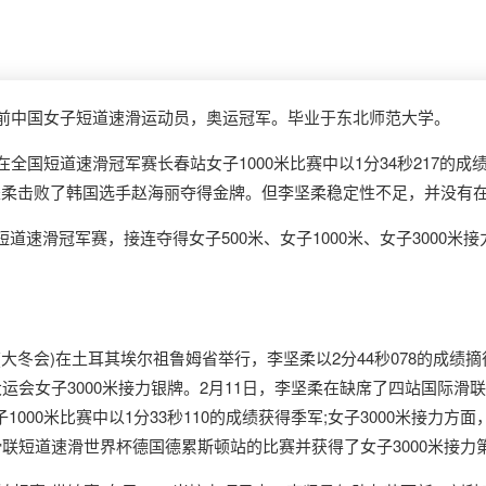
。前中国女子短道速滑运动员，奥运冠军。毕业于东北师范大学。
在全国短道速滑冠军赛长春站女子1000米比赛中以1分34秒217的
李坚柔击败了韩国选手赵海丽夺得金牌。但李坚柔稳定性不足，并没有
道速滑冠军赛，接连夺得女子500米、女子1000米、女子3000
大冬会)在土耳其埃尔祖鲁姆省举行，李坚柔以2分44秒078的成绩摘得
大运会女子3000米接力银牌。2月11日，李坚柔在缺席了四站国际滑
000米比赛中以1分33秒110的成绩获得季军;女子3000米接力方
际滑联短道速滑世界杯德国德累斯顿站的比赛并获得了女子3000米接力