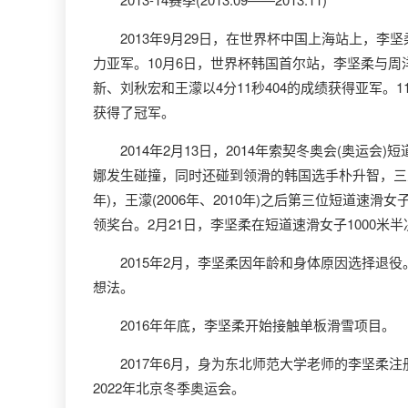
2013年9月29日，在世界杯中国上海站上，李坚柔以
力亚军。10月6日，世界杯韩国首尔站，李坚柔与周洋
新、刘秋宏和王濛以4分11秒404的成绩获得亚军。
获得了冠军。
2014年2月13日，2014年索契冬奥会(奥运会
娜发生碰撞，同时还碰到领滑的韩国选手朴升智，三人
年)，王濛(2006年、2010年)之后第三位短道速
领奖台。2月21日，李坚柔在短道速滑女子1000
2015年2月，李坚柔因年龄和身体原因选择退役。
想法。
2016年年底，李坚柔开始接触单板滑雪项目。
2017年6月，身为东北师范大学老师的李坚柔注
2022年北京冬季奥运会。