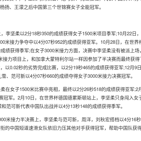
继杨扬、王濛之后中国第三个世锦赛女子全能冠军。
李坚柔以2分18秒350的成绩获得女子1500米项目季军;10月22
0米接力争夺中以4分07秒952的成绩获得亚军。10月28日，在世
5的成绩获得季军;在女子3000米接力方面，决赛中李坚柔没有被派上
0米接力项目上，和加拿大蒙特利尔站一样因参加了半决赛而最终获得了
以0.02秒的劣势完成比赛，以2分19秒465的成绩获得亚军;12月9
雪、范可新以4分07秒660的成绩夺得女子3000米接力决赛冠军。
在女子1500米比赛中亮相，最终以2分26秒518的成绩获得亚军;
比赛冠军。2月10日，在世界杯德国德累斯顿站上，李坚柔只身闯入女子1
濛和范可新代表中国队出战并以4分13秒148的成绩获得季军。
00米接力半决赛上，李坚柔与范可新，周洋，刘秋宏搭档以4分16秒9
濛领衔的中国短道速滑女队依旧力压其他对手获得冠军，帮助中国队获