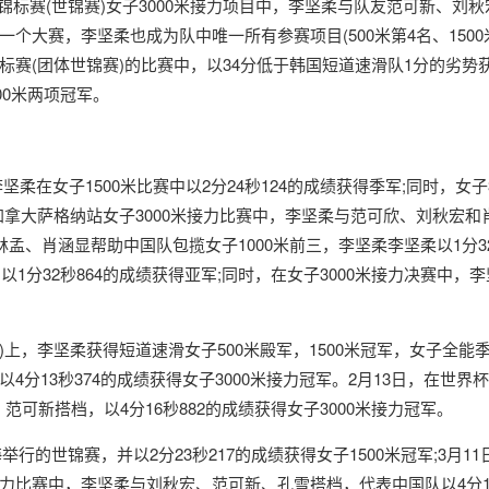
滑锦标赛(世锦赛)女子3000米接力项目中，李坚柔与队友范可新、刘秋
大赛，李坚柔也成为队中唯一所有参赛项目(500米第4名、1500
赛(团体世锦赛)的比赛中，以34分低于韩国短道速滑队1分的劣势
00米两项冠军。
坚柔在女子1500米比赛中以2分24秒124的成绩获得季军;同时，女
界杯加拿大萨格纳站女子3000米接力比赛中，李坚柔与范可欣、刘秋宏和
、肖涵显帮助中国队包揽女子1000米前三，李坚柔李坚柔以1分32秒70
1分32秒864的成绩获得亚军;同时，在女子3000米接力决赛中，
)上，李坚柔获得短道速滑女子500米殿军，1500米冠军，女子全能
分13秒374的成绩获得女子3000米接力冠军。2月13日，在世界杯
范可新搭档，以4分16秒882的成绩获得女子3000米接力冠军。
的世锦赛，并以2分23秒217的成绩获得女子1500米冠军;3月11
米接力比赛中，李坚柔与刘秋宏、范可新、孔雪搭档，代表中国队以4分1