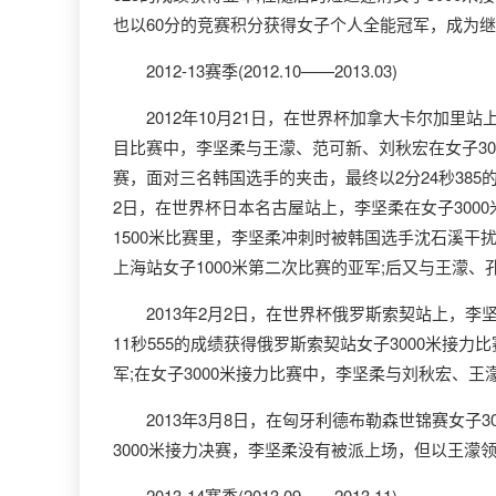
也以60分的竞赛积分获得女子个人全能冠军，成为
2012-13赛季(2012.10——2013.03)
2012年10月21日，在世界杯加拿大卡尔加里站上，
目比赛中，李坚柔与王濛、范可新、刘秋宏在女子300
赛，面对三名韩国选手的夹击，最终以2分24秒38
2日，在世界杯日本名古屋站上，李坚柔在女子300
1500米比赛里，李坚柔冲刺时被韩国选手沈石溪干扰，
上海站女子1000米第二次比赛的亚军;后又与王濛、孔
2013年2月2日，在世界杯俄罗斯索契站上，李坚柔
11秒555的成绩获得俄罗斯索契站女子3000米接力
军;在女子3000米接力比赛中，李坚柔与刘秋宏、王
2013年3月8日，在匈牙利德布勒森世锦赛女子30
3000米接力决赛，李坚柔没有被派上场，但以王
2013-14赛季(2013.09——2013.11)