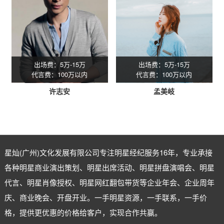
出场费：5万-15万
出场费：5万-15万
代言费：100万以内
代言费：100万以内
许志安
孟美岐
星灿(广州)文化发展有限公司专注
明星经纪
服务16年，专业承接
各种明星商业演出策划、明星出席活动、明星拼盘演唱会、明星
代言、明星肖像授权、明星网红翻包带货等企业年会、企业周年
庆、商业晚会、开盘开业。一手明星资源，一手联系，一手价
格，提供更优惠的价格给客户，实现合作共赢。