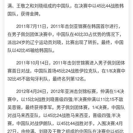
满、王敬之和刘晓组成的中国队，在决赛中以45比44战胜韩
国队，获得金牌。
2011年7月11日，2011年击剑亚锦赛在韩国首尔进行，
在男子佩剑团体决赛中，中国队在40比33占优势的情况下，
派出24岁的辽宁运动员刘晓，比赛出现了转折。最终，中国
队以42比45输给韩国队。
2011年10月14日，2011年击剑世锦赛进入男子佩剑团体
赛首日对战，中国队首场45比24战胜伊拉克队，在1/8决赛中
32比45不敌匈牙利队，最终名列第12名。
2012年4月24日，2012年亚洲击剑锦标赛，仲满在1/4决
赛中，以15比9战胜刘晓晋级四强;半决赛仲满以11比15不敌
吴恩锡，最终获得季军。男子佩剑团体赛，1/4决赛，中国队
对战马来西亚队，以45比24战胜马来西亚，晋级四强;半决
赛，中国队对战伊朗队，以45比44战胜对手，入围决赛;4月
27日，由仲满、刘晓及王敬之组成的中国队在决赛中以45比