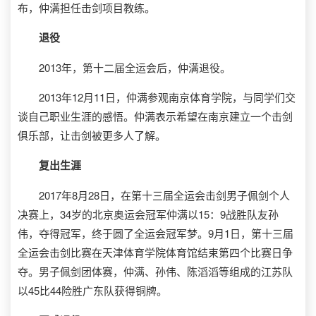
布，仲满担任击剑项目教练。
退役
2013年，第十二届全运会后，仲满退役。
2013年12月11日，仲满参观南京体育学院，与同学们交
谈自己职业生涯的感悟。仲满表示希望在南京建立一个击剑
俱乐部，让击剑被更多人了解。
复出生涯
2017年8月28日，在第十三届全运会击剑男子佩剑个人
决赛上，34岁的北京奥运会冠军仲满以15：9战胜队友孙
伟，夺得冠军，终于圆了全运会冠军梦。9月1日，第十三届
全运会击剑比赛在天津体育学院体育馆结束第四个比赛日争
夺。男子佩剑团体赛，仲满、孙伟、陈滔滔等组成的江苏队
以45比44险胜广东队获得铜牌。