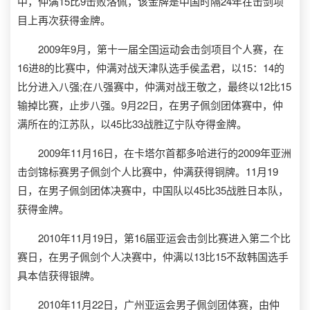
中，仲满15比9击败洛佩，该金牌是中国时隔24年在击剑项
目上再次获得金牌。
2009年9月，第十一届全国运动会击剑项目个人赛，在
16进8的比赛中，仲满对战天津队选手侯孟君，以15：14的
比分进入八强;在八强赛中，仲满对战王敬之，最终以12比15
输掉比赛，止步八强。9月22日，在男子佩剑团体赛中，仲
满所在的江苏队，以45比33战胜辽宁队夺得金牌。
2009年11月16日，在卡塔尔首都多哈进行的2009年亚洲
击剑锦标赛男子佩剑个人比赛中，仲满获得铜牌。11月19
日，在男子佩剑团体决赛中，中国队以45比35战胜日本队，
获得金牌。
2010年11月19日，第16届亚运会击剑比赛进入第二个比
赛日，在男子佩剑个人决赛中，仲满以13比15不敌韩国选手
具本佶获得银牌。
2010年11月22日，广州亚运会男子佩剑团体赛，由仲