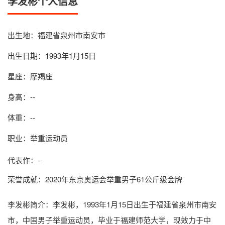
李发彬个人信息
出生地：福建省泉州市南安市
出生日期：1993年1月15日
星座：摩羯座
身高：--
体重：--
职业：举重运动员
代表作：--
荣誉成就：2020年东京奥运会举重男子61公斤级金牌
李发彬简介
：李发彬，1993年1月15日出生于福建省泉州市南安
市，中国男子举重运动员，毕业于福建师范大学，现效力于中