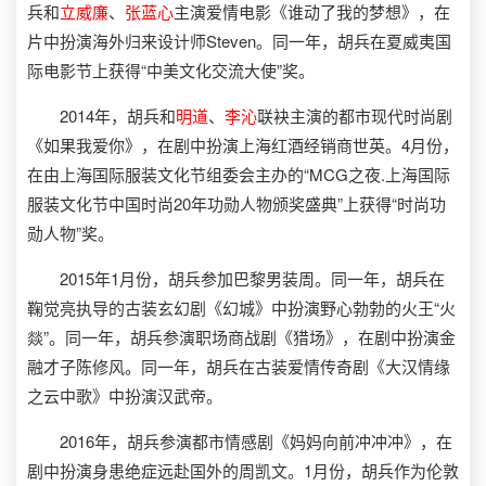
兵和
立威廉
、
张蓝心
主演爱情电影《谁动了我的梦想》，在
片中扮演海外归来设计师Steven。同一年，胡兵在夏威夷国
际电影节上获得“中美文化交流大使”奖。
2014年，胡兵和
明道
、
李沁
联袂主演的都市现代时尚剧
《如果我爱你》，在剧中扮演上海红酒经销商世英。4月份，
在由上海国际服装文化节组委会主办的“MCG之夜.上海国际
服装文化节中国时尚20年功勋人物颁奖盛典”上获得“时尚功
勋人物”奖。
2015年1月份，胡兵参加巴黎男装周。同一年，胡兵在
鞠觉亮执导的古装玄幻剧《幻城》中扮演野心勃勃的火王“火
燚”。同一年，胡兵参演职场商战剧《猎场》，在剧中扮演金
融才子陈修风。同一年，胡兵在古装爱情传奇剧《大汉情缘
之云中歌》中扮演汉武帝。
2016年，胡兵参演都市情感剧《妈妈向前冲冲冲》，在
剧中扮演身患绝症远赴国外的周凯文。1月份，胡兵作为伦敦