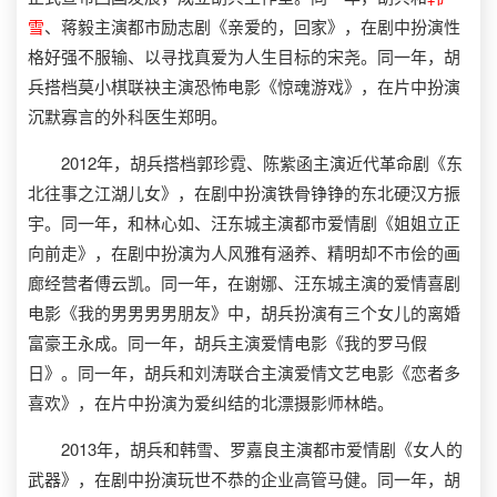
雪
、蒋毅主演都市励志剧《亲爱的，回家》，在剧中扮演性
格好强不服输、以寻找真爱为人生目标的宋尧。同一年，胡
兵搭档莫小棋联袂主演恐怖电影《惊魂游戏》，在片中扮演
沉默寡言的外科医生郑明。
2012年，胡兵搭档郭珍霓、陈紫函主演近代革命剧《东
北往事之江湖儿女》，在剧中扮演铁骨铮铮的东北硬汉方振
宇。同一年，和林心如、汪东城主演都市爱情剧《姐姐立正
向前走》，在剧中扮演为人风雅有涵养、精明却不市侩的画
廊经营者傅云凯。同一年，在谢娜、汪东城主演的爱情喜剧
电影《我的男男男男朋友》中，胡兵扮演有三个女儿的离婚
富豪王永成。同一年，胡兵主演爱情电影《我的罗马假
日》。同一年，胡兵和刘涛联合主演爱情文艺电影《恋者多
喜欢》，在片中扮演为爱纠结的北漂摄影师林皓。
2013年，胡兵和韩雪、罗嘉良主演都市爱情剧《女人的
武器》，在剧中扮演玩世不恭的企业高管马健。同一年，胡