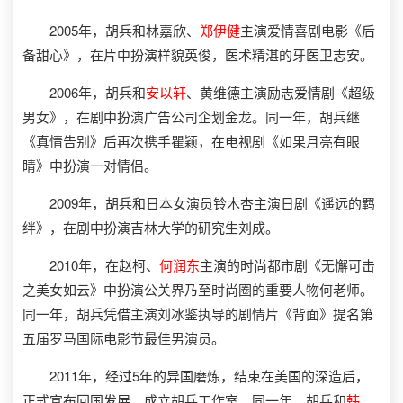
2005年，胡兵和林嘉欣、
郑伊健
主演爱情喜剧电影《后
备甜心》，在片中扮演样貌英俊，医术精湛的牙医卫志安。
2006年，胡兵和
安以轩
、黄维德主演励志爱情剧《超级
男女》，在剧中扮演广告公司企划金龙。同一年，胡兵继
《真情告别》后再次携手瞿颖，在电视剧《如果月亮有眼
睛》中扮演一对情侣。
2009年，胡兵和日本女演员铃木杏主演日剧《遥远的羁
绊》，在剧中扮演吉林大学的研究生刘成。
2010年，在赵柯、
何润东
主演的时尚都市剧《无懈可击
之美女如云》中扮演公关界乃至时尚圈的重要人物何老师。
同一年，胡兵凭借主演刘冰鉴执导的剧情片《背面》提名第
五届罗马国际电影节最佳男演员。
2011年，经过5年的异国磨炼，结束在美国的深造后，
正式宣布回国发展，成立胡兵工作室。同一年，胡兵和
韩