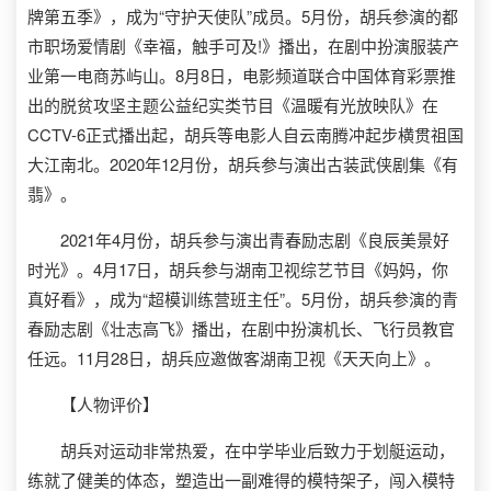
牌第五季》，成为“守护天使队”成员。5月份，胡兵参演的都
市职场爱情剧《幸福，触手可及!》播出，在剧中扮演服装产
业第一电商苏屿山。8月8日，电影频道联合中国体育彩票推
出的脱贫攻坚主题公益纪实类节目《温暖有光放映队》在
CCTV-6正式播出起，胡兵等电影人自云南腾冲起步横贯祖国
大江南北。2020年12月份，胡兵参与演出古装武侠剧集《有
翡》。
2021年4月份，胡兵参与演出青春励志剧《良辰美景好
时光》。4月17日，胡兵参与湖南卫视综艺节目《妈妈，你
真好看》，成为“超模训练营班主任”。5月份，胡兵参演的青
春励志剧《壮志高飞》播出，在剧中扮演机长、飞行员教官
任远。11月28日，胡兵应邀做客湖南卫视《天天向上》。
【人物评价】
胡兵对运动非常热爱，在中学毕业后致力于划艇运动，
练就了健美的体态，塑造出一副难得的模特架子，闯入模特