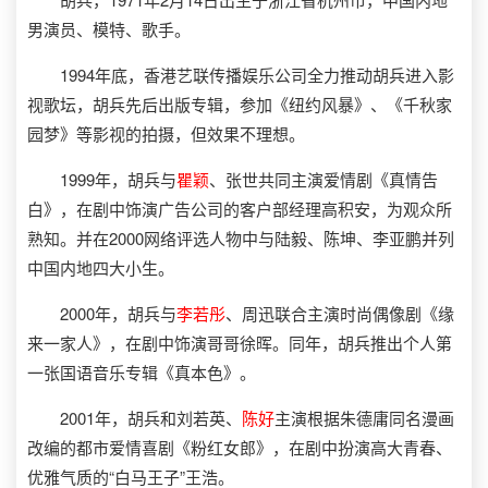
男演员、模特、歌手。
1994年底，香港艺联传播娱乐公司全力推动胡兵进入影
视歌坛，胡兵先后出版专辑，参加《纽约风暴》、《千秋家
园梦》等影视的拍摄，但效果不理想。
1999年，胡兵与
瞿颖
、张世共同主演爱情剧《真情告
白》，在剧中饰演广告公司的客户部经理高积安，为观众所
熟知。并在2000网络评选人物中与陆毅、陈坤、李亚鹏并列
中国内地四大小生。
2000年，胡兵与
李若彤
、周迅联合主演时尚偶像剧《缘
来一家人》，在剧中饰演哥哥徐晖。同年，胡兵推出个人第
一张国语音乐专辑《真本色》。
2001年，胡兵和刘若英、
陈好
主演根据朱德庸同名漫画
改编的都市爱情喜剧《粉红女郎》，在剧中扮演高大青春、
优雅气质的“白马王子”王浩。