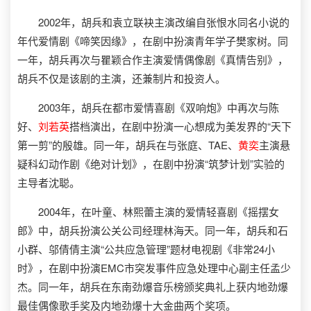
2002年，胡兵和袁立联袂主演改编自张恨水同名小说的
年代爱情剧《啼笑因缘》，在剧中扮演青年学子樊家树。同
一年，胡兵再次与瞿颖合作主演爱情偶像剧《真情告别》，
胡兵不仅是该剧的主演，还兼制片和投资人。
2003年，胡兵在都市爱情喜剧《双响炮》中再次与陈
好、
刘若英
搭档演出，在剧中扮演一心想成为美发界的“天下
第一剪”的殷雄。同一年，胡兵在与张庭、TAE、
黄奕
主演悬
疑科幻动作剧《绝对计划》，在剧中扮演“筑梦计划”实验的
主导者沈聪。
2004年，在叶童、林熙蕾主演的爱情轻喜剧《摇摆女
郎》中，胡兵扮演公关公司经理林海天。同一年，胡兵和石
小群、邬倩倩主演“公共应急管理”题材电视剧《非常24小
时》，在剧中扮演EMC市突发事件应急处理中心副主任孟少
杰。同一年，胡兵在东南劲爆音乐榜颁奖典礼上获内地劲爆
最佳偶像歌手奖及内地劲爆十大金曲两个奖项。