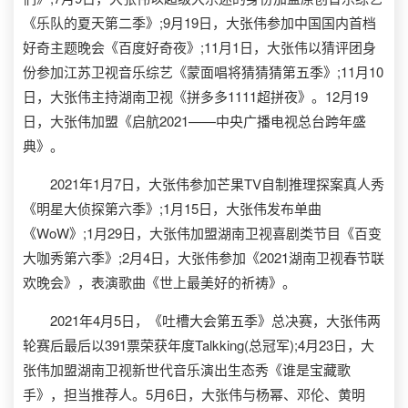
《乐队的夏天第二季》;9月19日，大张伟参加中国国内首档
好奇主题晚会《百度好奇夜》;11月1日，大张伟以猜评团身
份参加江苏卫视音乐综艺《蒙面唱将猜猜猜第五季》;11月10
日，大张伟主持湖南卫视《拼多多1111超拼夜》。12月19
日，大张伟加盟《启航2021——中央广播电视总台跨年盛
典》。
2021年1月7日，大张伟参加芒果TV自制推理探案真人秀
《明星大侦探第六季》;1月15日，大张伟发布单曲
《WoW》;1月29日，大张伟加盟湖南卫视喜剧类节目《百变
大咖秀第六季》;2月4日，大张伟参加《2021湖南卫视春节联
欢晚会》，表演歌曲《世上最美好的祈祷》。
2021年4月5日，《吐槽大会第五季》总决赛，大张伟两
轮赛后最后以391票荣获年度Talkking(总冠军);4月23日，大
张伟加盟湖南卫视新世代音乐演出生态秀《谁是宝藏歌
手》，担当推荐人。5月6日，大张伟与杨幂、邓伦、黄明