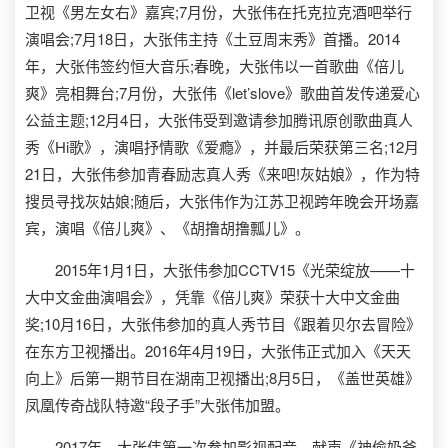
卫视《男左女右》嘉宾;7月份，大张伟在托克拉克酒吧举行
演唱会;7月18日，大张伟主持《土豆周末秀》首播。2014
年，大张伟签约恒大音乐;春晚，大张伟以一首歌曲《倍儿
爽》亮相舞台;7月份，大张伟《let’slove》歌曲首发传递爱心
公益主题;12月4日，大张伟受到邀请参加腾讯原创歌曲真人
秀《Hi歌》，演唱抒情歌《爱瘾》，并最后荣获第三名;12月
21日，大张伟参加青春励志真人秀《来吧!灰姑娘》，作为特
搜员寻找灰姑娘;随后，大张伟作为江苏卫视跨年晚会开场嘉
宾，演唱《倍儿爽》、《胡撸胡撸瓢儿》。
2015年1月1日，大张伟参加CCTV15《光荣绽放——十
大中文金曲演唱会》，凭靠《倍儿爽》荣获十大中文金曲
奖;10月16日，大张伟参加的真人秀节目《跟着贝尔去冒险》
在东方卫视播出。2016年4月19日，大张伟正式加入《天天
向上》后第一期节目在湖南卫视播出;8月5日，《盖世英雄》
凤凰传奇战队特邀“段子手”大张伟加盟。
2017年，大张伟第一次参加影视配音，献声《神偷奶爸