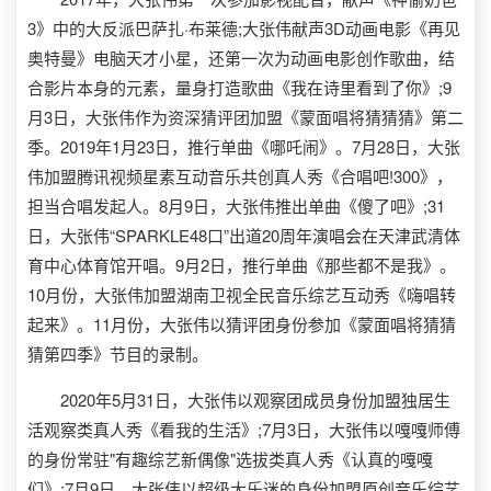
3》中的大反派巴萨扎·布莱德;大张伟献声3D动画电影《再见
奥特曼》电脑天才小星，还第一次为动画电影创作歌曲，结
合影片本身的元素，量身打造歌曲《我在诗里看到了你》;9
月3日，大张伟作为资深猜评团加盟《蒙面唱将猜猜猜》第二
季。2019年1月23日，推行单曲《哪吒闹》。7月28日，大张
伟加盟腾讯视频星素互动音乐共创真人秀《合唱吧!300》，
担当合唱发起人。8月9日，大张伟推出单曲《傻了吧》;31
日，大张伟“SPARKLE48口”出道20周年演唱会在天津武清体
育中心体育馆开唱。9月2日，推行单曲《那些都不是我》。
10月份，大张伟加盟湖南卫视全民音乐综艺互动秀《嗨唱转
起来》。11月份，大张伟以猜评团身份参加《蒙面唱将猜猜
猜第四季》节目的录制。
2020年5月31日，大张伟以观察团成员身份加盟独居生
活观察类真人秀《看我的生活》;7月3日，大张伟以嘎嘎师傅
的身份常驻"有趣综艺新偶像"选拔类真人秀《认真的嘎嘎
们》;7月9日，大张伟以超级大乐迷的身份加盟原创音乐综艺