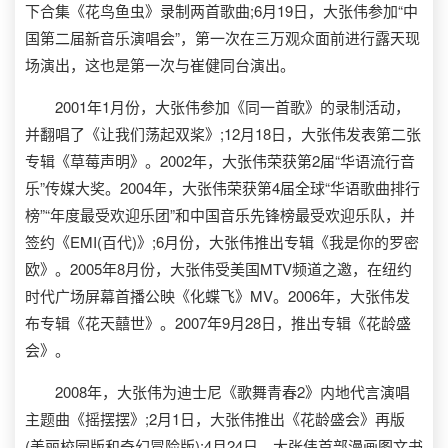
下合集《花鸟鱼虫》录制两首歌曲;6月19日，大张伟参加“中
国第二届新音乐演唱会”，第一次在三万观众面前进行露天现
场演出，这也是第一次与崔健同台演出。
2001年1月份，大张伟参加《同一首歌》的录制活动，
并翻唱了《让我们荡起双桨》;12月18日，大张伟发表第二张
专辑《草莓声明》。2002年，大张伟荣获第2届“华语流行音
乐”传媒大奖。2004年，大张伟荣获第4届全球“华语歌曲排行
榜”“年度最受欢迎乐团”和中国音乐先锋榜最受欢迎乐队，并
签约《EMI(百代)》;6月份，大张伟推出专辑《我是你的罗密
欧》。2005年8月份，大张伟受美国MTV频道之邀，在纽约
时代广场屏幕首播公映《化蝶飞》MV。2006年，大张伟发
布专辑《花天囍世》。2007年9月28日，推出专辑《花龄盛
会》。
2008年，大张伟为迪士尼《歌舞青春2》内地代言演唱
主题曲《摇摆摆》;2月1日，大张伟推出《花龄盛会》再版
(美丽校园版和奇幻冒险版);4月24日，大张伟首部漫画图文书