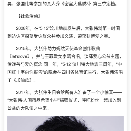
昊、张国伟等参加的真人秀《密室大逃脱3》第三季定档。
【社会活动】
2008年，在“5·12”汶川地震发生后，大张伟就第一时间
到达灾区探望受灾群众并参加义演，荣获封博爱之星。
2015年，大张伟助力嫣然天使基金创作歌曲
《let’slove》，并与王菲爱女李嫣合唱，演绎爱心公益主题，
传递善与爱的概念;同一年，“5·12”汶川特大地震三周年，“中
国红十字向你报告”的晚会在四川省体育馆举行，大张伟演唱
了《加油歌》。
2017年，大张伟生日会给所有人准备了一个小惊喜——
“大张伟·人间精品希望小学”捐赠仪式，呼吁粉丝一起加入到
公益的大队伍之中来。