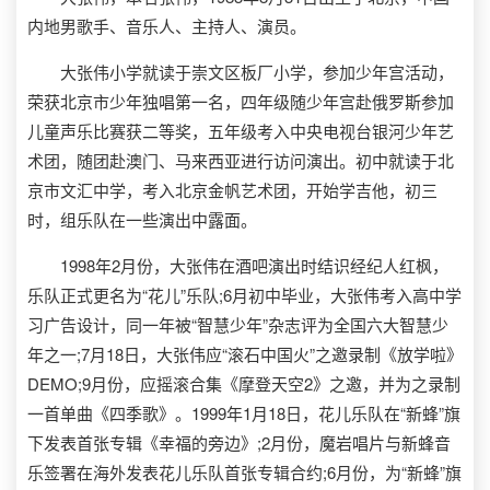
内地男歌手、音乐人、主持人、演员。
大张伟小学就读于崇文区板厂小学，参加少年宫活动，
荣获北京市少年独唱第一名，四年级随少年宫赴俄罗斯参加
儿童声乐比赛获二等奖，五年级考入中央电视台银河少年艺
术团，随团赴澳门、马来西亚进行访问演出。初中就读于北
京市文汇中学，考入北京金帆艺术团，开始学吉他，初三
时，组乐队在一些演出中露面。
1998年2月份，大张伟在酒吧演出时结识经纪人红枫，
乐队正式更名为“花儿”乐队;6月初中毕业，大张伟考入高中学
习广告设计，同一年被“智慧少年”杂志评为全国六大智慧少
年之一;7月18日，大张伟应“滚石中国火”之邀录制《放学啦》
DEMO;9月份，应摇滚合集《摩登天空2》之邀，并为之录制
一首单曲《四季歌》。1999年1月18日，花儿乐队在“新蜂”旗
下发表首张专辑《幸福的旁边》;2月份，魔岩唱片与新蜂音
乐签署在海外发表花儿乐队首张专辑合约;6月份，为“新蜂”旗