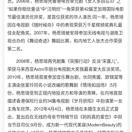
员。2006年，杨思琦凭香港电台单元剧《女人多自在3》之
“如果你相信童话”中“汪明欣”一角荣获第42届芝加哥国际电影
节最佳演员优异奖，是首位获奖的华人演员;同一年，杨思琦
因在电视剧《随时候命》中的表现荣获万千星辉颁奖典礼最
佳女配角奖。2007年，杨思琦被安排参加无线电视与湖南卫
视合办的《舞动奇迹》舞蹈比赛，和内地艺人张杰合作荣获
第二名。
2008年，杨思琦再凭剧集《突围行动》反派“宋嘉儿”，
荣获马来西亚Astro华丽台电视剧大奖我最喜爱大反派奖项。
2010年，杨思琦首度参加音乐舞台剧，伙同焦媛、欧锦棠等
主演由张爱玲同名小说改编的歌舞剧《情场如战场》;5月
份，杨思琦受到正规内地投资方和导演的青睐，在内地首部
描述香港保险行业的34集电视剧《岁月骄阳》中扮演第一女
主角车欣萍。2012年4月4日，杨思琦在未婚生女后正式复
出，复出后在无线的母亲节特辑节目《妈妈真的爱您》中担
当节目司仪;9月份，成为新一代现代美容(ModernBeauty)的