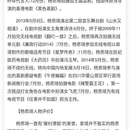
纤体代言人;12月份，杨思琦拍摄由王晶监制，钱国伟担当导
演的香港电影《黑色喜剧》。
2013年5月9日，杨思琦演出第二部音乐舞台剧《山水又
相逢》，在剧中扮演女主角黄诗诗;6月份，终于继2009年11
月拍完无线电视剧《翻叮一族》之后，杨思琦再次拍摄无线
单元剧《廉政行动2014》;7月份，杨思琦参加无线电视以高
清制作的歌唱选秀节目《星梦传奇》;11月份，杨思琦在民初
医药电视剧《大药坊》中扮演冯玉琴。2014年5月份，杨思
琦不续约无线，转向中国内地发展;5月18日，杨思琦参与演
出的喜剧悬疑电影《午夜蝙蝠》在四川华蓥山景区举行首场
新闻推行会;7月份，杨思琦拍摄电影《辣警霸王花》，第一
次挑战打女角色在电影中扮演女飞虎;7月份，杨思琦为有线
电视节目《往事并不如烟》担当主持。
【杨思琦人物评价】
杨思琦一直有“屋村港姐”的美誉，家境并不殷实的杨思