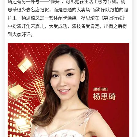
琦还有另一外号——“悭妹”，可见她在生活上极为节省。杨
思琦很少去名店扫货，而是普通的大卖场;而狗仔队跟拍的照
片里，杨思琦总是一套休闲卡通装。杨思琦在《突围行动》
中扮演奸角宋嘉儿，大受成功，演技备受肯定，出街之后得
到大家好评。