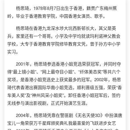
杨思琦，1978年8月7日出生于香港，籍贯广东梅州蕉
岭，毕业于香港教育学院，中国香港女演员、歌手。
杨思琦在香港九龙深水埗大坑西新邨长大，其父是英
兵，家里还有一个哥哥。小学及中学均就读玛利诺神父教会
学校，大专于香港教育学院修毕教育文凭，曾于孙方中小学
实习。
2001年，杨思琦参选香港小姐竞选荣获冠军，并同时夺
得“最上镜小姐”、“网上最夺目小姐”、“纤体美态奖”等共六个
奖项，是香港小姐竞选史上获奖最多的冠军。2002年，杨思
琦代表香港出赛国际华裔小姐竞选，顺利晋级五强，荣获“香
车美人奖”及“神州风采小姐奖”。卸任香港小姐冠军后，签约
无线参与演出影视剧，正式开始演艺生涯。
2004年，杨思琦凭靠在警匪剧《无名天使3D》中扮演唐
宝儿一角荣获万千星辉颁奖典礼我最喜爱的飞跃进步女艺