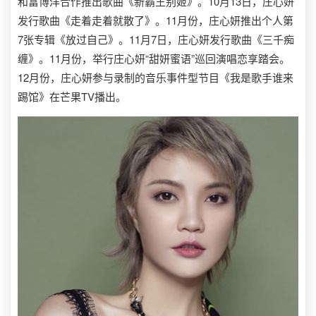
和富博洋合作推出歌曲《新霸王别姬》。10月13日，庄心妍
发行歌曲《走着走着就散了》。11月份，庄心妍推出个人第
7张专辑《放过自己》。11月7日，庄心妍发行歌曲《三千痴
缠》。11月份，举行庄心妍“甜妍蜜语”巡回演唱恋享踏会。
12月份，庄心妍参与录制的音乐事件型节目《我是歌手谁来
踢馆》在芒果TV播出。