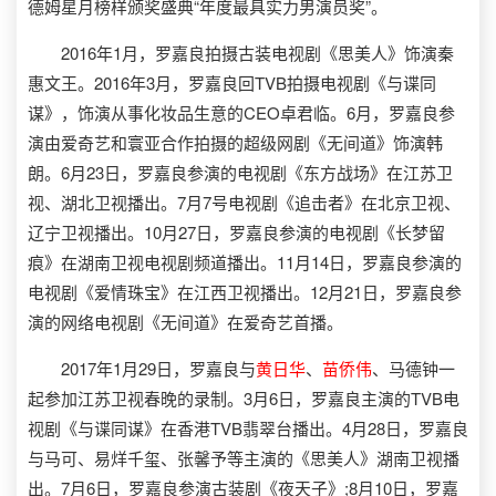
德姆星月榜样颁奖盛典“年度最具实力男演员奖”。
2016年1月，罗嘉良拍摄古装电视剧《思美人》饰演秦
惠文王。2016年3月，罗嘉良回TVB拍摄电视剧《与谍同
谋》，饰演从事化妆品生意的CEO卓君临。6月，罗嘉良参
演由爱奇艺和寰亚合作拍摄的超级网剧《无间道》饰演韩
朗。6月23日，罗嘉良参演的电视剧《东方战场》在江苏卫
视、湖北卫视播出。7月7号电视剧《追击者》在北京卫视、
辽宁卫视播出。10月27日，罗嘉良参演的电视剧《长梦留
痕》在湖南卫视电视剧频道播出。11月14日，罗嘉良参演的
电视剧《爱情珠宝》在江西卫视播出。12月21日，罗嘉良参
演的网络电视剧《无间道》在爱奇艺首播。
2017年1月29日，罗嘉良与
黄日华
、
苗侨伟
、马德钟一
起参加江苏卫视春晚的录制。3月6日，罗嘉良主演的TVB电
视剧《与谍同谋》在香港TVB翡翠台播出。4月28日，罗嘉良
与马可、易烊千玺、张馨予等主演的《思美人》湖南卫视播
出。7月6日，罗嘉良参演古装剧《夜天子》;8月10日，罗嘉