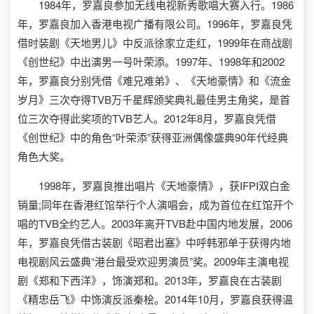
1984年，罗嘉良参加无线电视新秀歌唱大赛入行。1986
年，罗嘉良加入香港电视广播有限公司。1996年，罗嘉良凭
借时装剧《天地男儿》中反派徐家立走红，1999年在商战剧
《创世纪》中出演男一号叶荣添。1997年、1998年和2002
年，罗嘉良分别凭借《难兄难弟》、《天地豪情》和《流金
岁月》三次夺得TVB万千星辉颁奖典礼最佳男主角奖，是首
位三次夺得此奖项的TVB艺人。2012年8月，罗嘉良凭借
《创世纪》中的角色“叶荣添”获得亚洲偶像盛典90年代经典
角色大奖。
1998年，罗嘉良推出唱片《天地豪情》，获IFPI双白金
销量;同年在香港红馆举行个人演唱会，成为首位在红馆开个
唱的TVB全约艺人。2003年离开TVB赴中国内地发展，2006
年，罗嘉良凭借古装剧《昭君出塞》中呼韩邪单于获得内地
电视剧风云盛典“港台最受欢迎男演员”奖。2009年主演电视
剧《郑和下西洋》，饰演郑和。2013年，罗嘉良在古装剧
《精忠岳飞》中饰演反派秦桧。2014年10月，罗嘉良获得温