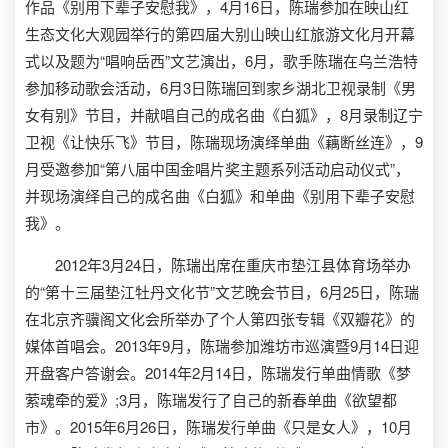
作品《别用下辈子安慰我》，4月16日，陈瑞参加在映山红
生态文化大观园举行的第四届大别山映山红旅游文化月开幕
式以及题为“唱响岳西”文艺演出，6月，歌手陈瑞在乌兰浩特
参加移动歌会活动，6月3日陈瑞回到家乡湖北卫视录制《男
女有别》节目，并献唱自己的成名曲《白狐》，8月录制辽宁
卫视《让快乐飞》节目，陈瑞现场演绎单曲《藕断丝连》，9
月受邀参加“第八届中国金唱片奖主题系列活动启动仪式”，
并现场演绎自己的成名曲《白狐》和单曲《别用下辈子安慰
我》。
2012年3月24日，陈瑞出席在重庆市垫江县体育场举办
的“第十三届垫江牡丹文化节”文艺晚会节目，6月25日，陈瑞
在北京齐骥阁文化会所举办了个人第四张专辑《双瓣花》的
媒体首唱会。2013年9月，陈瑞参加潍坊市巡演暨9月14日迎
开盘客户答谢会。2014年2月14日，陈瑞发行单曲情歌《梦
萦魂牵的爱》;3月，陈瑞发行了自己的新春单曲《欲望都
市》。2015年6月26日，陈瑞发行单曲《只是女人》，10月