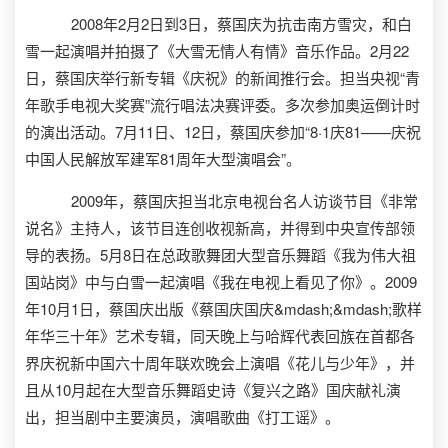
2008年2月2日到3日，蔡国庆为抗击南方雪灾，和白
雪一起演唱并拍摄了《大雪无情人有情》音乐作品。2月22
日，蔡国庆举行新专辑《庆祝》的新闻推行会。担当央视“青
年歌手电视大奖赛”流行唱法决赛评委。多次参加奥运倒计时
的演出活动。7月11日、12日，蔡国庆参加“8·1庆81——庆祝
中国人民解放军建军81周年大型演唱会”。
2009年，蔡国庆担当北京电视台名人访谈节目《非常
说名》主持人，该节目连创收视新高，并得到中央宣传部领
导的表扬。5月8日在总政歌舞团大型音乐舞蹈《我为伟大祖
国站岗》中与白雪一起演唱《我在电视上看见了你》。2009
年10月1日，蔡国庆出版《蔡国庆国庆&mdash;&mdash;歌样
年华三十年》艺术专辑，同天晚上与哈辉代表回族在首都各
界庆祝新中国六十周年联欢晚会上演唱《花儿与少年》，并
且从10月起在大型音乐舞蹈史诗《复兴之路》国庆献礼演
出，担当剧中主要演员，演唱歌曲《打工谣》。