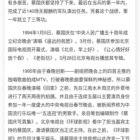
有多艰苦，蔡国庆都坚持了下来，最后在当兵的第一年内，
完成了近140场无报酬的军队演出任务。凭着这个战绩，第
一年就立了三等功。
1994年1月5日，蔡国庆在“中央人民广播五十周年成
立纪念晚会”演唱《遥远的祝愿》。3月份，蔡国庆参加北京
国际电视周开幕式，演唱《北京，早上好》、《让心情好好
放个假》、《老街坊》。3月28日北京电视台播放其专辑。
1995年由于春晚创新——剧组把晚会上的四首主推的
独唱歌曲拍成MTV，打破春晚歌曲要保鲜的神秘感，所以蔡
国庆在春晚演唱《回家》之前，先在江南水乡周庄的外景地
进行了两天两夜的拍摄。并且由于连续五届以主要演员身份
参加一年一度盛大的中央电视台春节晚会，被新闻界称为中
国流行乐坛唯一“五连冠”的男歌手。亲自筹划编辑制作《蔡
国庆写真集》。北京电视台《环球影视》看中了担当嘉宾主
持的蔡国庆，邀请蔡国庆当正式主持。在此之前，《环球影
视》的节目注重于娱乐，请蔡国庆主持是想以此改变一下节