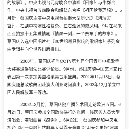
的故事》。中央电视台元宵晚会中演唱《回家》与牛群合
作。中央电视台五四晚会和解晓东合唱《祖国给我理想》。5
月份，蔡国庆主演中央电视台拍摄大型历史剧《海瑞罢
官》，在剧中扮演性格复杂、左右逢源的戴凤翔。9月在马来
西亚拍摄十五集爱情剧《情聚一刻，一个赛车手的故事》。
蔡国庆入选中国唱片社《20世纪最具影响的歌唱家》系列金
曲专辑并向全世界出版推出。
2000年，蔡国庆担当CCTV第九届全国青年电视歌手
大奖赛通俗唱法比赛评论员。9月份，蔡国庆随中国艺术家代
表团第一次参加美国格莱美音乐盛典。2001年11月15日，蔡
国庆随总政歌舞团赴澳大利亚访问演出。2002年12月荣立中
国人民解放军三等功。
2003年2月份，蔡国庆随广播艺术团走访欧洲五国。6
月21日，蔡国庆参加全国政协举行的慰问一线医务人员大型
演唱会，演唱曲目《感谢》。6月22日，蔡国庆参加中央电
视台《同一首歌》抗非典大型露天演唱会“明天会更好”演唱