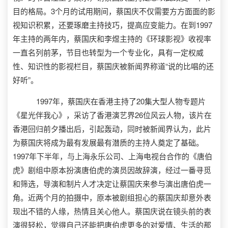
目的格局。3个月的试用期间，蔡国庆不仅需要方方面面的影
视知识积累，还要琢磨主持技巧，提高应变能力。在到1997
年主持的两年内，蔡国庆和李煜主持的《环球影视》收视率
一直名列前茅，节目也转型为一个专业化，具有一定权威
性、知识性的影视栏目，蔡国庆被新闻界称道“说的比唱的还
好听”。
1997年，蔡国庆在香港主持了20集大型人物专题片
《星光伴我心》，采访了香港演艺界26位风云人物，该片在
香港回归前夕播出后，引起轰动，同时被新闻界认为，此片
为蔡国庆将成为最有发展最有潜质的主持人奠定了基础。
1997年下半年，与上海永乐公司、上海电视台合作的《唐伯
虎》剧组中原本扮演唐伯虎的演员因故辞演，经过一番寻觅
和筛选，导演和制片人才决定让蔡国庆来参与演出唐伯虎一
角。近两个月的拍摄中，原本被剧组担心的蔡国庆却意外表
现出不错的人缘，热情且关心他人。蔡国庆说在镜头前的表
演很轻松，觉得自己还能把唐伯虎更多的对爱情、生活的那