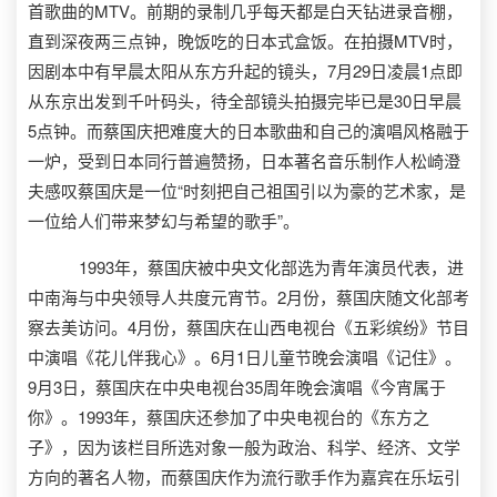
首歌曲的MTV。前期的录制几乎每天都是白天钻进录音棚，
直到深夜两三点钟，晚饭吃的日本式盒饭。在拍摄MTV时，
因剧本中有早晨太阳从东方升起的镜头，7月29日凌晨1点即
从东京出发到千叶码头，待全部镜头拍摄完毕已是30日早晨
5点钟。而蔡国庆把难度大的日本歌曲和自己的演唱风格融于
一炉，受到日本同行普遍赞扬，日本著名音乐制作人松崎澄
夫感叹蔡国庆是一位“时刻把自己祖国引以为豪的艺术家，是
一位给人们带来梦幻与希望的歌手”。
1993年，蔡国庆被中央文化部选为青年演员代表，进
中南海与中央领导人共度元宵节。2月份，蔡国庆随文化部考
察去美访问。4月份，蔡国庆在山西电视台《五彩缤纷》节目
中演唱《花儿伴我心》。6月1日儿童节晚会演唱《记住》。
9月3日，蔡国庆在中央电视台35周年晚会演唱《今宵属于
你》。1993年，蔡国庆还参加了中央电视台的《东方之
子》，因为该栏目所选对象一般为政治、科学、经济、文学
方向的著名人物，而蔡国庆作为流行歌手作为嘉宾在乐坛引