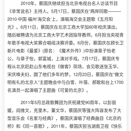
2010年，蔡国庆继续担当北京电视台名人访谈节目
《非常说名》主持人。5月17日，蔡国庆在“两岸同歌———
2010·中国·福州‘海交会’上，演唱海交会主题歌《五月阳
光》。6月11日，蔡国庆在北京工商大学加60年校庆演出，
随后被聘请为北京工商大学艺术团指导教师。6月担当央视青
年歌手电视大奖赛合唱组决赛评委。6月份，蔡国庆在顾长卫
新片电影《最爱》(原名：《魔术外传》)中扮演章子怡老
公，与章子怡，郭富城，上演对手戏。7月17日，蔡国庆专
程从北京赶赴山东电视台《做客》现场，会见歌迷张玉华、
宋庆唤夫妇，圆了他们多年的梦。12月23日，蔡国庆在“做文
明有礼的北京人”主题晚会中与白雪、叶蓓、郝歌和台上1700
名演员一起演唱了主题曲《可爱的北京》。
2011年5月总政歌舞团为庆祝建党90周年，以彭丽
媛，阎维文，克里木，董文华，蔡国庆等强大阵容发布了大
型音乐会《名家与经典》，蔡国庆演唱了经典曲目《北京的
桥》和《同一首歌》。2011年，蔡国庆担当湖南卫视《快乐