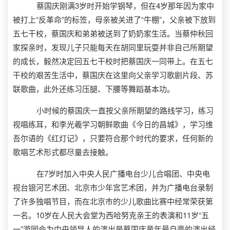
蔡国庆刚满3岁时开始学钢琴，但在4岁那年因为家中
被打上“反革命”的标签，母亲被关进了“牛棚”，父亲被下放到
五七干校，蔡国庆和弟弟被送到了奶奶家生活。当蔡仲秋回
家探亲时，发现儿子只能每天在胡同里玩耍并非自己所期望
的成长，毅然决定回五七干校时把蔡国庆一同带上。在五七
干校的艰苦生活中，蔡国庆在这里向父亲学习歌剧片段、苏
联歌曲，此外还练习压腿、下腰等舞蹈基本功。
小时候的蔡国庆一直按父亲所期望的路线学习，练习
视唱练耳，和李光羲学习朝鲜歌曲《今日的昌城》，学习维
吾尔语的《红灯记》，只要符合那个时代的要求，任何新的
歌唱艺术形式都尽量去接触。
在7岁时加入中央人民广播电台少儿合唱团、中央电
视台银河艺术团、北京市少年宫艺术团，并为广播电台录制
了许多独唱节目，而在北京市的少儿歌曲比赛中经常荣获第
一名。10岁在人民大会堂为西哈努克亲王的表演和11岁“五
一”游园会为中央领导人的演出是蔡国庆童年最自豪的演出经