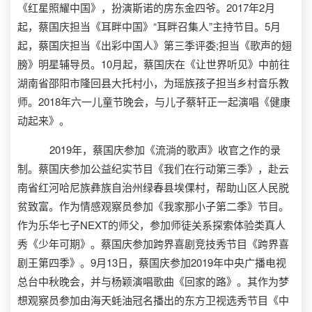
《红星照耀中国》，扮演斯诺的房东金四爷。2017年2月
起，蔡国庆担当《耳畔中国》“耳畔召集人”主持节目。5月
起，蔡国庆担当《出彩中国人》第三季评委;担当《歌声的翅
膀》明星辅导员。10月起，蔡国庆在《让世界听见》中前往
湖南省邵阳市隆回县大托村小，为瑶族孩子担当乡村音乐教
师。2018年六一儿童节晚会，与儿子蔡轩正一起演唱《健康
动起来》。
2019年，蔡国庆参加《流淌的歌声》收官之作的录
制。蔡国庆参加公益纪实节目《我们在行动第三季》，赴云
南省红河哈尼族彝族自治州绿春县埃倮村，帮助山区人民脱
贫致富。作为情感观察员参加《我家那小子第二季》节目。
作为乐华七子NEXT的师父，参加师徒关系探索体验类真人
秀《少年可期》。蔡国庆参加跨界喜剧竞技秀节目《跨界喜
剧王第四季》。9月13日，蔡国庆参加2019年中央广播电视
总台中秋晚会，并与杨颖演唱歌曲《回家的路》。其作为梦
想观察员参加由海天蚝油冠名播出的东方卫视选秀节目《中