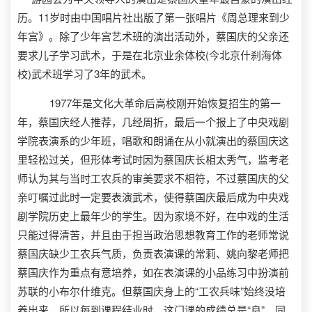
历。11岁时由中国唱片社出版了第一张唱片《周总理来到少
年宫》。除了少年宫艺术班的演出活动外，蔡国庆的父亲还
要求儿子学习武术，于是在北京业余体校(今北京什刹海体
校)武术班学习了3年的武术。
1977年是文化大革命后高校刚开始恢复招生的第一
年，蔡国庆经人推荐，几经周折，最后一个报上了中央戏剧
学院表演系的少年班，唱歌和朗诵在从小就演出的蔡国庆这
里轻松过关，但形体考试时因为蔡国庆长相太秀气，监考老
师认为其与当时工农兵的审美要求不相符，不过蔡国庆的父
亲叮嘱过此时一定要表演武术，使得蔡国庆最后成为中央戏
剧学院历史上最年少的学生。因为家境不好，在中戏的生活
只能过得清苦，并且由于担当政治思想教育工作的老师常说
蔡国庆缺少工农兵气质，负责表演课的常莉、姚向黎老师把
蔡国庆作为重点有意培养，如在表演课的小品练习中扮演前
苏联的小布尔什维克。但蔡国庆身上的“工农兵味”始终没培
养出来，所以每到课程结业时，这门课的成绩总是“良”。同