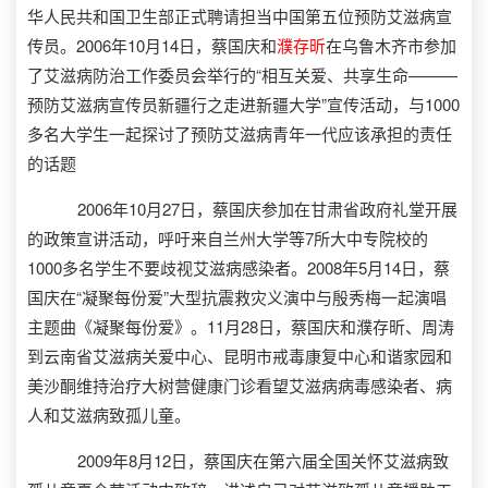
华人民共和国卫生部正式聘请担当中国第五位预防艾滋病宣
传员。2006年10月14日，蔡国庆和
濮存昕
在乌鲁木齐市参加
了艾滋病防治工作委员会举行的“相互关爱、共享生命———
预防艾滋病宣传员新疆行之走进新疆大学”宣传活动，与1000
多名大学生一起探讨了预防艾滋病青年一代应该承担的责任
的话题
2006年10月27日，蔡国庆参加在甘肃省政府礼堂开展
的政策宣讲活动，呼吁来自兰州大学等7所大中专院校的
1000多名学生不要歧视艾滋病感染者。2008年5月14日，蔡
国庆在“凝聚每份爱”大型抗震救灾义演中与殷秀梅一起演唱
主题曲《凝聚每份爱》。11月28日，蔡国庆和濮存昕、周涛
到云南省艾滋病关爱中心、昆明市戒毒康复中心和谐家园和
美沙酮维持治疗大树营健康门诊看望艾滋病病毒感染者、病
人和艾滋病致孤儿童。
2009年8月12日，蔡国庆在第六届全国关怀艾滋病致