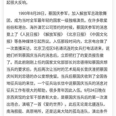
起很大反响。
1993年8月28日，蔡国庆参军，加入解放军总政歌舞
团，成为当时全军最年轻的国家一级独唱演员。在许多歌星
纷纷和港台、海外演艺公司签约的时候，蔡国庆参军的消息
登上了《人民日报》《解放军报》《北京日报》《中国文化
报》等各种媒体引起热议。入伍那段时间内，北京电台做了
一次直播采访，北京卫戍区5名通讯连的女兵打电话进来，说
她们听到蔡国庆当兵的消息后，立即把打了的复员报告撤
了。而此前刚刚上任的国家文化部部长刘忠德得知蔡国庆想
当兵的要求后，先后两次让当时的艺术局局长曾庆淮把蔡国
庆叫到刘忠德的办公室想挽留。当兵后蔡国庆收到了全国各
地征兵站的来信，一个征兵站长信中说蔡国庆当兵的消息对
征兵工作有很大的帮助，很多青年因此入伍。9月24日晚在
京西宾馆的全军干部表彰大会，是蔡国庆当兵后的第一次演
出场合，演唱了一首《爱的世界》。此后无论是北疆连队、
南海舰艇、高原哨所，还是远离大陆的孤岛连队，演出条件