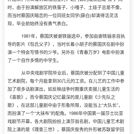
时，由于扮演解放区的铁蛋子、小嘎子、土娃子总是不像，
而当时蔡国庆暗恋的一位同班女同学(薛白)却演得活灵活
现，毕业前始终没有勇气表白。
1981年，蔡国庆被谢铁骊选中，参加由谢铁骊亲自执
导的影片《包氏父子》，当时长着小胡子的蔡国庆在剧中扮
演一个特会写情书的少爷。另外在《青春万岁》电影中扮演
了一个自作多情的中学生。
从中央戏剧学院毕业后，蔡国庆被分配到了中国儿童
艺术剧院，每个月能拿到30几元的工资。在儿艺的工作中参
加了很多话剧演出，如反映战争时期重庆卖报儿童生活的
《喜歌》。而令蔡国庆记忆最深的是儿童剧《少先队之
歌》，在这部儿童剧中由于形象所限，没能当上“大队长”，
而扮演了一个“大抹布”的配角。1986年中国第一届莎士比亚
戏剧节开幕，各大剧院纷纷上演莎翁名剧，中国儿童艺术剧
院上演的是《理查三世》，蔡国庆俊秀的外形被苏联留学回