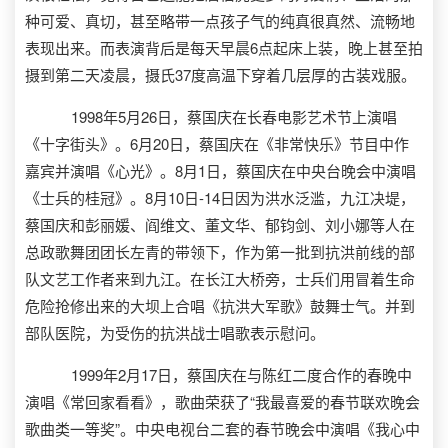
种可爱、真切，甚至略带一点孩子气的纯真很真然、流畅地
表现出来。而表演背后是每天早晨6点起床上装，晚上甚至拍
摄到第二天凌晨，摄氏37度高温下穿着几层厚的古装戏服。
1998年5月26日，蔡国庆在长春电影艺术节上演唱
《十字街头》。6月20日，蔡国庆在《非常快乐》节目中作
嘉宾并演唱《心光》。8月1日，蔡国庆在中央台晚会中演唱
《士兵的桂冠》。8月10日-14日因为洪水泛滥，九江决堤，
蔡国庆和彭丽媛、阎维文、董文华、郁钧剑、刘小娜等人在
总政歌舞团团长左青的带领下，作为第一批到抗洪前线的部
队文艺工作者来到九江。在长江大桥旁，士兵们用冒着生命
危险抢修出来的大坝上合唱《抗洪大军歌》鼓舞士气。并到
部队医院，为受伤的抗洪战士唱歌表示慰问。
1999年2月17日，蔡国庆在与陈红二度合作的春晚中
演唱《常回家看看》，歌曲荣获了“我最喜爱的春节联欢晚会
歌曲类一等奖”。中央电视台二套的春节晚会中演唱《我心中