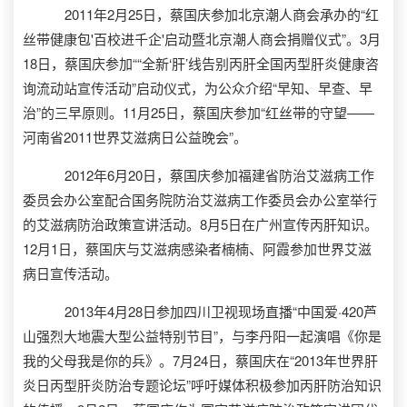
2011年2月25日，蔡国庆参加北京潮人商会承办的“红
丝带健康包'百校进千企'启动暨北京潮人商会捐赠仪式”。3月
18日，蔡国庆参加““全新‘肝’线告别丙肝全国丙型肝炎健康咨
询流动站宣传活动”启动仪式，为公众介绍“早知、早查、早
治”的三早原则。11月25日，蔡国庆参加“红丝带的守望——
河南省2011世界艾滋病日公益晚会”。
2012年6月20日，蔡国庆参加福建省防治艾滋病工作
委员会办公室配合国务院防治艾滋病工作委员会办公室举行
的艾滋病防治政策宣讲活动。8月5日在广州宣传丙肝知识。
12月1日，蔡国庆与艾滋病感染者楠楠、阿霞参加世界艾滋
病日宣传活动。
2013年4月28日参加四川卫视现场直播“中国爱·420芦
山强烈大地震大型公益特别节目”，与李丹阳一起演唱《你是
我的父母我是你的兵》。7月24日，蔡国庆在“2013年世界肝
炎日丙型肝炎防治专题论坛”呼吁媒体积极参加丙肝防治知识