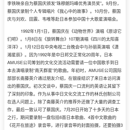
李铁映亲自为蔡国庆颁发“珠穆朗玛峰优秀演员奖”。9月份，
蔡国庆录制个人专辑唱片《我心中的故事》。10月份，蔡国
庆与刘欢、田震、韦唯等赴日本参加中国十大歌星演唱会。
1992年1月1日，蔡国庆在《动物世界》演唱《原谅它
们吧》。1月8日在《旋转舞台》107期演唱《四川的太阳喜
洋洋》。1月12日在中央电视二台晚会中与孙丽英演唱《潇
湘星辰》。因为1992年是中日邦交正常化20周年，日本
AMUSE公司筹划的文化交流活动需要请一位中国歌手到日
本去演唱录制“南天群星”的歌曲。年初时，AMUSE公司国际
部部长斋藤英介通过朋友介绍，在银座结识了来日本访问演
出的蔡国庆。初次交谈中，蔡国庆一口流利的英语让其留下
了深刻的印象。作为从事中日文化交流工作的林氏创制公司
在选人问题上，除了斋藤英介的推荐外还做了大量的调查工
作，最后一致认可了蔡国庆。7月20日开始了十多天的日本
之行，期间要录制一盘包括6首日本歌曲、4首中文歌曲的
《花开在旅途》录音带，进行录音带的封面拍摄，还要拍摄3