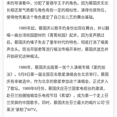
来的导演看中，分配了爱德华王子的角色。因为蔡国庆无论
长相还是气质都与角色有些一定的相似性，演得也很到位，
使得他凭着这个角色奠定了自己在儿艺的舞台基础。
1985年起，蔡国庆以歌手的身份出现在舞台，并以翻
唱一曲台湾校园题材的《菁菁校园》起步。因为变声期过
后，蔡国庆的嗓子失去了童年时代的特色，彻底打消了唱美
声念头。而当邓丽君等流行唱法传唱开来时，蔡国庆迷恋并
开始研究这种唱法。
1986年，蔡国庆出版第一张个人演唱专辑《爱的加
法》。5月9日第一届全国百名歌星演唱会在北京举行，蔡国
庆有幸被选中，作为北京的歌星参加这个演唱会，正式步入
了歌坛。1989年8月份，蔡国庆应芬兰国家电视台的邀请，
赴芬兰拍摄独唱音乐电视节目《希望》，成为第一个走上芬
兰荧屏的中国歌手。同时，蔡国庆在芬兰最大的唱片公司“芬
莱沃”录制了MTV。