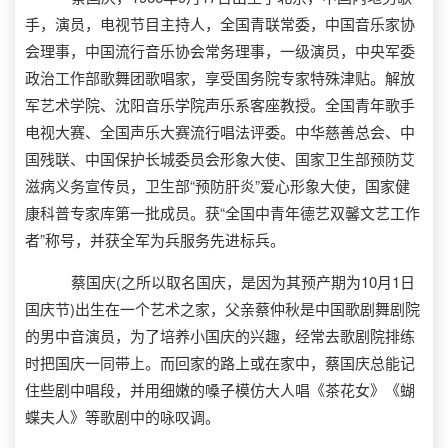
手，演员，电视节目主持人，全国青联常委，中国音乐家协
会理事，中国流行音乐协会常务理事，一级演员，中央军委
政治工作部歌舞团歌唱家，享受国务院专家特殊津贴。解放
军艺术学院、沈阳音乐学院声乐系客座教授。全国青年歌手
电视大赛、全国声乐大赛流行唱法评委。中华慈善总会、中
国残联、中国保护长城委员会形象大使、国家卫生部预防艾
滋病义务宣传员，卫生部“预防肝炎”爱心形象大使，国家健
康科普专家库第一批成员。获“全国中青年德艺双馨文艺工作
者”称号，并获全军为兵服务先进标兵。
蔡国庆(之所以取名国庆，是因为其预产期为10月1日
国庆节)出生在一个艺术之家，父亲蔡仲秋是中国歌剧舞剧院
的男中音演员，为了培养小国庆的兴趣，经常去歌剧院排练
时把国庆一同带上。而回家的路上或在家中，蔡国庆总能记
住些剧中唱段，并用细嫩的嗓子模仿大人唱《茶花女》《蝴
蝶夫人》等歌剧中的咏叹调。