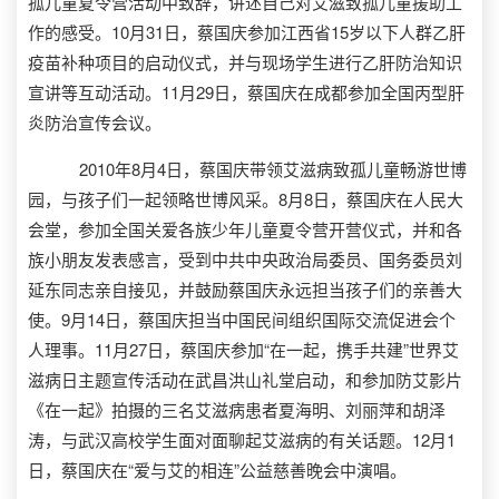
孤儿童夏令营活动中致辞，讲述自己对艾滋致孤儿童援助工
作的感受。10月31日，蔡国庆参加江西省15岁以下人群乙肝
疫苗补种项目的启动仪式，并与现场学生进行乙肝防治知识
宣讲等互动活动。11月29日，蔡国庆在成都参加全国丙型肝
炎防治宣传会议。
2010年8月4日，蔡国庆带领艾滋病致孤儿童畅游世博
园，与孩子们一起领略世博风采。8月8日，蔡国庆在人民大
会堂，参加全国关爱各族少年儿童夏令营开营仪式，并和各
族小朋友发表感言，受到中共中央政治局委员、国务委员刘
延东同志亲自接见，并鼓励蔡国庆永远担当孩子们的亲善大
使。9月14日，蔡国庆担当中国民间组织国际交流促进会个
人理事。11月27日，蔡国庆参加“在一起，携手共建”世界艾
滋病日主题宣传活动在武昌洪山礼堂启动，和参加防艾影片
《在一起》拍摄的三名艾滋病患者夏海明、刘丽萍和胡泽
涛，与武汉高校学生面对面聊起艾滋病的有关话题。12月1
日，蔡国庆在“爱与艾的相连”公益慈善晚会中演唱。