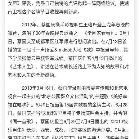
女声》评委，凭靠自己独特的点评掀起一阵网络热议，使湖
南卫视这个名牌节目收视再创新高。
2012年，蔡国庆携手影视明星王珞丹登上龙年春晚的
舞台，演唱了30年春晚经典歌曲之一《常回家看看》。3月1
日，蔡国庆至成都军区红军师进行慰问演出。在7月13日首
播的第一届《一声所爱&middot;大地飞歌》中担当导师，其
下学员张倩云荣获亚军成绩。蔡国庆作客4月13日播出的
《艺术人生》，讲述在艺术成长道路上不为人知的故事和对
艺术和人生的全新感悟。
2013年3月16日，蔡国庆录制由市委宣传部和北京电
视台一起主办的“北京公园群众文化活动”的主题歌《美好幸
福在唱响》。5月9日担当第15届青歌赛的金牌主考。6月28
日，蔡国庆担当“天籁和声”黑鸭子专场演唱会主持，并合唱
《同一首歌》。蔡国庆担当6月29至7月6日播出的《2013快
乐男生》长沙、西安、成都、北京赛区的海选评委。9月起，
蔡国庆担当广东卫视《技行天下》栏目主持人。演唱并命名