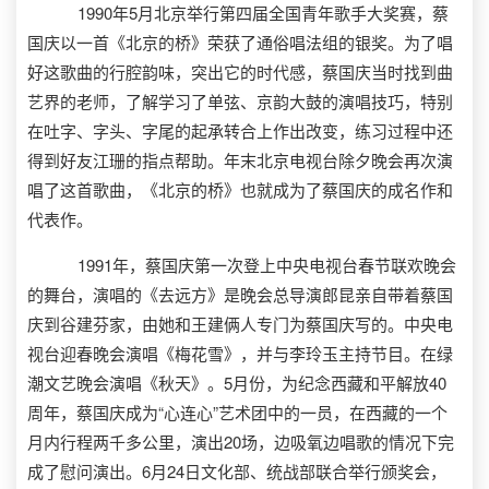
1990年5月北京举行第四届全国青年歌手大奖赛，蔡
国庆以一首《北京的桥》荣获了通俗唱法组的银奖。为了唱
好这歌曲的行腔韵味，突出它的时代感，蔡国庆当时找到曲
艺界的老师，了解学习了单弦、京韵大鼓的演唱技巧，特别
在吐字、字头、字尾的起承转合上作出改变，练习过程中还
得到好友江珊的指点帮助。年末北京电视台除夕晚会再次演
唱了这首歌曲，《北京的桥》也就成为了蔡国庆的成名作和
代表作。
1991年，蔡国庆第一次登上中央电视台春节联欢晚会
的舞台，演唱的《去远方》是晚会总导演郎昆亲自带着蔡国
庆到谷建芬家，由她和王建俩人专门为蔡国庆写的。中央电
视台迎春晚会演唱《梅花雪》，并与李玲玉主持节目。在绿
潮文艺晚会演唱《秋天》。5月份，为纪念西藏和平解放40
周年，蔡国庆成为“心连心”艺术团中的一员，在西藏的一个
月内行程两千多公里，演出20场，边吸氧边唱歌的情况下完
成了慰问演出。6月24日文化部、统战部联合举行颁奖会，