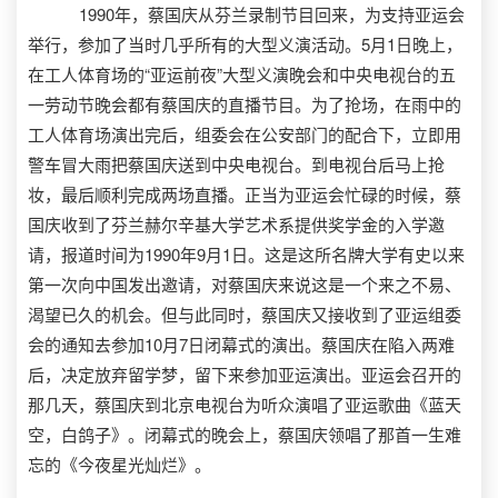
1990年，蔡国庆从芬兰录制节目回来，为支持亚运会
举行，参加了当时几乎所有的大型义演活动。5月1日晚上，
在工人体育场的“亚运前夜”大型义演晚会和中央电视台的五
一劳动节晚会都有蔡国庆的直播节目。为了抢场，在雨中的
工人体育场演出完后，组委会在公安部门的配合下，立即用
警车冒大雨把蔡国庆送到中央电视台。到电视台后马上抢
妆，最后顺利完成两场直播。正当为亚运会忙碌的时候，蔡
国庆收到了芬兰赫尔辛基大学艺术系提供奖学金的入学邀
请，报道时间为1990年9月1日。这是这所名牌大学有史以来
第一次向中国发出邀请，对蔡国庆来说这是一个来之不易、
渴望已久的机会。但与此同时，蔡国庆又接收到了亚运组委
会的通知去参加10月7日闭幕式的演出。蔡国庆在陷入两难
后，决定放弃留学梦，留下来参加亚运演出。亚运会召开的
那几天，蔡国庆到北京电视台为听众演唱了亚运歌曲《蓝天
空，白鸽子》。闭幕式的晚会上，蔡国庆领唱了那首一生难
忘的《今夜星光灿烂》。