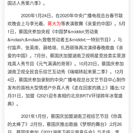
国达人秀第六季》。
2020年1月24日，在2020年中央广播电视总台春节联
欢晚会上与李光羲、
蒋大为
等表演歌舞《亲爱的中国》。5月
1日，蔡国庆参加央视《中国梦&middot;劳动美
&mdash;&mdash;致敬劳动者五&middot;一特别节目》，与
付笛声、张英席、薛皓垠、扎西顿珠再次演绎春晚歌曲《亲
爱的中国》。7月份，蔡国庆加盟湖南卫视明星竞技类实景游
戏真人秀节目《元气满满的哥哥》。10月23日，蔡国庆参加
湖南卫视全民音乐综艺互动秀《嗨唱转起来第二季》。12月
4日，蔡国庆参加录制的中央广播电视总台文艺节目中心制作
发布的首档大型情感户外真人秀《走在回家的路上》播出;12
月31日，加盟《2021迎冬奥相约北京BRTV环球跨年冰雪盛
典》。
2021年1月份，蔡国庆加盟湖南卫视综艺节目《你真
的太棒了》;2月份，蔡国庆推出歌曲《梦想的舞台》;2月26
日，蔡国庆参加《2021湖南卫视元宵喜乐会》与孟佳、李