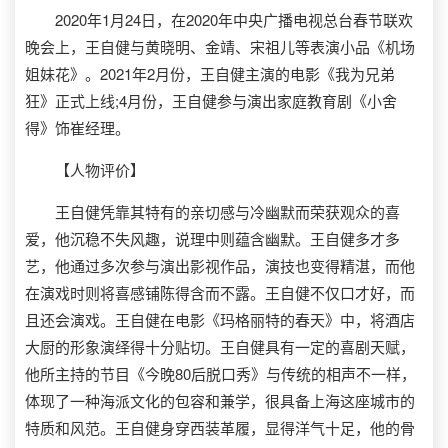
2020年1月24日，在2020年中央广播电视总台春节联欢
晚会上，王自健与黄晓明、金靖、宋祖儿等表演小品《机场
姐妹花》。2021年2月份，王自健主演的电影《我为兄弟
狂》正式上线;4月份，王自健参与演出家庭教育剧《小舍
得》饰崔经理。
【人物评价】
王自健凭靠其特有的亲切感与冷幽默而荣获观众的喜
爱，他沉稳不失风趣，说理中则蕴含幽默。王自健多才多
艺，他通过多次参与演出影视作品，演技也变得精湛，而他
在演戏时则将喜感铺陈得含而不露。王自健不仅口才好，而
且还会演戏。王自健在电影《玛格丽特的春天》中，将酒店
大厨的形象演绎得十分贴切。王自健具有一定的喜剧天赋，
他所主持的节目《今晚80后脱口秀》与传统的相声不一样，
体现了一种海派文化的包容和兼学，很具备上海这座城市的
特质和风范。王自健身穿西装革履，显得洋气十足，他的骨