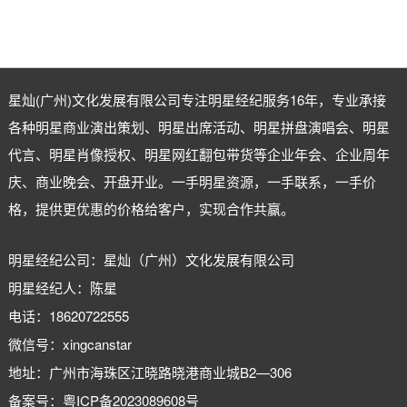
星灿(广州)文化发展有限公司专注
明星经纪
服务16年，专业承接
各种明星商业演出策划、明星出席活动、明星拼盘演唱会、明星
代言、明星肖像授权、明星网红翻包带货等企业年会、企业周年
庆、商业晚会、开盘开业。一手明星资源，一手联系，一手价
格，提供更优惠的价格给客户，实现合作共赢。
明星经纪公司：星灿（广州）文化发展有限公司
明星经纪人：陈星
电话：18620722555
微信号：xingcanstar
地址：广州市海珠区江晓路晓港商业城B2—306
备案号：
粤ICP备2023089608号