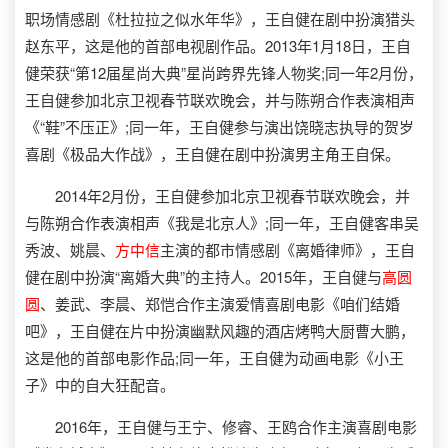
职场情感剧《杜拉拉之似水年华》，王自健在剧中扮演猎头
赵东平，这是他的首部电视剧作品。2013年1月18日，王自
健荣获“第12届星尚大典”星尚跨界先锋人物奖;同一年2月份，
王自健参加北京卫视春节联欢晚会，并与陈朔合作表演相声
《“鞋”不压正》;同一年，王自健参与演出饶晓志执导的贺岁
喜剧《极品大作战》，王自健在剧中扮演男主角王自保。
2014年2月份，王自健参加北京卫视春节联欢晚会，并
与陈朔合作表演相声《我是北京人》;同一年，王自健客串吴
秀波、姚晨、
方中信
主演的都市情感剧《离婚律师》，王自
健在剧中扮演“离婚大典”的主持人。2015年，王自健与
高圆
圆
、姜武、李晨、郑恺合作主演爱情喜剧电影《咱们结婚
吧》，王自健在片中扮演幽默风趣的酒店烤鸭大厨曹大鹏，
这是他的首部电影作品;同一年，王自健为动画电影《小王
子》中的自大狂配音。
2016年，王自健与王宁、修睿、王鸥合作主演喜剧电影