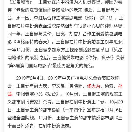
《发条城市》，王自健在片中扮演为人机灵睿智、却因为看
穿了老板的洗钱伎俩而身陷险境的老宋;随后，王自健与万
茜、周一围、李虹辰合作主演喜剧电影《你好，疯子!》，王
自健在片中扮演表面道貌岸然但却有很多小心思的律师马睿;
同一年，王自健与艾伦、田亮、胡杏儿合作主演爱情喜剧电
影《玛格丽特的春天》，王自健在片中扮演婚宴主厨牟瓜;同
一年11月份，王自健参加东方卫视原创话题喜剧节目《笑星
闯地球》的录制;之后，王自健凭靠电影《你好，疯子!》荣获
“第8届澳门国际电影节”最佳男配角奖的提名。
2019年2月4日，2019年中央广播电视总台春节联欢晚
会，王自健与尚大庆、李文启、黄晓娟、
佟大为
、杨紫、
孙
茜
、李闯表演小品《站台》。10月份，王自健主演的现实主
义都市剧《安家》杀青，王自健在剧中扮演王子健。10月29
日，王自健主演的都市喜剧《一车四仆》宣布定档11月16日
登陆全国院线。11月份，王自健主演的都市情感都市剧《三
十而已》杀青，在剧中扮演张志。