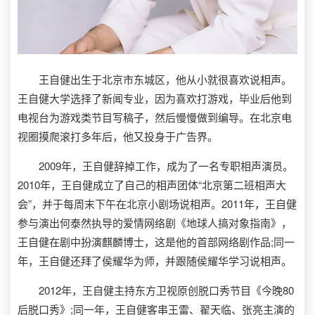
王自健出生于北京市东城区，他从小就很喜欢说相声。
王自健大学选择了新闻专业，因为喜欢打游戏，毕业后他到
电视台为游戏类节目写稿子，然后慢慢做到编导。在北京电
视圈摸爬滚打多年后，他又投身于广告界。
2009年，王自健辞掉工作，成为了一名专职相声演员。
2010年，王自健成立了自己的相声团体“北京第二班相声大
会”，并于每周末下午在北京小剧场说相声。2011年，王自健
参与演出何泰然执导的爱情网络剧《地球人搞对象指南》，
王自健在剧中扮演麒麟博士，这是他的首部网络剧作品;同一
年，王自健还拜了侯耀华为师，并跟随侯耀华学习说相声。
2012年，王自健主持东方卫视原创脱口秀节目《今晚80
后脱口秀》;同一年，王自健客串王雷、翟天临、张亮主演的