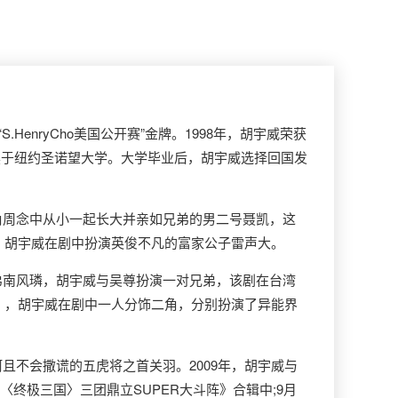
nryCho美国公开赛”金牌。1998年，胡宇威荣获
一名。胡宇威大学就读于纽约圣诺望大学。大学毕业后，胡宇威选择回国发
角周念中从小一起长大并亲如兄弟的男二号聂凯，这
，胡宇威在剧中扮演英俊不凡的富家公子雷声大。
弟南风璘，胡宇威与吴尊扮演一对兄弟，该剧在台湾
》，胡宇威在剧中一人分饰二角，分别扮演了异能界
不会撒谎的五虎将之首关羽。2009年，胡宇威与
终极三国〉三团鼎立SUPER大斗阵》合辑中;9月