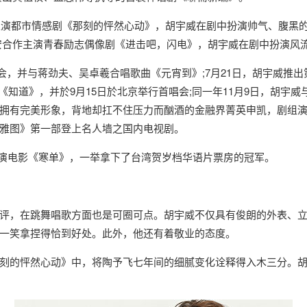
演都市情感剧《那刻的怦然心动》，胡宇威在剧中扮演帅气、腹黑的男
安合作主演青春励志偶像剧《进击吧，闪电》，胡宇威在剧中扮演风
，并与蒋劲夫、吴卓羲合唱歌曲《元宵到》;7月21日，胡宇威推出第二
的爱》、《知道》，并於9月15日於北京举行首唱会;同一年11月9日，
拥有完美形象，背地却扛不住压力而酗酒的金融界菁英申凯，剧组
雅图》第一部登上名人墙之国内电视剧。
主演电影《寒单》，一举拿下了台湾贺岁档华语片票房的冠军。
，在跳舞唱歌方面也是可圈可点。胡宇威不仅具有俊朗的外表、立
一笑拿捏得恰到好处。此外，他还有着敬业的态度。
的怦然心动》中，将陶予飞七年间的细腻变化诠释得入木三分。胡