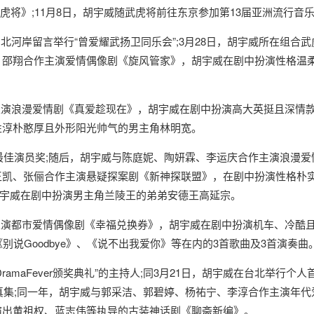
虎将》;11月8日，胡宇威随武虎将前往东京参加第13届亚洲流行音
河岸留言举行“曾爱耀武扬卫同乐会”;3月28日，胡宇威所在组合武
、邵翔合作主演爱情偶像剧《旋风管家》，胡宇威在剧中扮演性格温柔
演浪漫爱情剧《真爱趁现在》，胡宇威在剧中扮演高大英挺且深情款
性淳朴憨厚且外形阳光帅气的男主角林明宽。
人大赏”最佳演员奖;随后，胡宇威与陈庭妮、陶妍霖、李运庆合作主演浪
王凯、张俪合作主演悬疑探案剧《新神探联盟》，在剧中扮演性格朴实
宇威在剧中扮演男主角兰陵王的弟弟安德王高延宗。
演都市爱情偶像剧《幸福兑换券》，胡宇威在剧中扮演机车、冷酷且追
说Goodbye》、《说不出我爱你》等在内的3首歌曲及3首演奏曲
amaFever颁奖典礼”的主持人;同3月21日，胡宇威在台北举行个
写真集;同一年，胡宇威与郭采洁、郭碧婷、杨祐宁、李淳合作主演年
演出黄祖权、蓝志伟等执导的古装神话剧《聊斋新编》。