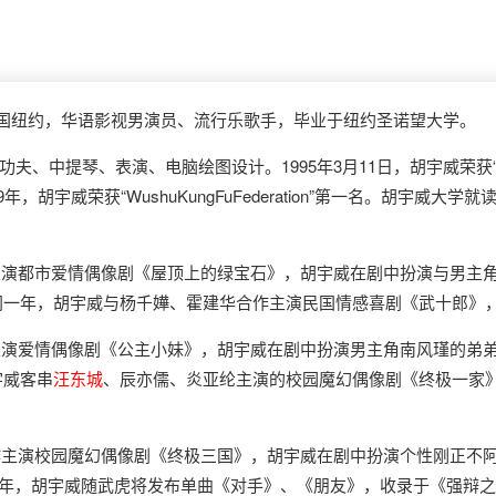
美国纽约，华语影视男演员、流行乐歌手，毕业于纽约圣诺望大学。
提琴、表演、电脑绘图设计。1995年3月11日，胡宇威荣获“S.He
K.F”第三名。1999年，胡宇威荣获“WushuKungFuFederation”第
演都市爱情偶像剧《屋顶上的绿宝石》，胡宇威在剧中扮演与男主
同一年，胡宇威与杨千嬅、霍建华合作主演民国情感喜剧《武十郎》
主演爱情偶像剧《公主小妹》，胡宇威在剧中扮演男主角南风瑾的弟
宇威客串
汪东城
、辰亦儒、炎亚纶主演的校园魔幻偶像剧《终极一家
主演校园魔幻偶像剧《终极三国》，胡宇威在剧中扮演个性刚正不阿且
一年，胡宇威随武虎将发布单曲《对手》、《朋友》，收录于《强辩之〈