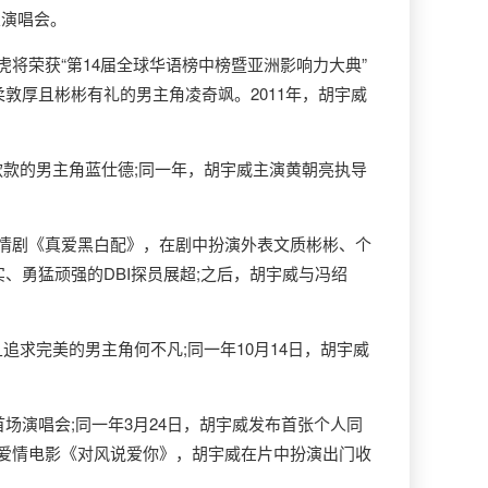
乐演唱会。
虎将荣获“第14届全球华语榜中榜暨亚洲影响力大典”
敦厚且彬彬有礼的男主角凌奇飒。2011年，胡宇威
款的男主角蓝仕德;同一年，胡宇威主演黄朝亮执导
漫爱情剧《真爱黑白配》，在剧中扮演外表文质彬彬、个
、勇猛顽强的DBI探员展超;之后，胡宇威与冯绍
求完美的男主角何不凡;同一年10月14日，胡宇威
。
人首场演唱会;同一年3月24日，胡宇威发布首张个人同
代爱情电影《对风说爱你》，胡宇威在片中扮演出门收