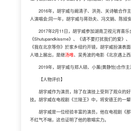
2016年，胡宇威与阚清子、洪尧、关诗敏合作主
人演唱会;同一年，胡宇威与蒋劲夫、冯文娟、陈娅
2017年2月11日，胡宇威参加湖南卫视元宵喜乐会
《Shutupandkissme》、《请不要打扰我们
《我在北京等你》於家乡纽约开镜，胡宇威扮演表面
人墙上展出，是继
汤唯
、吴秀波的电影《北京遇上西
2019年，胡宇威与郑人硕、小薰(黄静怡)合作
【人物评价】
胡宇威作为演员，除了在演技上受到了观众的好评
技。胡宇威在电视剧《兰陵王》中，将安德王的一颦
胡宇威是一位经验丰富的演员，他在电视剧《那刻
不红气不喘，这也证明了他的歌唱实力。