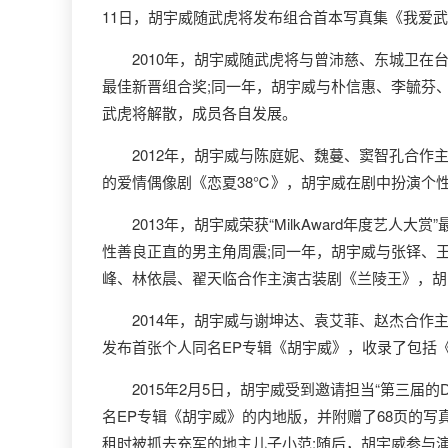
11日，胡宇威随武虎将发布组合首本写真集《我爱武
2010年，胡宇威随武虎将与曾沛慈、东城卫在台北
最佳新晋组合奖;同一年，胡宇威与朴信惠、李毓芬
武虎将解散，成员各自发展。
2012年，胡宇威与陈庭妮、魏蔓、窦智孔合作主
的爱情偶像剧《恋夏38℃》，胡宇威在剧中扮演个
2013年，胡宇威荣获“MilkAward年度艺
性善良正直的男主角周震;同一年，胡宇威与张铎、
峰、林依晨、翟天临合作主演古装剧《兰陵王》，胡
2014年，胡宇威与谢坤达、袁艾菲、赵杰合作主
发布首张个人同名EP专辑《胡宇威》，收录了包括《别
2015年2月5日，胡宇威受到邀请担当“第三届的Dr
名EP专辑《胡宇威》的内地版，并附赠了68页的
租时被抓去充军的地主儿子小范;随后，胡宇威参与