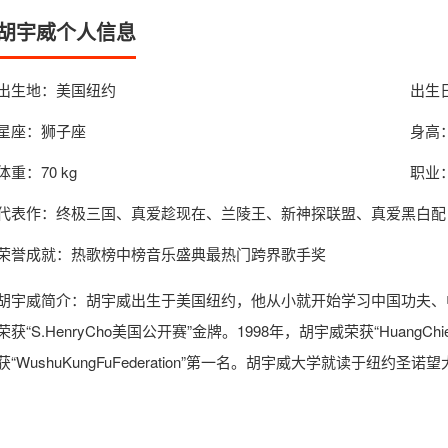
胡宇威个人信息
出生地：美国纽约
出生日
星座：狮子座
身高：
体重：70 kg
职业
代表作：终极三国、真爱趁现在、兰陵王、新神探联盟、真爱黑白配
荣誉成就：热歌榜中榜音乐盛典最热门跨界歌手奖
胡宇威简介
：胡宇威出生于美国纽约，他从小就开始学习中国功夫、中
荣获“S.HenryCho美国公开赛”金牌。1998年，胡宇威荣获“HuangChienL
获“WushuKungFuFederation”第一名。胡宇威大学就读于纽约圣