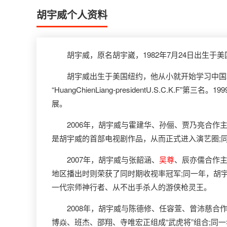
胡宇威个人资料
胡宇威，原名胡宇崴，1982年7月24日出生于
胡宇威出生于美国纽约，他从小就开始学习中国功夫、中
“HuangChienLiang-presidentU.S.C.
展。
2006年，胡宇威与霍建华、孙俪、贾乃亮合作主
是胡宇威的首部电视剧作品，从而正式进入演艺圈;
2007年，胡宇威与张韶涵、
吴尊
、辰亦儒合作
地区播出时则荣获了同时期收视率冠军;同一年，胡
一代宗师神行者、从不出手杀人的游侠枪灵王。
2008年，胡宇威与陈德修、任容萱、曾沛慈合作
博焱、班杰、邵翔、寺唯宏正组成“武虎将”组合;同