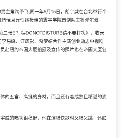
主角陶予飞;同一年5月15日，胡宇威在台北举行个
流倜傥且异性缘极佳的震宇学院击剑队主将邓尓豪。
张EP《#DONOTDISTURB请不要打扰》，收录
胡宇威与李易峰、江疏影、蒋梦婕合作主演创业励志电视剧
演员赴纽约帝国大厦拍摄及宣传的照片也在帝国大厦名
体的五官、高挺的身材，而且还有着成熟且精湛的演
宇威的唱功很稳健，他在演唱快歌时又唱又跳，还脸