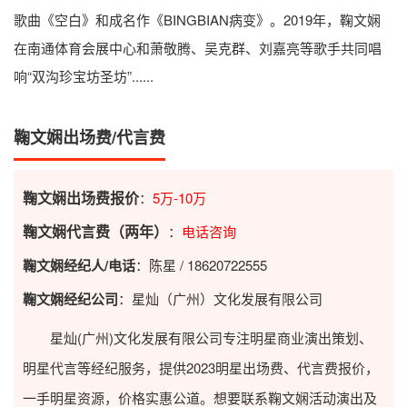
歌曲《空白》和成名作《BINGBIAN病变》。2019年，鞠文娴
在南通体育会展中心和萧敬腾、吴克群、刘嘉亮等歌手共同唱
响“双沟珍宝坊圣坊”......
鞠文娴出场费/代言费
鞠文娴出场费报价
：
5万-10万
鞠文娴代言费（两年）
：
电话咨询
鞠文娴经纪人/电话
：陈星 / 18620722555
鞠文娴经纪公司
：星灿（广州）文化发展有限公司
星灿(广州)文化发展有限公司专注明星商业演出策划、
明星代言等经纪服务，提供2023
明星出场费
、代言费报价，
一手明星资源，价格实惠公道。想要联系鞠文娴活动演出及