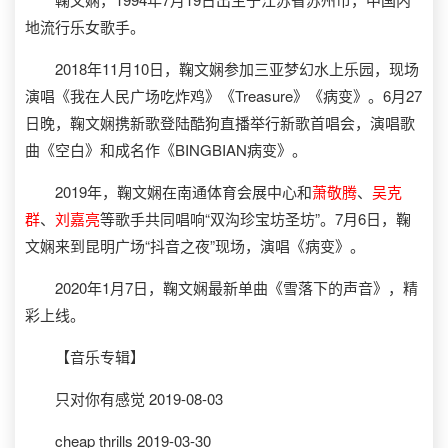
地流行乐女歌手。
2018年11月10日，鞠文娴参加三亚梦幻水上乐园，现场
演唱《我在人民广场吃炸鸡》《Treasure》《病变》。6月27
日晚，鞠文娴携新歌登陆酷狗直播举行新歌首唱会，演唱歌
曲《空白》和成名作《BINGBIAN病变》。
2019年，鞠文娴在南通体育会展中心和
萧敬腾
、
吴克
群
、
刘嘉亮
等歌手共同唱响“双沟珍宝坊圣坊”。7月6日，鞠
文娴来到昆明广场“抖音之夜”现场，演唱《病变》。
2020年1月7日，鞠文娴最新单曲《雪落下的声音》，精
彩上线。
【音乐专辑】
只对你有感觉 2019-08-03
cheap thrills 2019-03-30