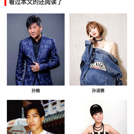
看过本文的还阅读了
孙楠
孙语赛