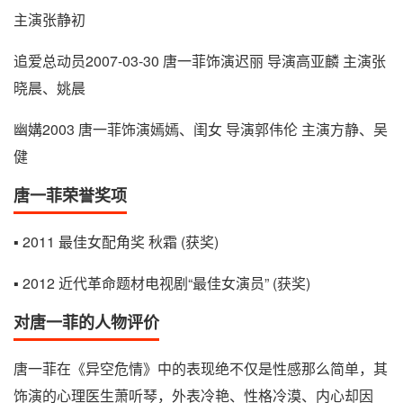
主演张静初
追爱总动员2007-03-30 唐一菲饰演迟丽 导演高亚麟 主演张
晓晨、姚晨
幽媾2003 唐一菲饰演嫣嫣、闺女 导演郭伟伦 主演方静、吴
健
唐一菲荣誉奖项
▪ 2011 最佳女配角奖 秋霜 (获奖)
▪ 2012 近代革命题材电视剧“最佳女演员” (获奖)
对唐一菲的人物评价
唐一菲在《异空危情》中的表现绝不仅是性感那么简单，其
饰演的心理医生萧听琴，外表冷艳、性格冷漠、内心却因