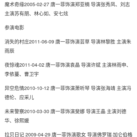
魔术奇缘2005-02-27 唐一菲饰演郑亚楠 导演张秀凤、刘志
主演苏有朋、林心如、安七炫
参演电影
消失的村庄2011-06-09 唐一菲饰演芸草 导演林黎胜 主演朱
雨辰
夜惊魂2011-04-02 唐一菲饰演袁晶 导演许斌 主演林雨申、
李依蔓、曹卫宇
异空危情2010-10-12 唐一菲饰演萧听琴 导演张海靖 主演冯
德伦、应采儿
未来警察2010-03-30 唐一菲饰演斐娜 导演王晶 主演刘德
华、徐熙媛
拉贝日记 2009-04-29 唐一菲饰演歌女 导演佛罗瑞·加仑伯格