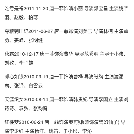
吃亏是福2011-11-20 唐一菲饰演小丽 导演郭宝昌 主演姚芊
羽、赵毅、柏寒
夺粮剿匪记2011-06-27 唐一菲饰演刘美玉 导演林楠 主演董
勇、姜峰、张明健
秋霜2010-12-17 唐一菲饰演费华 导演范秀明 主演于小伟、
刘孜、李子雄
郎心如铁2010-09-19 唐一菲饰演曹桦 导演张旗 主演凌潇
肃、张铎、白雪云
天涯织女2010-08-14 唐一菲饰演韩贵妃 导演李国立 主演刘
诗诗、袁弘、张钧甯
红楼梦2010-06-24 唐一菲饰演秦可卿(兼饰演警幻仙子) 导
演李少红 主演杨洋、姚笛、于小彤、李沁