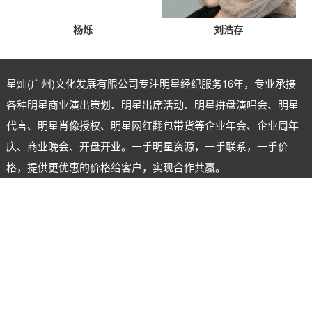
杨烁
刘浩存
星灿(广州)文化发展有限公司专注
明星经纪
服务16年，专业承接
各种明星商业演出策划、明星出席活动、明星拼盘演唱会、明星
代言、明星肖像授权、明星网红翻包带货等企业年会、企业周年
庆、商业晚会、开盘开业。一手明星资源，一手联系，一手价
格，提供更优惠的价格给客户，实现合作共赢。
明星经纪公司：星灿（广州）文化发展有限公司
明星经纪人：陈星
电话：18620722555
微信号：xingcanstar
地址：广州市海珠区江晓路晓港商业城B2—306