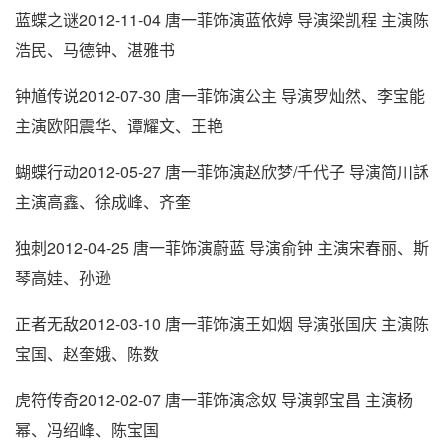
蓝蝶之谜2012-11-04 唐一菲饰演蓝依婷 导演梁凯程 主演陈
浩民、马德钟、湛雅书
钟馗传说2012-07-30 唐一菲饰演公主 导演罗灿然、李宝能
主演欧阳震华、谭耀文、王艳
蝴蝶行动2012-05-27 唐一菲饰演赵欣梦/千代子 导演简川訸
主演高鑫、徐成峰、齐奎
独刺2012-04-25 唐一菲饰演蔚蓝 导演俞钟 主演宋春丽、斯
琴高娃、孙逊
正者无敌2012-03-10 唐一菲饰演王如烟 导演张国庆 主演陈
宝国、赵奎娥、陈数
虎符传奇2012-02-07 唐一菲饰演念奴 导演郭宝昌 主演杨
幂、冯绍峰、陈宝国