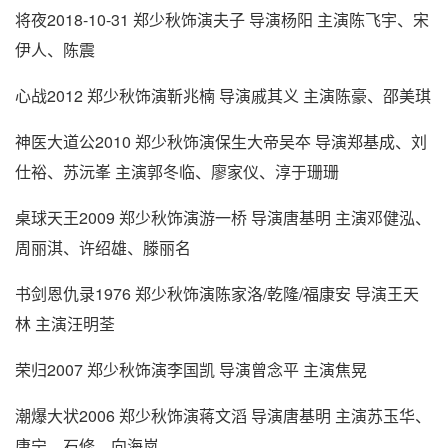
将夜2018-10-31 郑少秋饰演夫子 导演杨阳 主演陈飞宇、宋
伊人、陈震
心战2012 郑少秋饰演靳兆楠 导演戚其义 主演陈豪、邵美琪
神医大道公2010 郑少秋饰演保生大帝吴夲 导演郑基成、刘
仕裕、苏沅峯 主演郭冬临、廖家仪、淳于珊珊
桌球天王2009 郑少秋饰演游一桥 导演唐基明 主演邓健泓、
周丽淇、许绍雄、滕丽名
书剑恩仇录1976 郑少秋饰演陈家洛/乾隆/福康安 导演王天
林 主演汪明荃
荣归2007 郑少秋饰演李国凯 导演曾念平 主演焦晃
潮爆大状2006 郑少秋饰演蒋文滔 导演唐基明 主演苏玉华、
唐宁、石修、向海岚