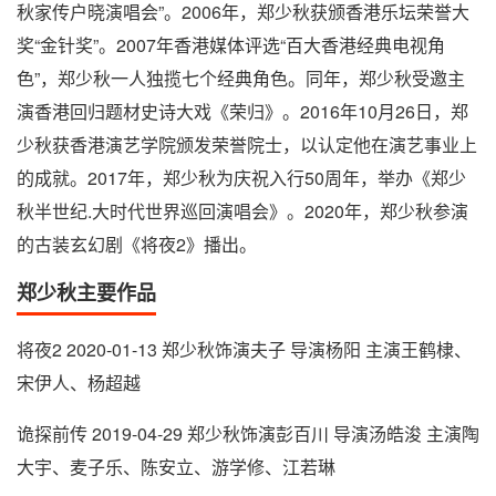
秋家传户晓演唱会”。2006年，郑少秋获颁香港乐坛荣誉大
奖“金针奖”。2007年香港媒体评选“百大香港经典电视角
色”，郑少秋一人独揽七个经典角色。同年，郑少秋受邀主
演香港回归题材史诗大戏《荣归》。2016年10月26日，郑
少秋获香港演艺学院颁发荣誉院士，以认定他在演艺事业上
的成就。2017年，郑少秋为庆祝入行50周年，举办《郑少
秋半世纪.大时代世界巡回演唱会》。2020年，郑少秋参演
的古装玄幻剧《将夜2》播出。
郑少秋主要作品
将夜2 2020-01-13 郑少秋饰演夫子 导演杨阳 主演王鹤棣、
宋伊人、杨超越
诡探前传 2019-04-29 郑少秋饰演彭百川 导演汤皓浚 主演陶
大宇、麦子乐、陈安立、游学修、江若琳