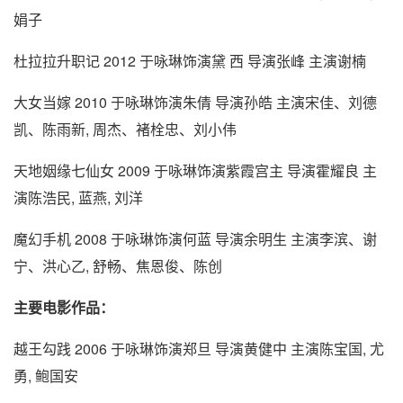
娟子
杜拉拉升职记 2012 于咏琳饰演黛 西 导演张峰 主演谢楠
大女当嫁 2010 于咏琳饰演朱倩 导演孙皓 主演宋佳、刘德
凯、陈雨新, 周杰、褚栓忠、刘小伟
天地姻缘七仙女 2009 于咏琳饰演紫霞宫主 导演霍耀良 主
演陈浩民, 蓝燕, 刘洋
魔幻手机 2008 于咏琳饰演何蓝 导演余明生 主演李滨、谢
宁、洪心乙, 舒畅、焦恩俊、陈创
主要电影作品：
越王勾践 2006 于咏琳饰演郑旦 导演黄健中 主演陈宝国, 尤
勇, 鲍国安