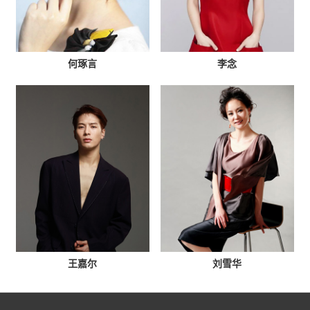
何琢言
李念
王嘉尔
刘雪华