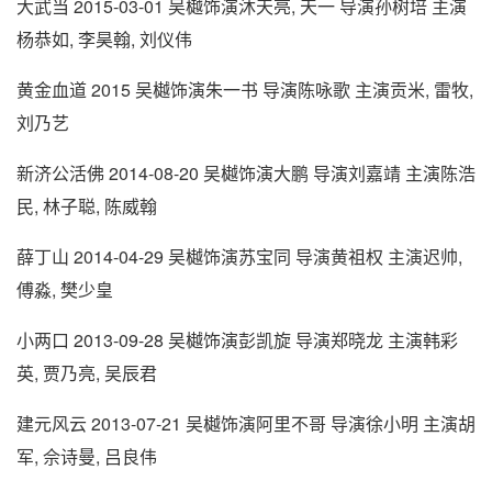
大武当 2015-03-01 吴樾饰演沐天亮, 天一 导演孙树培 主演
杨恭如, 李昊翰, 刘仪伟
黄金血道 2015 吴樾饰演朱一书 导演陈咏歌 主演贡米, 雷牧,
刘乃艺
新济公活佛 2014-08-20 吴樾饰演大鹏 导演刘嘉靖 主演陈浩
民, 林子聪, 陈威翰
薛丁山 2014-04-29 吴樾饰演苏宝同 导演黄祖权 主演迟帅,
傅淼, 樊少皇
小两口 2013-09-28 吴樾饰演彭凯旋 导演郑晓龙 主演韩彩
英, 贾乃亮, 吴辰君
建元风云 2013-07-21 吴樾饰演阿里不哥 导演徐小明 主演胡
军, 佘诗曼, 吕良伟