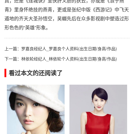
真，还是《连城诀》里侠肝义胆的狄云，亦或是《浪子燕
青》里身怀绝技的燕青，更或是张纪中版《西游记》中飞天
遁地的齐天大圣孙悟空，吴樾先后在众多影视剧中塑造过形
形色色的“英雄”形象。
上一篇：
罗嘉良经纪人_罗嘉良个人资料(出生日期/身高/作品)
下一篇：
林依轮经纪人_林依轮个人资料(出生日期/身高/作品)
看过本文的还阅读了