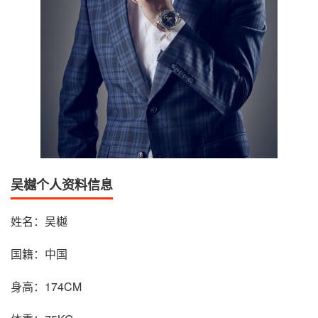
吴樾个人资料信息
姓名：吴樾
国籍：中国
身高：174CM