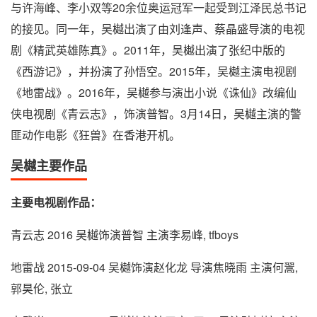
与许海峰、李小双等20余位奥运冠军一起受到江泽民总书记
的接见。同一年，吴樾出演了由刘逢声、蔡晶盛导演的电视
剧《精武英雄陈真》。2011年，吴樾出演了张纪中版的
《西游记》，并扮演了孙悟空。2015年，吴樾主演电视剧
《地雷战》。2016年，吴樾参与演出小说《诛仙》改编仙
侠电视剧《青云志》，饰演普智。3月14日，吴樾主演的警
匪动作电影《狂兽》在香港开机。
吴樾主要作品
主要电视剧作品：
青云志 2016 吴樾饰演普智 主演李易峰, tfboys
地雷战 2015-09-04 吴樾饰演赵化龙 导演焦晓雨 主演何翯,
郭昊伦, 张立