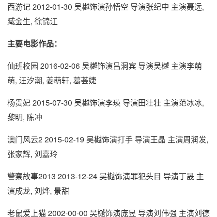
西游记 2012-01-30 吴樾饰演孙悟空 导演张纪中 主演聂远,
臧金生, 徐锦江
主要电影作品：
仙班校园 2016-02-06 吴樾饰演吕洞宾 导演吴樾 主演李萌
萌, 汪汐潮, 姜萌轩, 葛荟婕
杨贵妃 2015-07-30 吴樾饰演李瑛 导演田壮壮 主演范冰冰,
黎明, 陈冲
澳门风云2 2015-02-19 吴樾饰演打手 导演王晶 主演周润发,
张家辉, 刘嘉玲
警察故事2013 2013-12-24 吴樾饰演罪犯头目 导演丁晟 主
演成龙, 刘烨, 景甜
老鼠爱上猫 2002-00-00 吴樾饰演庞昱 导演刘伟强 主演刘德