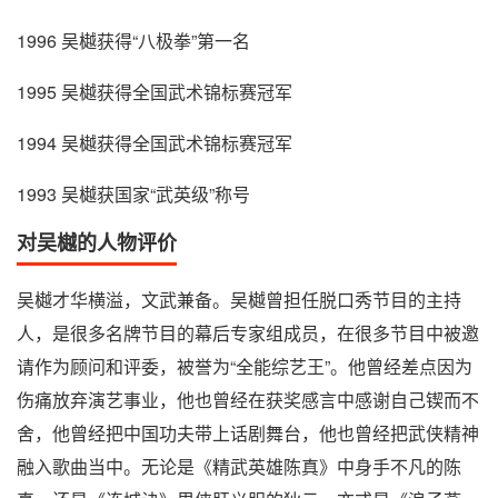
1996 吴樾获得“八极拳”第一名
1995 吴樾获得全国武术锦标赛冠军
1994 吴樾获得全国武术锦标赛冠军
1993 吴樾获国家“武英级”称号
对吴樾的人物评价
吴樾才华横溢，文武兼备。吴樾曾担任脱口秀节目的主持
人，是很多名牌节目的幕后专家组成员，在很多节目中被邀
请作为顾问和评委，被誉为“全能综艺王”。他曾经差点因为
伤痛放弃演艺事业，他也曾经在获奖感言中感谢自己锲而不
舍，他曾经把中国功夫带上话剧舞台，他也曾经把武侠精神
融入歌曲当中。无论是《精武英雄陈真》中身手不凡的陈