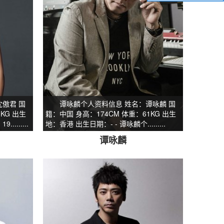
傲君 国
谭咏麟个人资料信息 姓名：谭咏麟 国
KG 出生
籍：中国 身高：174CM 体重：61KG 出生
......
地：香港 出生日期：- - 谭咏麟个.........
谭咏麟