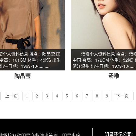
人资料信息 姓名：陶晶莹 国
汤唯个人资料信息 姓名：汤唯
身高：161CM 体重：45KG 出生
中国 身高：172CM 体重：52KG
日期：1969-10-.........
浙江温州 出生日期：1979-10-.......
陶晶莹
汤唯
上一页
1
2
3
4
5
6
7
8
9
下一页
明星经纪公司
专业承接各种明星商业演出策划、明星出席