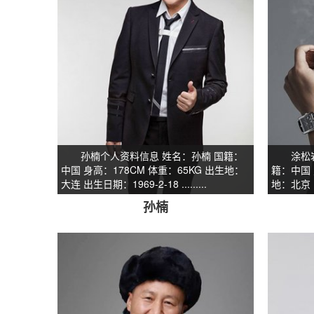
孙楠个人资料信息 姓名：孙楠 国籍：
涂松岩个
中国 身高：178CM 体重：65KG 出生地：
籍：中国 
大连 出生日期：1969-2-18 .........
地：北京 出生
孙楠