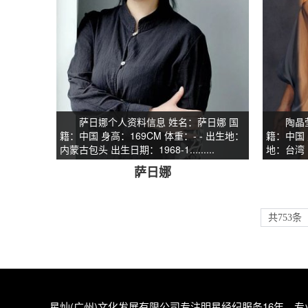
萨日娜个人资料信息 姓名：萨日娜 国
陶晶莹个
籍：中国 身高：169CM 体重：- - 出生地：
籍：中国 
内蒙古包头 出生日期：1968-1.........
地：台湾 出生
萨日娜
共753条
星灿(广州)文化发展有限公司专注
明星经纪
服务16年，