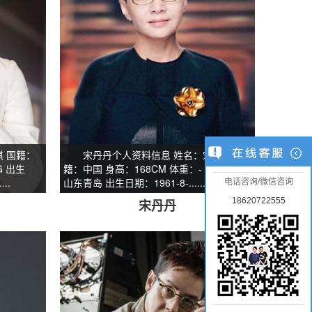
 国籍：
宋丹丹个人资料信息 姓名：宋丹丹 国
G 出生
籍：中国 身高：168CM 体重：- - 出生地：
..
山东青岛 出生日期：1961-8-.........
电话咨询/微信咨询
18620722555
宋丹丹