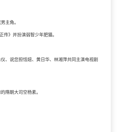
戒男主角。
猫正传》并扮演弱智少年肥猫。
咏仪、说您担恬妞、黄日华、林湘萍共同主演电视剧
辣的隋朝大司空杨素。