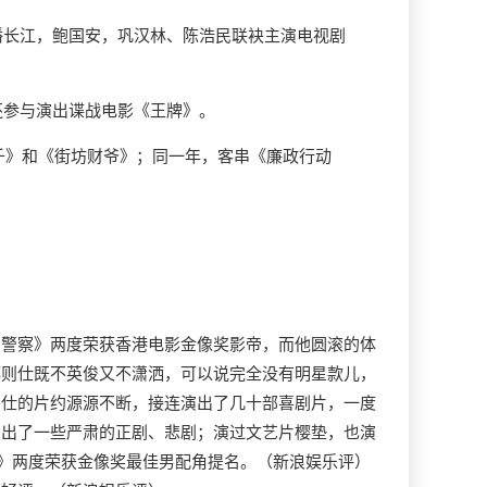
潘长江，鲍国安，巩汉林、陈浩民联袂主演电视剧
还参与演出谍战电影《王牌》。
老千》和《街坊财爷》；同一年，客串《廉政行动
的警察》两度荣获香港电影金像奖影帝，而他圆滚的体
郑则仕既不英俊又不潇洒，可以说完全没有明星款儿，
则仕的片约源源不断，接连演出了几十部喜剧片，一度
演出了一些严肃的正剧、悲剧；演过文艺片樱垫，也演
组》两度荣获金像奖最佳男配角提名。（新浪娱乐评）