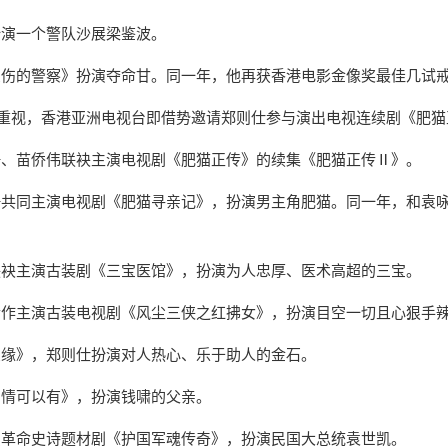
扮演一个警队沙展梁鉴波。
个受伤的警察》扮演夺命甘。同一年，他再获香港电影金像奖最佳几试
士的重视，香港亚洲电视台即借势邀请郑则仕参与演出电视连续剧《肥
起静、苗侨伟联袂主演电视剧《肥猫正传》的续集《肥猫正传Ⅱ》。
起静共同主演电视剧《肥猫寻亲记》，扮演男主角肥猫。同一年，和袁
旭联袂主演古装剧《三宝医馆》，扮演为人忠厚、医术高超的三宝。
光合作主演古装电视剧《风尘三侠之红拂女》，扮演目空一切且心狠手
良缘》，郑则仕扮演对人热心、乐于助人的金石。
爱情可以有》，扮演钱啸的父亲。
主演革命史诗题材剧《护国军魂传奇》，扮演民国大总统袁世凯。