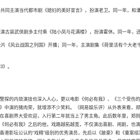
大治共同主演当代都市剧《媳妇的美好宣言》，扮演老卫。同一年，和
袂主演古装武侠剧多主付乘《陆小凤与花满楼》，扮演霍休。同一年，
史纪录片《风云战国之列国》开播；同一年，主演剧集《荷里活有个大
3》。
警探的内敛演技也深入人心，更以电影《何必有我》、《三个受伤
》中演的猪肉荣，就增添不少笑料。（网易娱乐评）从外表来看，
在喜剧界大受欢迎，入行第二年就当上了男主角。此后数年里，郑
《何必有我》之后的他，戏路越拓越宽，不仅演出喜剧、闹剧，也
香港影坛公认的“戏精”级别的优秀演员，先后以《跛豪》和《重案