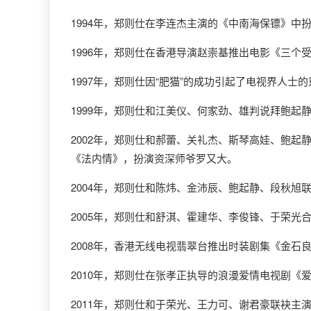
1994年，郑则仕在李连杰主演的《中南海保镖》中
1996年，郑则仕在香港导演赵崇基推出电影《三
1997年，郑则仕因“肥猫”的成功引起了电视界人
1999年，郑则仕和江美仪、何家劲、雄判说拜鲍
2002年，郑则仕和郝蕾、关礼杰、斯琴高娃、鲍
《法内情》，扮演资深师爷罗又大。
2004年，郑则仕和陈炜、金沛辰、鲍起静、段秋
2005年，郑则仕和舒淇、霍建华、李俊锋、于荣
2008年，香港无线电视翡翠台推出时装剧集《金石
2010年，郑则仕在张孝正执导的浪漫爱情电视剧《
2011年，郑则仕和于荣光、王力可、谢君豪联袂