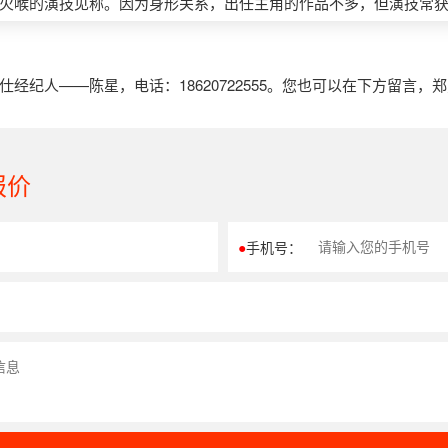
火喉的演技见称。因为身形关系，出任主角的作品不多，但演技常
纪人——陈星，电话：18620722555。您也可以在下方留言，
报价
●
手机号：