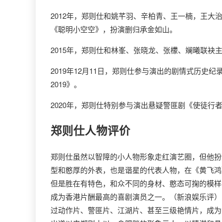
2012年，郑则仕和姚芊羽、辛柏青、王一楠，王
《聪明小空空》，扮演删归承金如山。
2015年，郑则仕和林峯、张晓龙、张檬、斓曦联
2019年12月11日，郑则仕参与演出的剧情式历
2019》。
2020年，郑则仕特别参与演出悬疑警匪剧《使徒行者
郑则仕
人物评价
郑则仕虽然以智障的小人物形象走红演艺圈，但他扮
型和憨厚的外表，也是谐星的代表人物，在《黄飞鸿
但是胜在有特色，和众不同的身材、憨态可掬的模样
成为香港片酬最高的喜剧演员之一。（新浪娱乐评）
过动作片、警匪片、江湖片、甚至三级艳情片，成为