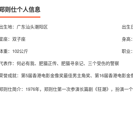
郑则仕个人信息
出生地：广东汕头潮阳区
出生日
星座：双子座
身高：
体重：102公斤
职业
代表作：何必有我、肥猫正传、肥猫寻亲记、三个受伤的警察
荣誉成就：第5届香港电影金像奖最佳男主角奖、第16届香港电影金
郑则仕简介
：1976年，郑则仕第一次参演长篇剧《狂潮》，扮演一个私家侦