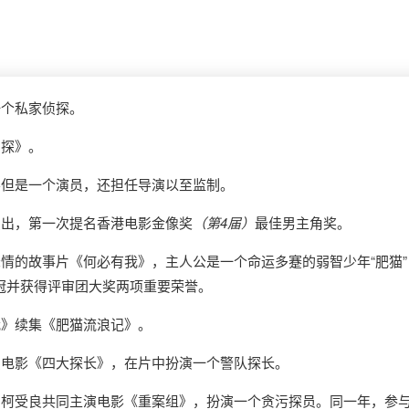
一个私家侦探。
神探》。
不但是一个演员，还担任导演以至监制。
演出，第一次提名香港电影金像奖
（第4届）
最佳男主角奖。
悲情的故事片《何必有我》，主人公是一个命运多蹇的弱智少年“肥猫
冠并获得评审团大奖两项重要荣誉。
我》续集《肥猫流浪记》。
演电影《四大探长》，在片中扮演一个警队探长。
光、柯受良共同主演电影《重案组》，扮演一个贪污探员。同一年，参