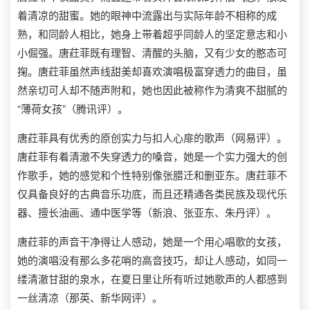
着清凉的甜蜜。她的眼神中流露出与实际年龄不相称的成
熟，和同龄人相比，她身上带着超乎同龄人的坚定意志和小
小倔强。唐荭菲既有理智、清醒的头脑，又有少女的憨态可
掬。唐荭菲虽然声线甜美却喜欢演唱极富穿透力的曲目，虽
然亲切可人却不随声附和，她也因此被称作为清爽不甜腻的
“薄荷女孩”（腾讯评）。
唐荭菲具有优秀的原创实力与扣人心扉的歌声（网易评）。
唐荭菲有着清澈不失穿透力的嗓音，她是一个实力强大的创
作歌手，她的感觉和个性特别像张腊迁和删亚东。唐荭菲不
仅具备良好的古典音乐功底，而且还精通各类民族及现代乐
器、擅长油画、通中医学等（新浪、张亚东、朱丹评）。
唐荭菲的声音干净得让人感动，她是一个用心唱歌的女孩，
她的演唱没有那么多花哨的高音技巧，却让人感动，如同一
缕清澈甘甜的泉水，在夏日里让所有听过她歌声的人都感到
一丝清凉（那英、新华网评）。