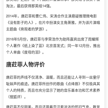
淘汰，最后获得那英组14强。
2014年，唐荭菲和曹仁伟、宋涛合作主演悬疑推理微电影
《没有影子的人》，在片中扮演女主角萧雅，并为该片演唱
主题曲《旁观者的梦游》。
2016年5月份，唐荭菲与李荣浩作为助阵嘉宾出席了周耀辉
个人著作《纸上染了蓝》北京首发式；同一年12月份，推出
个人单曲《度母的泪》。
唐荭菲
人物评价
唐荭菲的声线不仅清净、温暖，而且还能让人寻到一丝童仔
耻妹声的痕迹。唐荭菲所创作的歌曲《点绛唇》不仅极具其
个人的特质，而且也充分显示了她的音乐基本功和艺术素养
（搜狐评）。
唐荭菲不仅甜美，而且还带着页汗套浓浓的怀旧气息，散发