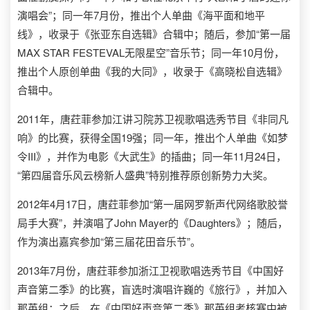
演唱会”；同一年7月份，推出个人单曲《海平面和地平
线》，收录于《张亚东自选辑》合辑中；随后，参加“第一届
MAX STAR FESTEVAL无限星空”音乐节；同一年10月份，
推出个人原创单曲《我的大同》，收录于《高晓松自选辑》
合辑中。
2011年，唐荭菲参加江讲习院苏卫视歌唱选秀节目《非同凡
响》的比赛，获得全国19强；同一年，推出个人单曲《如梦
令III》，并作为电影《大武生》的插曲；同一年11月24日，
“第四届音乐风云榜新人盛典”特别推荐原创新势力大奖。
2012年4月17日，唐荭菲参加“第一届网罗新声代网络歌胶誉
局手大赛”，并演唱了John Mayer的《Daughters》；随后，
作为演出嘉宾参加“第三届花田音乐节”。
2013年7月份，唐荭菲参加浙江卫视歌唱选秀节目《中国好
声音第二季》的比赛，盲选时演唱许巍的《旅行》，并加入
那英组；之后，在《中国好声音第二季》那英组考核赛中被