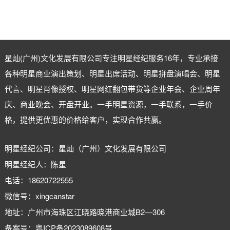
星灿(广州)文化发展有限公司专注
明星经纪
服务16年，专业承接
各种明星商业演出策划、明星出席活动、明星拼盘演唱会、明星
代言、明星肖像授权、明星网红翻包带货等企业年会、企业周年
庆、商业晚会、开盘开业。一手明星资源，一手联系，一手价
格，提供更优惠的价格给客户，实现合作共赢。
明星经纪公司：星灿（广州）文化发展有限公司
明星经纪人：陈星
电话：18620722555
微信号：xingcanstar
地址：广州市海珠区江晓路晓港商业城B2—306
备案号：
粤ICP备2023089608号