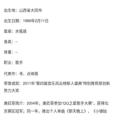
出生地：山西省大同市
出生日期：1986年2月11日
星座：水瓶座
身高：--
体重：--
职业：歌手
代表作：寻、点绛唇
荣誉成就：2011年“第四届音乐风云榜新人盛典”特别推荐原创新
势力大奖
唐荭菲简介
：2004年，唐荭菲参加“QQ之星歌手大赛”，获得北
京赛区冠军；同一年，推出个人单曲《那天晚上》、《小镇姑