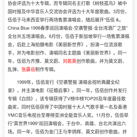
协会评选为十大专辑，而专辑同名主打歌《树枝孤鸟》被中
国时报及中华音乐人交流协会评选为十大年度歌曲。3月份，
伍佰于马来西亚举行两场售票演唱会，随后展开“伍佰 &。
China Blue 1998春季巡回演唱会-空袭警报-全台湾酒厂之旅”
全台共五场演唱会。6月份，伍佰于新加坡举行一场售票演唱
会，后赴上海拍摄电影《美丽新世界》，扮演一位流浪歌
手，并为电影创作、演唱同名主题曲《美丽新世界》。同一
年，伍佰为齐豫、莫文蔚、
刘若英
创作歌曲，并为莫文蔚、
乱弹、
张震岳
制作专辑。
1999年，伍佰发行《空袭警报 演唱会视听典藏全纪
录》，并主演电影《征婚启事》。同一年，伍佰创作并发行
专辑《白鸽》，该专辑获得了V榜中榜TOP20及年度最佳歌
曲奖，同时伍佰获得了中国时报十大人气歌手第一名及香港
YMC音乐电视台至尊榜亚洲全能音乐人奖。11月份，伍佰举
行”真世界1999“巡回演唱会，于台中、高雄、台北共演出六
场。同一年，伍佰为金门王与李炳辉、莫文蔚创作歌曲，并