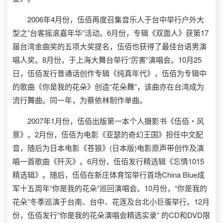
2006年4月份，伍佰再度召集音乐人于台中举行户外大
型之”台客摇滚嘉年华”活动。6月份，专辑《双面人》获第17
届台湾金曲奖的五项大奖提名，伍佰也获得了最佳台语男演
唱人奖。8月份，于上海大舞台举行“厉害”演唱会。10月25
日，伍佰发行普通话创作专辑《纯真年代》，伍佰为专辑中
的歌曲《你是我的花朵》创造“花朵舞”，该曲亦在台湾成为
流行舞曲。同一年，为蔡依林制作单曲。
2007年1月份，伍佰出版第一本个人摄影书《伍佰‧风
景》。2月份，伍佰为电影《亚瑟的奇幻王国》担任中文配
音，随后为日本电影《苍狼》(日本版)电影原声带创作及演
唱一首歌曲《歼灭》。6月份，伍佰发行精选辑《忘情1015
精选辑》。随后，伍佰在新庄体育馆举行首场China Blue成
军十五周年“你是我的花朵”巡回演唱会。10月份，“你是我的
花朵”冬季巡演于台南、台中、花莲及台北小巨蛋举行。12月
份，伍佰发行”你是我的花朵演唱会精选实录” 的CD和DVD限