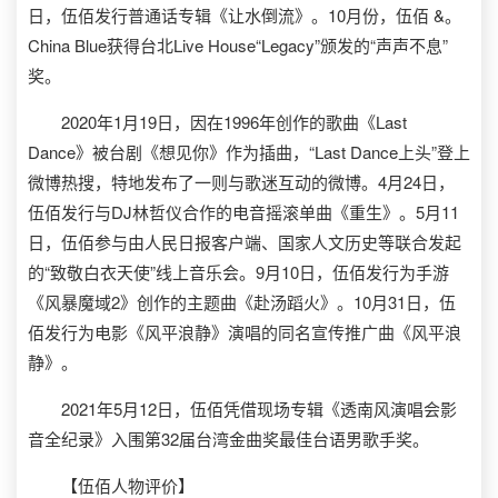
日，伍佰发行普通话专辑《让水倒流》。10月份，伍佰 &。
China Blue获得台北Live House“Legacy”颁发的“声声不息”
奖。
2020年1月19日，因在1996年创作的歌曲《Last
Dance》被台剧《想见你》作为插曲，“Last Dance上头”登上
微博热搜，特地发布了一则与歌迷互动的微博。4月24日，
伍佰发行与DJ林哲仪合作的电音摇滚单曲《重生》。5月11
日，伍佰参与由人民日报客户端、国家人文历史等联合发起
的“致敬白衣天使”线上音乐会。9月10日，伍佰发行为手游
《风暴魔域2》创作的主题曲《赴汤蹈火》。10月31日，伍
佰发行为电影《风平浪静》演唱的同名宣传推广曲《风平浪
静》。
2021年5月12日，伍佰凭借现场专辑《透南风演唱会影
音全纪录》入围第32届台湾金曲奖最佳台语男歌手奖。
【伍佰人物评价】