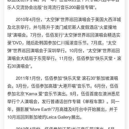
乐人交流协会出版“台湾流行音乐200最佳专辑”。
2010年4月份，“太空弹”世界巡回演唱会于美国大西洋城
及北京举行，并与陈升于澳门威尼斯人度假酒店“火星撞地
球”演唱会。7月份，伍佰发行“太空弹世界巡回演唱会精选实
录”DVD，随后赴韩国参加仁川摇滚音乐节。7月底，“太空
弹”世界巡回演唱会于深圳举行。10月份，“太空弹”世界巡回
演唱会大结局于东莞举行。11月份，伍佰参加“快乐天堂・滚
石30演唱会”。
2011年1月份，伍佰参加“快乐天堂 滚石30”新加坡演唱
会。3月份，伍佰参加高雄“大港开唱”音乐节。6月份，伍佰
参加北京“Kama 爱”音乐节演出。9月，伍佰首度在澳洲悉尼
举行个人演唱会，发行普通话创作专辑《单程车票》。同一
年，摄影展”More Earth”7月高雄及8月台中开始展出，并于
10月巡回到新加坡的Leica Gallery展出。
2012年4月份，伍佰参加江苏“长江音乐节”演出。5月