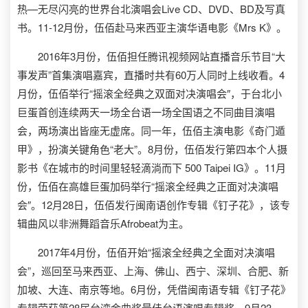
热—无尽闪亮的世界台北演唱会Live CD、DVD、BD及写真
书。11-12月份，伍佰赴马来西亚主演华语电影《Mrs K》。
2016年3月份，伍佰担任腾讯视频网站直播音乐节目“大
事发声”首集演唱嘉宾，直播时共有60万人同时上线收看。4
月份，伍佰举行“摇滚全经典之双面对决演唱会″，于台北小
巨蛋首创连续两天一场全台语一场全国语之不同曲目演唱
会，两场演出皆座无虚席。同一年，伍佰主演电影《奇门遁
甲》，扮演关键角色“老大”。8月份，伍佰发行第四本个人摄
影书《在城市的时间里轻轻滴淌而下 500 Taipei IG》。11月
份，伍佰在高雄巨蛋加码举行“摇滚全经典之正面对决演唱
会″。12月28日，伍佰发行闽南语创作专辑《钉子花》，该专
辑曲风以非洲舞蹈音乐Afrobeat为主。
2017年4月份，伍佰开始“摇滚全经典之全面对决演唱
会”，巡回至马来西亚、上海、佛山、西宁、深圳、合肥、新
加坡、大连、南京等地。6月份，凭借闽南语专辑《钉子花》
专辑荣获第28届台湾金曲奖最佳台语演唱专辑奖。9月23