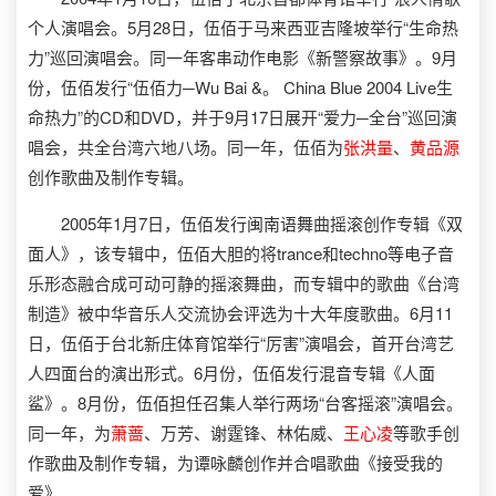
个人演唱会。5月28日，伍佰于马来西亚吉隆坡举行“生命热
力”巡回演唱会。同一年客串动作电影《新警察故事》。9月
份，伍佰发行“伍佰力─Wu Bai &。 China Blue 2004 Live生
命热力”的CD和DVD，并于9月17日展开“爱力─全台”巡回演
唱会，共全台湾六地八场。同一年，伍佰为
张洪量
、
黄品源
创作歌曲及制作专辑。
2005年1月7日，伍佰发行闽南语舞曲摇滚创作专辑《双
面人》，该专辑中，伍佰大胆的将trance和techno等电子音
乐形态融合成可动可静的摇滚舞曲，而专辑中的歌曲《台湾
制造》被中华音乐人交流协会评选为十大年度歌曲。6月11
日，伍佰于台北新庄体育馆举行“厉害”演唱会，首开台湾艺
人四面台的演出形式。6月份，伍佰发行混音专辑《人面
鲨》。8月份，伍佰担任召集人举行两场“台客摇滚”演唱会。
同一年，为
萧蔷
、万芳、谢霆锋、林佑威、
王心凌
等歌手创
作歌曲及制作专辑，为谭咏麟创作并合唱歌曲《接受我的
爱》。