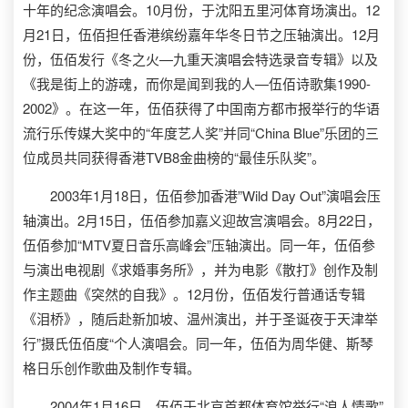
十年的纪念演唱会。10月份，于沈阳五里河体育场演出。12
月21日，伍佰担任香港缤纷嘉年华冬日节之压轴演出。12月
份，伍佰发行《冬之火—九重天演唱会特选录音专辑》以及
《我是街上的游魂，而你是闻到我的人—伍佰诗歌集1990-
2002》。在这一年，伍佰获得了中国南方都市报举行的华语
流行乐传媒大奖中的“年度艺人奖”并同“China Blue”乐团的三
位成员共同获得香港TVB8金曲榜的“最佳乐队奖”。
2003年1月18日，伍佰参加香港”Wild Day Out”演唱会压
轴演出。2月15日，伍佰参加嘉义迎故宫演唱会。8月22日，
伍佰参加“MTV夏日音乐高峰会”压轴演出。同一年，伍佰参
与演出电视剧《求婚事务所》，并为电影《散打》创作及制
作主题曲《突然的自我》。12月份，伍佰发行普通话专辑
《泪桥》，随后赴新加坡、温州演出，并于圣诞夜于天津举
行”摄氏伍佰度“个人演唱会。同一年，伍佰为周华健、斯琴
格日乐创作歌曲及制作专辑。
2004年1月16日，伍佰于北京首都体育馆举行“浪人情歌”