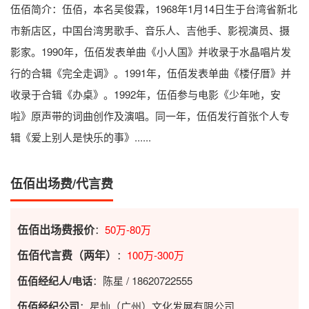
伍佰简介
：伍佰，本名吴俊霖，1968年1月14日生于台湾省新北
市新店区，中国台湾男歌手、音乐人、吉他手、影视演员、摄
影家。1990年，伍佰发表单曲《小人国》并收录于水晶唱片发
行的合辑《完全走调》。1991年，伍佰发表单曲《楼仔厝》并
收录于合辑《办桌》。1992年，伍佰参与电影《少年吔，安
啦》原声带的词曲创作及演唱。同一年，伍佰发行首张个人专
辑《爱上别人是快乐的事》......
伍佰出场费/代言费
伍佰出场费报价
：
50万-80万
伍佰代言费（两年）
：
100万-300万
伍佰经纪人/电话
：陈星 / 18620722555
伍佰经纪公司
：星灿（广州）文化发展有限公司