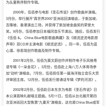
为乩童秩序制作专辑。
2000年，伍佰参与电影《圣石传说》创作歌曲并演唱。
3月份，举行展开”真世界2000“亚洲巡回演唱会，于新加坡、
吉隆坡、香港演出三场，并获得了新加坡金曲奖的荣誉大
奖。9月份，伍佰参加日本福冈音乐节演出。随后，伍佰发行
《伍佰 &。 China Blue电影歌曲典藏》及《顺流逆流电影原
声带》双CD并主演电影《顺流逆流》 。同一年，伍佰为蓝
心湄、徐若瑄创作歌曲及制作专辑。
2001年2月份，伍佰为莫文蔚创作并制作电子乐风格粤
语专辑《一朵金花》。3月份，伍佰赴上海八万人体育场参
加”动听“演唱会。7月份，伍佰担任第一届海洋独立音乐大赏
评审团主席。12月份，伍佰发行普通话专辑《梦的河流》。
2002年2月份，伍佰赴日本东京为电影《圣石传说》日
本公演首映礼献唱主题曲。5月11日，伍佰从台北展开第四
次亚洲巡回大型售票“九重天”演唱会，这也是China Blue成军