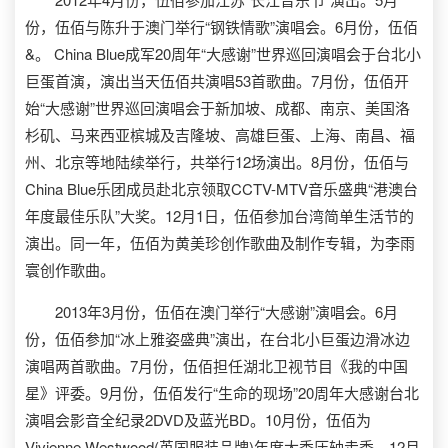
份，伍佰与陈升于澳门举行“钢铁情歌”演唱会。6月份，伍佰
&。 China Blue成军20周年“大感谢”世界巡回演唱会于台北小
巨蛋首演，演出当天伍佰共演唱53首歌曲。7月份，伍佰开
始“大感谢”世界巡回演唱会于新加坡、成都、南京、美国洛
杉矶、马来西亚槟城及吉隆坡、高雄巨蛋、上海、南昌、福
州、北京等地陆续举行，共举行12场演出。8月份，伍佰与
China Blue乐团成员赴北京领取CCTV-MTV音乐盛典“港澳台
年度最佳乐队”大奖。12月1日，伍佰参加台湾简单生活节的
演出。同一年，伍佰为黄美珍创作歌曲及制作专辑，为李雨
寰创作歌曲。
2013年3月份，伍佰在澳门举行“大感谢”演唱会。6月
份，伍佰参加“冰上雅姿盛典”演出，在台北小巨蛋边滑冰边
演唱两首歌曲。7月份，伍佰担任湖北卫视节目《我的中国
星》评委。9月份，伍佰发行“生命的现场”20周年大感谢台北
演唱会影音全纪录2DVD及蓝光BD。10月份，伍佰为
Vivienne Westwood(英国服装品牌)年度大秀压轴走秀。12月