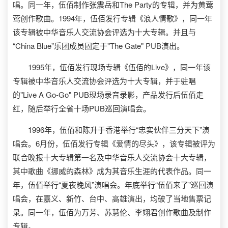
唱。同一年，伍佰制作张震岳和The Party的专辑，并为黄莺
莺创作歌曲。1994年，伍佰发行专辑《浪人情歌》，同一年
该专辑被中华音乐人交流协会评选为十大专辑。并且与
“China Blue”乐团成员固定于"The Gate" PUB演出。
1995年，伍佰发行现场专辑《伍佰的Live》，同一年该
专辑被中华音乐人交流协会评选为十大专辑，并于驻唱
的"Live A Go-Go" PUB现场录音录影，产品发行后伍佰走
红，随后举行全省十场PUB巡回演唱会。
1996年，伍佰和陈升于香港举行“忠实伙伴三分天下”演
唱会。6月份，伍佰发行专辑《爱情的尽头》，该专辑被评为
联合晚报十大专辑第一名及中华音乐人交流协会十大专辑，
其中歌曲《挪威的森林》成为其音乐生涯的代表作品。同一
年，伍佰举行“夏夜晚风”演唱会。年底举行“伍佰来了”巡回演
唱会，在嘉义、新竹、台中、高雄演出，均破了当地售票记
录。同一年，伍佰为万芳、苏慧伦、李翊君创作歌曲及制作
专辑。