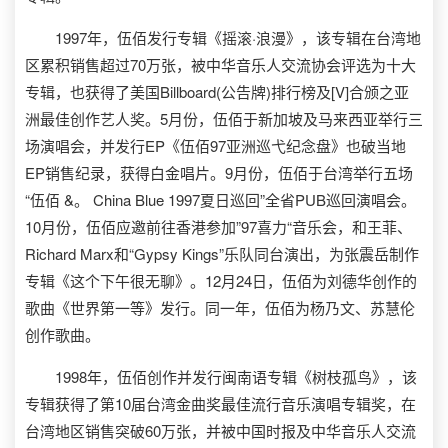
1997年，伍佰发行专辑《摇滚·浪漫》，该专辑在台湾地
区累积销售超过70万张，被中华音乐人交流协会评选为十大
专辑，也获得了美国Billboard(公告牌)排行榜及[V]合颁之亚
洲最佳创作艺人奖。5月份，伍佰于新加坡及马来西亚举行三
场演唱会，并发行EP《伍佰97亚洲巡弋纪念盘》也破当地
EP销售纪录，获得白金唱片。9月份，伍佰于台湾举行五场
“伍佰 &。 China Blue 1997夏日巡回”全省PUB巡回演唱会。
10月份，伍佰应邀前往香港参加”97喜力“音乐会，和王菲、
Richard Marx和“Gypsy Kings”乐队同台演出，为张震岳制作
专辑《这个下午很无聊》。12月24日，伍佰为刘德华创作的
歌曲《世界第一等》发行。同一年，伍佰为杨乃文、苏慧伦
创作歌曲。
1998年，伍佰创作并发行闽南语专辑《树枝孤鸟》，该
专辑获得了第10届台湾金曲奖最佳流行音乐演唱专辑奖，在
台湾地区销售突破60万张，并被中国时报及中华音乐人交流