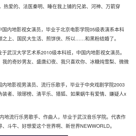
的，热爱的、法医秦明、睡在我上铺的兄弟、河神、万箭穿
中国内地影视女演员，毕业于北京电影学院05级表演系本科
巅之上、国民大生活、煎饼侠、所以……和黑粉结婚了。
业于武汉大学艺术系2010级本科班，中国内地影视女演员。
、我的奇妙男友、盛唐幻夜、我只喜欢你、冰糖炖雪梨、微微
国内地影视男演员、流行乐歌手，毕业于中央戏剧学院2003
伪装者、琅琊榜、清平乐、猎狐、如果蜗牛有爱情、嫌疑人x
中国内地流行乐男歌手、作曲人，毕业于武汉音乐学院。代表作
、斗牛、好想爱这个世界啊、新世界NEWWORLD。