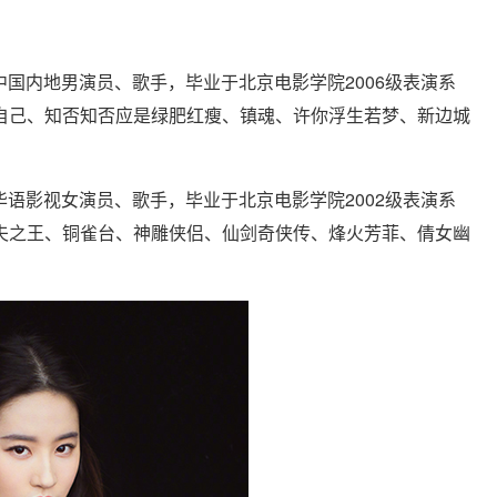
中国内地男演员、歌手，毕业于北京电影学院2006级表演系
自己、知否知否应是绿肥红瘦、镇魂、许你浮生若梦、新边城
，华语影视女演员、歌手，毕业于北京电影学院2002级表演系
夫之王、铜雀台、神雕侠侣、仙剑奇侠传、烽火芳菲、倩女幽